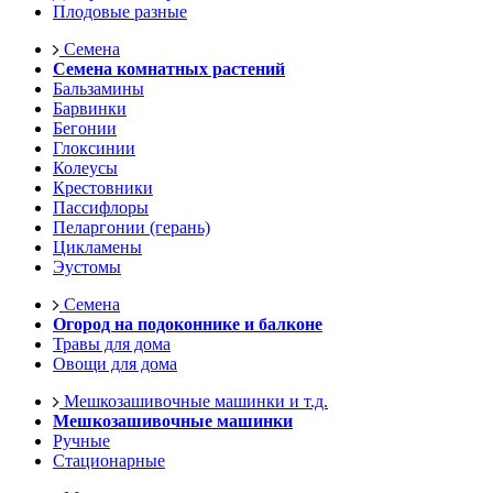
Плодовые разные
Семена
Семена комнатных растений
Бальзамины
Барвинки
Бегонии
Глоксинии
Колеусы
Крестовники
Пассифлоры
Пеларгонии (герань)
Цикламены
Эустомы
Семена
Огород на подоконнике и балконе
Травы для дома
Овощи для дома
Мешкозашивочные машинки и т.д.
Мешкозашивочные машинки
Ручные
Стационарные