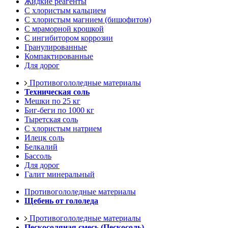
Жидкие реагенты
С хлористым кальцием
С хлористым магнием (бишофитом)
С мраморной крошкой
С ингибитором коррозии
Гранулированные
Компактированные
Для дорог
Противогололедные материалы
Техническая соль
Мешки по 25 кг
Биг-беги по 1000 кг
Тыретская соль
С хлористым натрием
Илецк соль
Белкалий
Бассоль
Для дорог
Галит минеральный
Противогололедные материалы
Щебень от гололеда
Противогололедные материалы
Пескосоляная смесь (Пескосоль)