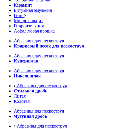
Керамзит
Битумная эмульсия
Гипс
Микрокальцит
Гидроизоляция
Асфальтовая крошка
Абразивы для пескоструя
Кварцевый песок для пескоструя
Абразивы для пескоструя
Купершлак
Абразивы для пескоструя
Никельшлак
Абразивы для пескоструя
Стальная дробь
Литая
Колотая
Абразивы для пескоструя
Чугунная дробь
Абразивы для пескоструя