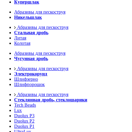
Купершлак
Абразивы для пескоструя
Никельшлак
Абразивы для пескоструя
Стальная дробь
Литая
Колотая
Абразивы для пескоструя
Чугунная дробь
Абразивы для пескоструя
Электрокорунд
Шлифзерно
Шлифпорошок
Абразивы для пескоструя
Стеклянная дробь, стеклошарики
Tech Beads
Lux
Duolux P3
Duolux P2
Duolux P1
UltraLux