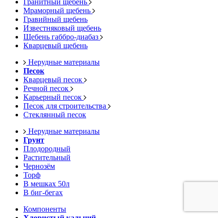
Гранитный щебень
Мраморный щебень
Гравийный щебень
Известняковый щебень
Щебень габбро-диабаз
Кварцевый щебень
Нерудные материалы
Песок
Кварцевый песок
Речной песок
Карьерный песок
Песок для строительства
Стеклянный песок
Нерудные материалы
Грунт
Плодородный
Растительный
Чернозём
Торф
В мешках 50л
В биг-бегах
Компоненты
Хлористый кальций