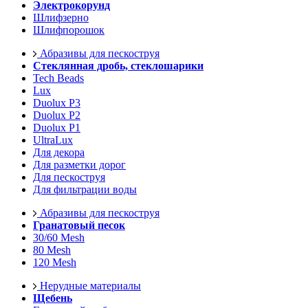
Электрокорунд
Шлифзерно
Шлифпорошок
Абразивы для пескоструя
Стеклянная дробь, стеклошарики
Tech Beads
Lux
Duolux P3
Duolux P2
Duolux P1
UltraLux
Для декора
Для разметки дорог
Для пескоструя
Для фильтрации воды
Абразивы для пескоструя
Гранатовый песок
30/60 Mesh
80 Mesh
120 Mesh
Нерудные материалы
Щебень