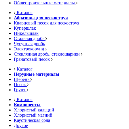
Общестроительные материалы
Каталог
Абразивы для пескоструя
Кварцевый песок для пескоструя
Купершлак
Никельшлак
Стальная дробь
Чугунная дробь
Электрокорунд
Стеклянная дробь, стеклошарики
Гранатовый песок
Каталог
Нерудные материалы
Щебень
Песок
Грунт
Каталог
Компоненты
Хлористый кальций
Хлористый магний
Каустическая сода
Другое