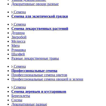
Декоративные овощи разные
Семена
Семена для экзотической грядки
Семена
Семена лекарственных растений
Душица
Зверобой
Мелисса
Мята
Ромашка
Шалфей
Разные лекарственные травы
Семена
Профессиональные семена
Профессиональные семена цветов
Профессиональные семена овощей и зелени
Семена
Семена деревьев и кустарников
Бересклеты
Сосны
Декоративные разные