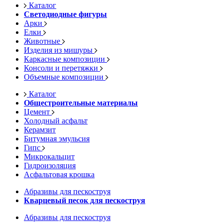
Каталог
Светодиодные фигуры
Арки
Елки
Животные
Изделия из мишуры
Каркасные композиции
Консоли и перетяжки
Объемные композиции
Каталог
Общестроительные материалы
Цемент
Холодный асфальт
Керамзит
Битумная эмульсия
Гипс
Микрокальцит
Гидроизоляция
Асфальтовая крошка
Абразивы для пескоструя
Кварцевый песок для пескоструя
Абразивы для пескоструя