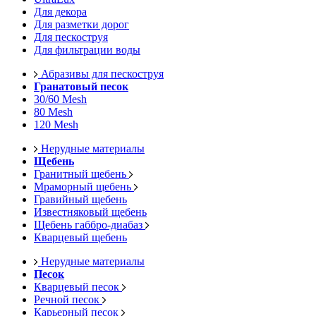
Для декора
Для разметки дорог
Для пескоструя
Для фильтрации воды
Абразивы для пескоструя
Гранатовый песок
30/60 Mesh
80 Mesh
120 Mesh
Нерудные материалы
Щебень
Гранитный щебень
Мраморный щебень
Гравийный щебень
Известняковый щебень
Щебень габбро-диабаз
Кварцевый щебень
Нерудные материалы
Песок
Кварцевый песок
Речной песок
Карьерный песок