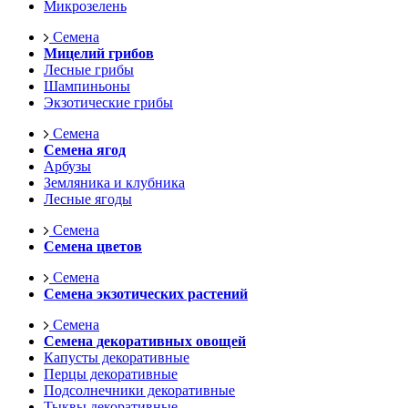
Микрозелень
Семена
Мицелий грибов
Лесные грибы
Шампиньоны
Экзотические грибы
Семена
Семена ягод
Арбузы
Земляника и клубника
Лесные ягоды
Семена
Семена цветов
Семена
Семена экзотических растений
Семена
Семена декоративных овощей
Капусты декоративные
Перцы декоративные
Подсолнечники декоративные
Тыквы декоративные