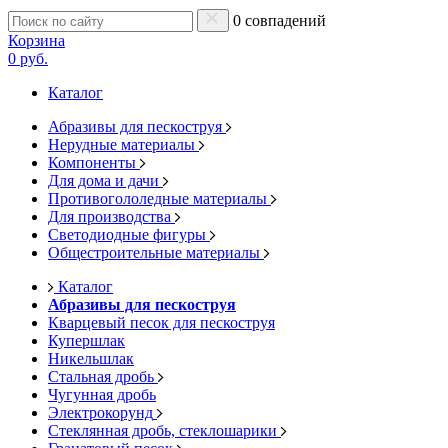
0 совпадений
Корзина
0 руб.
Каталог
Абразивы для пескоструя
Нерудные материалы
Компоненты
Для дома и дачи
Противогололедные материалы
Для производства
Светодиодные фигуры
Общестроительные материалы
Каталог
Абразивы для пескоструя
Кварцевый песок для пескоструя
Купершлак
Никельшлак
Стальная дробь
Чугунная дробь
Электрокорунд
Стеклянная дробь, стеклошарики