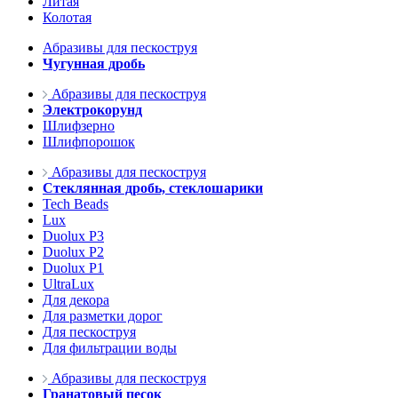
Литая
Колотая
Абразивы для пескоструя
Чугунная дробь
Абразивы для пескоструя
Электрокорунд
Шлифзерно
Шлифпорошок
Абразивы для пескоструя
Стеклянная дробь, стеклошарики
Tech Beads
Lux
Duolux P3
Duolux P2
Duolux P1
UltraLux
Для декора
Для разметки дорог
Для пескоструя
Для фильтрации воды
Абразивы для пескоструя
Гранатовый песок