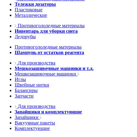
Тележки дозаторы
Пластиковые
Металлические
Противогололедные материалы
Инвентарь для уборки снега
Ледорубы
Противогололедные материалы
Шампунь от остатков реагента
Для производства
Мешкозашивочные машинки и т.д.
Мешкозашивочные машинки
Иглы
Швейные нитки
Балансиры
Запчасти
Для производства
Запайщики и комплектующие
Запайщики
Вакуумные пакеты
Комплектующие