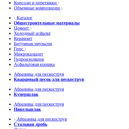
Консоли и перетяжки
Объемные композиции
Каталог
Общестроительные материалы
Цемент
Холодный асфальт
Керамзит
Битумная эмульсия
Гипс
Микрокальцит
Гидроизоляция
Асфальтовая крошка
Абразивы для пескоструя
Кварцевый песок для пескоструя
Абразивы для пескоструя
Купершлак
Абразивы для пескоструя
Никельшлак
Абразивы для пескоструя
Стальная дробь