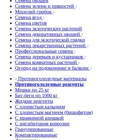
Семена овощей
Семена зелени и пряностей
Мицелий грибов
Семена ягод
Семена цветов
Семена экзотических растений
Семена декоративных овощей
Семена для экзотической грядки
Семена лекарственных растений
Профессиональные семена
Семена деревьев и кустарников
Семена комнатных растений
Огород на подоконнике и балконе
Противогололедные материалы
Противогололедные реагенты
Мешки по 25 кг
Биг-беги по 1000 кг
Жидкие реагенты
С хлористым кальцием
С хлористым магнием (бишофитом)
С мраморной крошкой
С ингибитором коррозии
Гранулированные
Компактированные