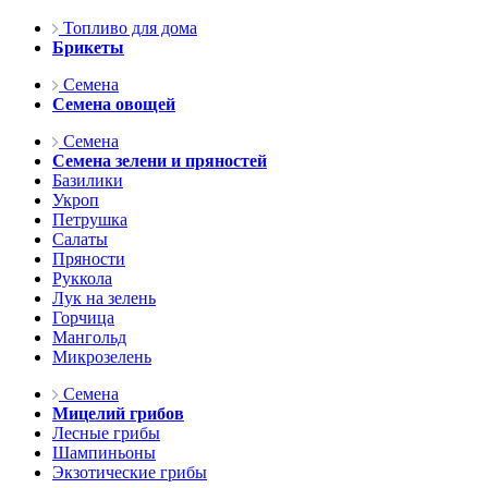
Топливо для дома
Брикеты
Семена
Семена овощей
Семена
Семена зелени и пряностей
Базилики
Укроп
Петрушка
Салаты
Пряности
Руккола
Лук на зелень
Горчица
Мангольд
Микрозелень
Семена
Мицелий грибов
Лесные грибы
Шампиньоны
Экзотические грибы