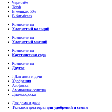
Чернозём
Торф
В мешках 50л
В биг-бегах
Компоненты
Хлористый кальций
Компоненты
Хлористый магний
Компоненты
Каустическая сода
Компоненты
Другое
Для дома и дачи
Удобрения
Азофоска
Аммиачная селитра
Диаммофоска
Для дома и дачи
Тележки дозаторы для удобрений и семян