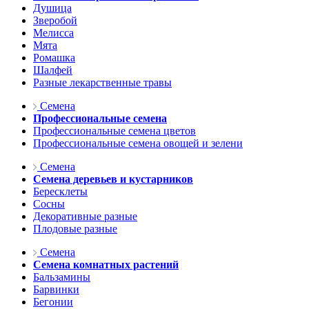
Душица
Зверобой
Мелисса
Мята
Ромашка
Шалфей
Разные лекарственные травы
Семена
Профессиональные семена
Профессиональные семена цветов
Профессиональные семена овощей и зелени
Семена
Семена деревьев и кустарников
Бересклеты
Сосны
Декоративные разные
Плодовые разные
Семена
Семена комнатных растений
Бальзамины
Барвинки
Бегонии