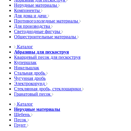
Нерудные материалы
Компоненты
Для дома и дачи
Противогололедные материалы
Для производства
Светодиодные фигуры
Общестроительные материалы
Каталог
Абразивы для пескоструя
Кварцевый песок для пескоструя
Купершлак
Никельшлак
Стальная дробь
Чугунная дробь
Электрокорунд
Стеклянная дробь, стеклошарики
Гранатовый песок
Каталог
Нерудные материалы
Щебень
Песок
Грунт