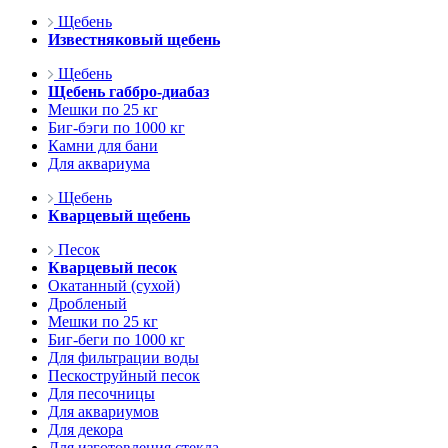
Щебень
Известняковый щебень
Щебень
Щебень габбро-диабаз
Мешки по 25 кг
Биг-бэги по 1000 кг
Камни для бани
Для аквариума
Щебень
Кварцевый щебень
Песок
Кварцевый песок
Окатанный (сухой)
Дробленый
Мешки по 25 кг
Биг-беги по 1000 кг
Для фильтрации воды
Пескоструйный песок
Для песочницы
Для аквариумов
Для декора
Для изготовления стекла