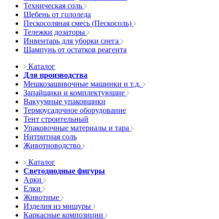
Техническая соль
Щебень от гололеда
Пескосоляная смесь (Пескосоль)
Тележки дозаторы
Инвентарь для уборки снега
Шампунь от остатков реагента
Каталог
Для производства
Мешкозашивочные машинки и т.д.
Запайщики и комплектующие
Вакуумные упаковщики
Термоусадочное оборудование
Тент строительный
Упаковочные материалы и тара
Нитритная соль
Животноводство
Каталог
Светодиодные фигуры
Арки
Елки
Животные
Изделия из мишуры
Каркасные композиции