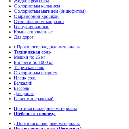
Жидкие реагенты
С хлористым кальцием
С хлористым магнием (бишофитом)
С мраморной крошкой
С ингибитором коррозии
Гранулированные
Компактированные
Для дорог
Противогололедные материалы
Техническая соль
Мешки по 25 кг
Биг-беги по 1000 кг
Тыретская соль
С хлористым натрием
Илецк соль
Белкалий
Бассоль
Для дорог
Галит минеральный
Противогололедные материалы
Щебень от гололеда
Противогололедные материалы
Пескосоляная смесь (Пескосоль)