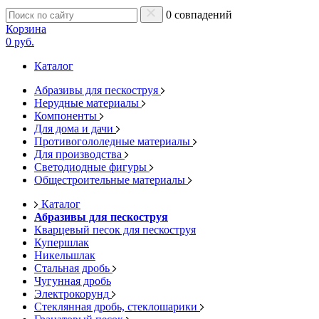
0 совпадений
Корзина
0 руб.
Каталог
Абразивы для пескоструя
Нерудные материалы
Компоненты
Для дома и дачи
Противогололедные материалы
Для производства
Светодиодные фигуры
Общестроительные материалы
Каталог
Абразивы для пескоструя
Кварцевый песок для пескоструя
Купершлак
Никельшлак
Стальная дробь
Чугунная дробь
Электрокорунд
Стеклянная дробь, стеклошарики