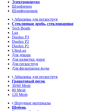
Электрокорунд
Шлифзерно
Шлифпорошок
Абразивы для пескоструя
Стеклянная дробь, стеклошарики
Tech Beads
Lux
Duolux P3
Duolux P2
Duolux P1
UltraLux
Для декора
Для разметки дорог
Для пескоструя
Для фильтрации воды
Абразивы для пескоструя
Гранатовый песок
30/60 Mesh
80 Mesh
120 Mesh
Нерудные материалы
Щебень