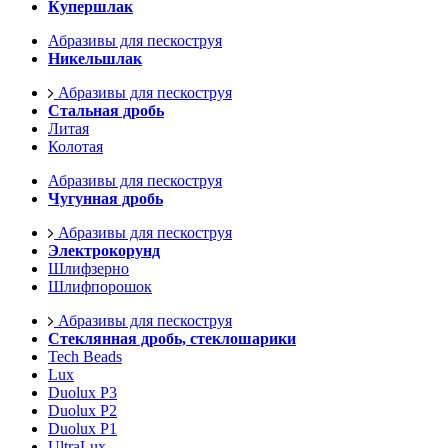
Купершлак
Абразивы для пескоструя
Никельшлак
Абразивы для пескоструя
Стальная дробь
Литая
Колотая
Абразивы для пескоструя
Чугунная дробь
Абразивы для пескоструя
Электрокорунд
Шлифзерно
Шлифпорошок
Абразивы для пескоструя
Стеклянная дробь, стеклошарики
Tech Beads
Lux
Duolux P3
Duolux P2
Duolux P1
UltraLux