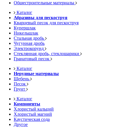
Общестроительные материалы
Каталог
Абразивы для пескоструя
Кварцевый песок для пескоструя
Купершлак
Никельшлак
Стальная дробь
Чугунная дробь
Электрокорунд
Стеклянная дробь, стеклошарики
Гранатовый песок
Каталог
Нерудные материалы
Щебень
Песок
Грунт
Каталог
Компоненты
Хлористый кальций
Хлористый магний
Каустическая сода
Другое