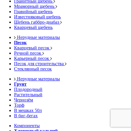
Гранитный щебень
Мраморный щебень
Гравийный щебень
Известняковый щебень
Щебень габбро-диабаз
Кварцевый щебень
Нерудные материалы
Песок
Кварцевый песок
Речной песок
Карьерный песок
Песок для строительства
Стеклянный песок
Нерудные материалы
Грунт
Плодородный
Растительный
Чернозём
Торф
В мешках 50л
В биг-бегах
Компоненты
Хлористый кальций