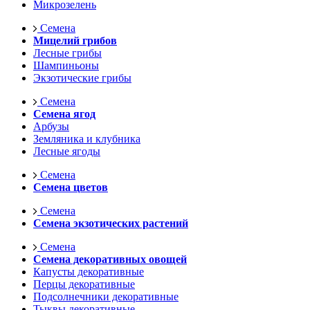
Микрозелень
Семена
Мицелий грибов
Лесные грибы
Шампиньоны
Экзотические грибы
Семена
Семена ягод
Арбузы
Земляника и клубника
Лесные ягоды
Семена
Семена цветов
Семена
Семена экзотических растений
Семена
Семена декоративных овощей
Капусты декоративные
Перцы декоративные
Подсолнечники декоративные
Тыквы декоративные