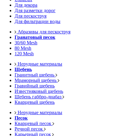
Для декора
Для разметки дорог
Для пескоструя
Для фильтрации воды
Абразивы для пескоструя
Гранатовый песок
30/60 Mesh
80 Mesh
120 Mesh
Нерудные материалы
Щебень
Гранитный щебень
Мраморный щебень
Гравийный щебень
Известняковый щебень
Щебень габбро-диабаз
Кварцевый щебень
Нерудные материалы
Песок
Кварцевый песок
Речной песок
Карьерный песок