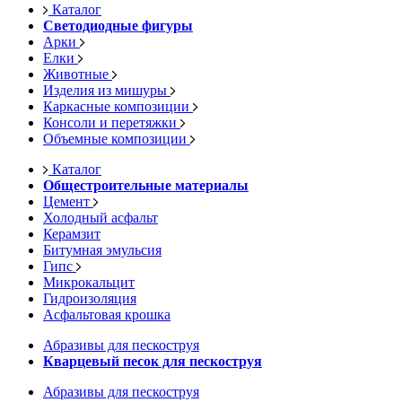
Каталог
Светодиодные фигуры
Арки
Елки
Животные
Изделия из мишуры
Каркасные композиции
Консоли и перетяжки
Объемные композиции
Каталог
Общестроительные материалы
Цемент
Холодный асфальт
Керамзит
Битумная эмульсия
Гипс
Микрокальцит
Гидроизоляция
Асфальтовая крошка
Абразивы для пескоструя
Кварцевый песок для пескоструя
Абразивы для пескоструя