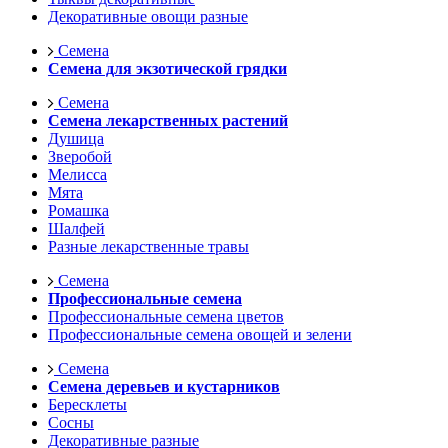
Декоративные овощи разные
Семена
Семена для экзотической грядки
Семена
Семена лекарственных растений
Душица
Зверобой
Мелисса
Мята
Ромашка
Шалфей
Разные лекарственные травы
Семена
Профессиональные семена
Профессиональные семена цветов
Профессиональные семена овощей и зелени
Семена
Семена деревьев и кустарников
Бересклеты
Сосны
Декоративные разные