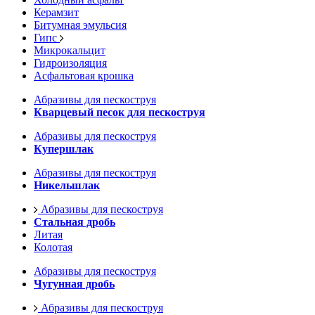
Керамзит
Битумная эмульсия
Гипс
Микрокальцит
Гидроизоляция
Асфальтовая крошка
Абразивы для пескоструя
Кварцевый песок для пескоструя
Абразивы для пескоструя
Купершлак
Абразивы для пескоструя
Никельшлак
Абразивы для пескоструя
Стальная дробь
Литая
Колотая
Абразивы для пескоструя
Чугунная дробь
Абразивы для пескоструя