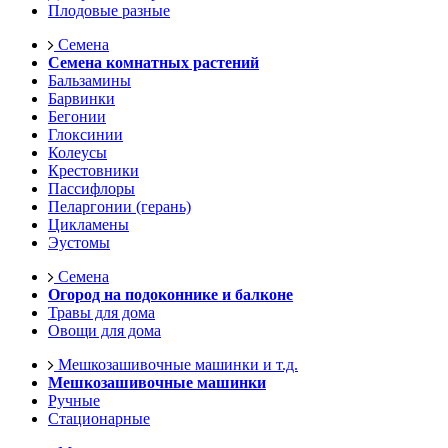
Плодовые разные
Семена
Семена комнатных растений
Бальзамины
Барвинки
Бегонии
Глоксинии
Колеусы
Крестовники
Пассифлоры
Пеларгонии (герань)
Цикламены
Эустомы
Семена
Огород на подоконнике и балконе
Травы для дома
Овощи для дома
Мешкозашивочные машинки и т.д.
Мешкозашивочные машинки
Ручные
Стационарные