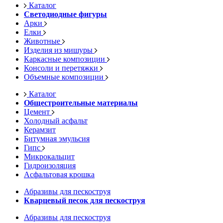
Каталог
Светодиодные фигуры
Арки
Елки
Животные
Изделия из мишуры
Каркасные композиции
Консоли и перетяжки
Объемные композиции
Каталог
Общестроительные материалы
Цемент
Холодный асфальт
Керамзит
Битумная эмульсия
Гипс
Микрокальцит
Гидроизоляция
Асфальтовая крошка
Абразивы для пескоструя
Кварцевый песок для пескоструя
Абразивы для пескоструя