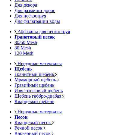
Для декора
Для разметки дорог
Для пескоструя
Для фильтрации воды
Абразивы для пескоструя
Гранатовый песок
30/60 Mesh
80 Mesh
120 Mesh
Нерудные материалы
Щебень
Гранитный щебень
Мраморный щебень
Гравийный щебень
Известняковый щебень
Щебень габбро-диабаз
Кварцевый щебень
Нерудные материалы
Песок
Кварцевый песок
Речной песок
Карьерный песок