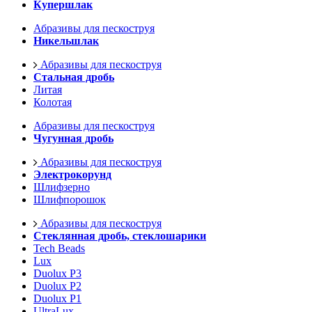
Купершлак
Абразивы для пескоструя
Никельшлак
Абразивы для пескоструя
Стальная дробь
Литая
Колотая
Абразивы для пескоструя
Чугунная дробь
Абразивы для пескоструя
Электрокорунд
Шлифзерно
Шлифпорошок
Абразивы для пескоструя
Стеклянная дробь, стеклошарики
Tech Beads
Lux
Duolux P3
Duolux P2
Duolux P1
UltraLux