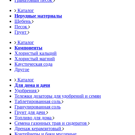
Гранатовый песок
Каталог
Нерудные материалы
Щебень
Песок
Грунт
Каталог
Компоненты
Хлористый кальций
Хлористый магний
Каустическая сода
Другое
Каталог
Для дома и дачи
Удобрения
Тележки дозаторы для удобрений и семян
Таблетированная соль
Гранулированная соль
Грунт для дачи
Топливо для дома
Семена газонных трав и сидератов
Дренаж керамзитовый
Контейнеры и баки мусорные