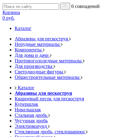
0 совпадений
Корзина
0 руб.
Каталог
Абразивы для пескоструя
Нерудные материалы
Компоненты
Для дома и дачи
Противогололедные материалы
Для производства
Светодиодные фигуры
Общестроительные материалы
Каталог
Абразивы для пескоструя
Кварцевый песок для пескоструя
Купершлак
Никельшлак
Стальная дробь
Чугунная дробь
Электрокорунд
Стеклянная дробь, стеклошарики