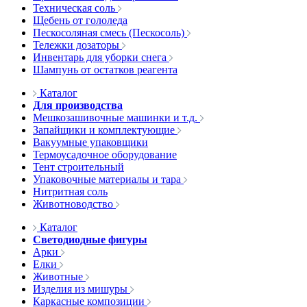
Техническая соль
Щебень от гололеда
Пескосоляная смесь (Пескосоль)
Тележки дозаторы
Инвентарь для уборки снега
Шампунь от остатков реагента
Каталог
Для производства
Мешкозашивочные машинки и т.д.
Запайщики и комплектующие
Вакуумные упаковщики
Термоусадочное оборудование
Тент строительный
Упаковочные материалы и тара
Нитритная соль
Животноводство
Каталог
Светодиодные фигуры
Арки
Елки
Животные
Изделия из мишуры
Каркасные композиции