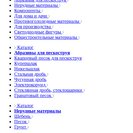
Нерудные материалы
Компоненты
Для дома и дачи
Противогололедные материалы
Для производства
Светодиодные фигуры
Общестроительные материалы
Каталог
Абразивы для пескоструя
Кварцевый песок для пескоструя
Купершлак
Никельшлак
Стальная дробь
Чугунная дробь
Электрокорунд
Стеклянная дробь, стеклошарики
Гранатовый песок
Каталог
Нерудные материалы
Щебень
Песок
Грунт