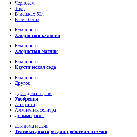
Чернозём
Торф
В мешках 50л
В биг-бегах
Компоненты
Хлористый кальций
Компоненты
Хлористый магний
Компоненты
Каустическая сода
Компоненты
Другое
Для дома и дачи
Удобрения
Азофоска
Аммиачная селитра
Диаммофоска
Для дома и дачи
Тележки дозаторы для удобрений и семян