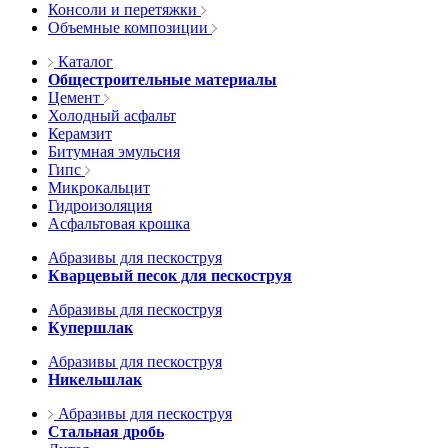
Консоли и перетяжки
Объемные композиции
Каталог
Общестроительные материалы
Цемент
Холодный асфальт
Керамзит
Битумная эмульсия
Гипс
Микрокальцит
Гидроизоляция
Асфальтовая крошка
Абразивы для пескоструя
Кварцевый песок для пескоструя
Абразивы для пескоструя
Купершлак
Абразивы для пескоструя
Никельшлак
Абразивы для пескоструя
Стальная дробь