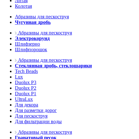
Литая
Колотая
Абразивы для пескоструя
Чугунная дробь
Абразивы для пескоструя
Электрокорунд
Шлифзерно
Шлифпорошок
Абразивы для пескоструя
Стеклянная дробь, стеклошарики
Tech Beads
Lux
Duolux P3
Duolux P2
Duolux P1
UltraLux
Для декора
Для разметки дорог
Для пескоструя
Для фильтрации воды
Абразивы для пескоструя
Гранатовый песок