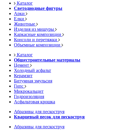
Каталог
Светодиодные фигуры
Арки
Елки
Животные
Изделия из мишуры
Каркасные композиции
Консоли и перетяжки
Объемные композиции
Каталог
Общестроительные материалы
Цемент
Холодный асфальт
Керамзит
Битумная эмульсия
Гипс
Микрокальцит
Гидроизоляция
Асфальтовая крошка
Абразивы для пескоструя
Кварцевый песок для пескоструя
Абразивы для пескоструя