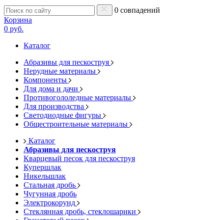
0 совпадений
Корзина
0 руб.
Каталог
Абразивы для пескоструя
Нерудные материалы
Компоненты
Для дома и дачи
Противогололедные материалы
Для производства
Светодиодные фигуры
Общестроительные материалы
Каталог
Абразивы для пескоструя
Кварцевый песок для пескоструя
Купершлак
Никельшлак
Стальная дробь
Чугунная дробь
Электрокорунд
Стеклянная дробь, стеклошарики