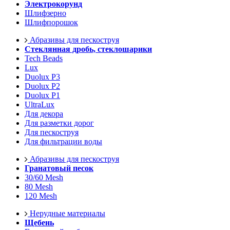
Электрокорунд
Шлифзерно
Шлифпорошок
Абразивы для пескоструя
Стеклянная дробь, стеклошарики
Tech Beads
Lux
Duolux P3
Duolux P2
Duolux P1
UltraLux
Для декора
Для разметки дорог
Для пескоструя
Для фильтрации воды
Абразивы для пескоструя
Гранатовый песок
30/60 Mesh
80 Mesh
120 Mesh
Нерудные материалы
Щебень