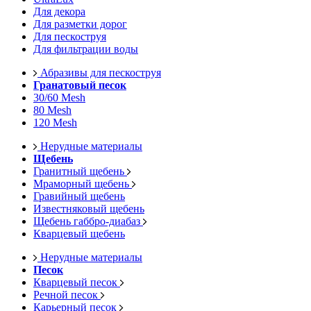
Для декора
Для разметки дорог
Для пескоструя
Для фильтрации воды
Абразивы для пескоструя
Гранатовый песок
30/60 Mesh
80 Mesh
120 Mesh
Нерудные материалы
Щебень
Гранитный щебень
Мраморный щебень
Гравийный щебень
Известняковый щебень
Щебень габбро-диабаз
Кварцевый щебень
Нерудные материалы
Песок
Кварцевый песок
Речной песок
Карьерный песок