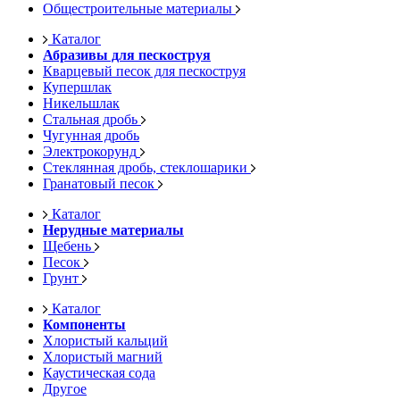
Общестроительные материалы
Каталог
Абразивы для пескоструя
Кварцевый песок для пескоструя
Купершлак
Никельшлак
Стальная дробь
Чугунная дробь
Электрокорунд
Стеклянная дробь, стеклошарики
Гранатовый песок
Каталог
Нерудные материалы
Щебень
Песок
Грунт
Каталог
Компоненты
Хлористый кальций
Хлористый магний
Каустическая сода
Другое