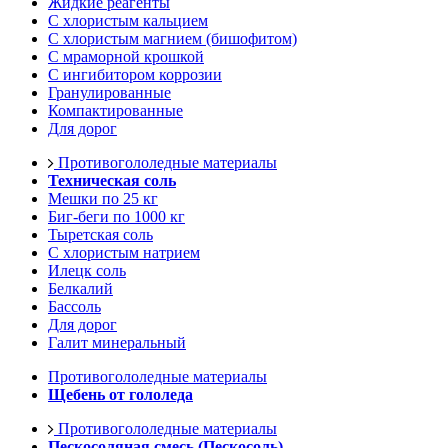
Жидкие реагенты
С хлористым кальцием
С хлористым магнием (бишофитом)
С мраморной крошкой
С ингибитором коррозии
Гранулированные
Компактированные
Для дорог
Противогололедные материалы
Техническая соль
Мешки по 25 кг
Биг-беги по 1000 кг
Тыретская соль
С хлористым натрием
Илецк соль
Белкалий
Бассоль
Для дорог
Галит минеральный
Противогололедные материалы
Щебень от гололеда
Противогололедные материалы
Пескосоляная смесь (Пескосоль)