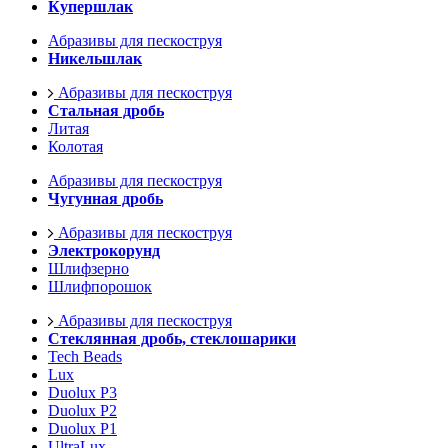
Купершлак
Абразивы для пескоструя
Никельшлак
Абразивы для пескоструя
Стальная дробь
Литая
Колотая
Абразивы для пескоструя
Чугунная дробь
Абразивы для пескоструя
Электрокорунд
Шлифзерно
Шлифпорошок
Абразивы для пескоструя
Стеклянная дробь, стеклошарики
Tech Beads
Lux
Duolux P3
Duolux P2
Duolux P1
UltraLux