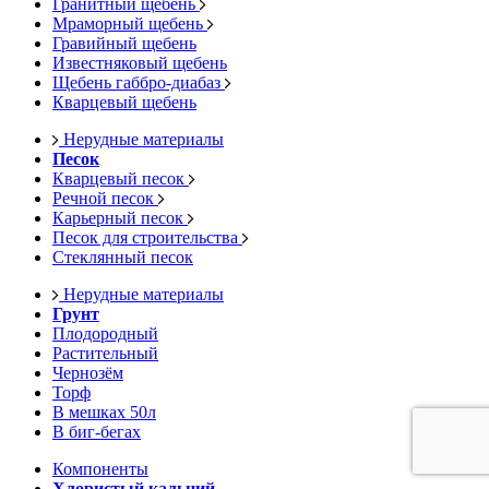
Гранитный щебень
Мраморный щебень
Гравийный щебень
Известняковый щебень
Щебень габбро-диабаз
Кварцевый щебень
Нерудные материалы
Песок
Кварцевый песок
Речной песок
Карьерный песок
Песок для строительства
Стеклянный песок
Нерудные материалы
Грунт
Плодородный
Растительный
Чернозём
Торф
В мешках 50л
В биг-бегах
Компоненты
Хлористый кальций