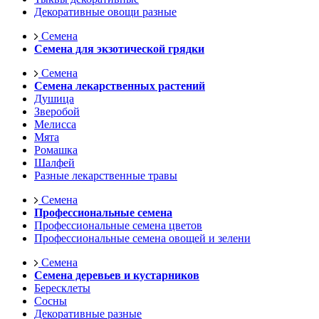
Декоративные овощи разные
Семена
Семена для экзотической грядки
Семена
Семена лекарственных растений
Душица
Зверобой
Мелисса
Мята
Ромашка
Шалфей
Разные лекарственные травы
Семена
Профессиональные семена
Профессиональные семена цветов
Профессиональные семена овощей и зелени
Семена
Семена деревьев и кустарников
Бересклеты
Сосны
Декоративные разные