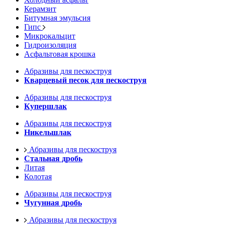
Керамзит
Битумная эмульсия
Гипс
Микрокальцит
Гидроизоляция
Асфальтовая крошка
Абразивы для пескоструя
Кварцевый песок для пескоструя
Абразивы для пескоструя
Купершлак
Абразивы для пескоструя
Никельшлак
Абразивы для пескоструя
Стальная дробь
Литая
Колотая
Абразивы для пескоструя
Чугунная дробь
Абразивы для пескоструя