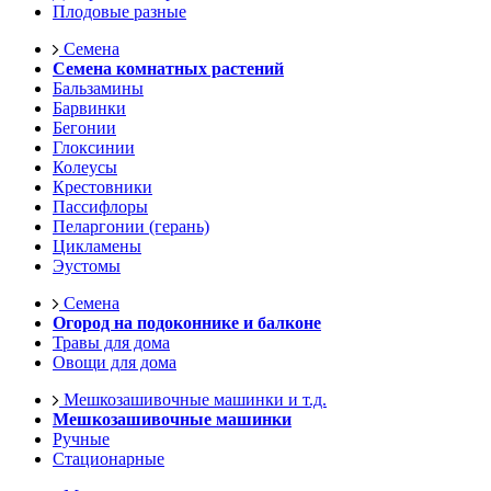
Плодовые разные
Семена
Семена комнатных растений
Бальзамины
Барвинки
Бегонии
Глоксинии
Колеусы
Крестовники
Пассифлоры
Пеларгонии (герань)
Цикламены
Эустомы
Семена
Огород на подоконнике и балконе
Травы для дома
Овощи для дома
Мешкозашивочные машинки и т.д.
Мешкозашивочные машинки
Ручные
Стационарные