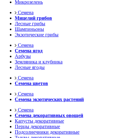
Микрозелень
Семена
Мицелий грибов
Лесные грибы
Шампиньоны
Экзотические грибы
Семена
Семена ягод
Арбузы
Земляника и клубника
Лесные ягоды
Семена
Семена цветов
Семена
Семена экзотических растений
Семена
Семена декоративных овощей
Капусты декоративные
Перцы декоративные
Подсолнечники декоративные
Тыквы декоративные