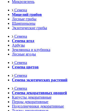
Микрозелень
Семена
Мицелий грибов
Лесные грибы
Шампиньоны
Экзотические грибы
Семена
Семена ягод
Арбузы
Земляника и клубника
Лесные ягоды
Семена
Семена цветов
Семена
Семена экзотических растений
Семена
Семена декоративных овощей
Капусты декоративные
Перцы декоративные
Подсолнечники декоративные
Тыквы декоративные