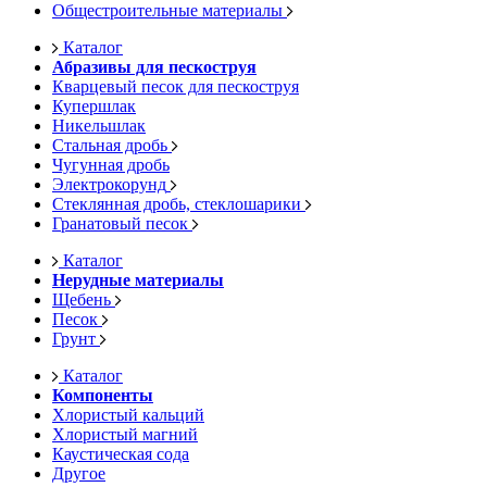
Общестроительные материалы
Каталог
Абразивы для пескоструя
Кварцевый песок для пескоструя
Купершлак
Никельшлак
Стальная дробь
Чугунная дробь
Электрокорунд
Стеклянная дробь, стеклошарики
Гранатовый песок
Каталог
Нерудные материалы
Щебень
Песок
Грунт
Каталог
Компоненты
Хлористый кальций
Хлористый магний
Каустическая сода
Другое