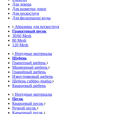
Для декора
Для разметки дорог
Для пескоструя
Для фильтрации воды
Абразивы для пескоструя
Гранатовый песок
30/60 Mesh
80 Mesh
120 Mesh
Нерудные материалы
Щебень
Гранитный щебень
Мраморный щебень
Гравийный щебень
Известняковый щебень
Щебень габбро-диабаз
Кварцевый щебень
Нерудные материалы
Песок
Кварцевый песок
Речной песок
Карьерный песок