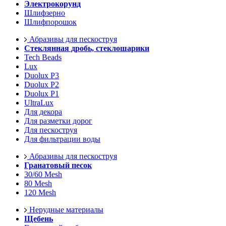
Электрокорунд
Шлифзерно
Шлифпорошок
Абразивы для пескоструя
Стеклянная дробь, стеклошарики
Tech Beads
Lux
Duolux P3
Duolux P2
Duolux P1
UltraLux
Для декора
Для разметки дорог
Для пескоструя
Для фильтрации воды
Абразивы для пескоструя
Гранатовый песок
30/60 Mesh
80 Mesh
120 Mesh
Нерудные материалы
Щебень