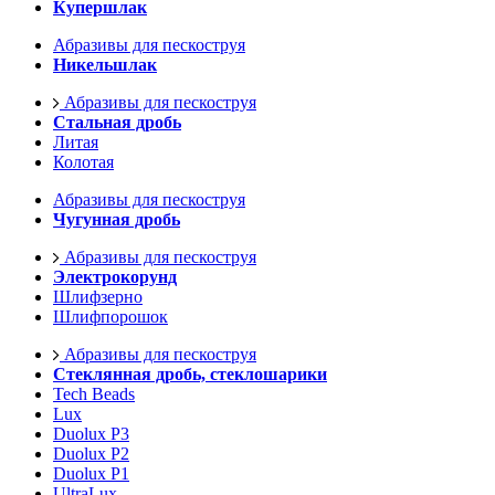
Купершлак
Абразивы для пескоструя
Никельшлак
Абразивы для пескоструя
Стальная дробь
Литая
Колотая
Абразивы для пескоструя
Чугунная дробь
Абразивы для пескоструя
Электрокорунд
Шлифзерно
Шлифпорошок
Абразивы для пескоструя
Стеклянная дробь, стеклошарики
Tech Beads
Lux
Duolux P3
Duolux P2
Duolux P1
UltraLux