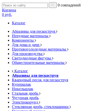
0 совпадений
Корзина
0 руб.
Каталог
Абразивы для пескоструя
Нерудные материалы
Компоненты
Для дома и дачи
Противогололедные материалы
Для производства
Светодиодные фигуры
Общестроительные материалы
Каталог
Абразивы для пескоструя
Кварцевый песок для пескоструя
Купершлак
Никельшлак
Стальная дробь
Чугунная дробь
Электрокорунд
Стеклянная дробь, стеклошарики