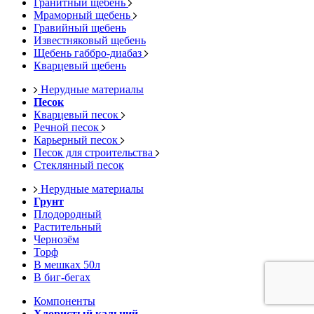
Гранитный щебень
Мраморный щебень
Гравийный щебень
Известняковый щебень
Щебень габбро-диабаз
Кварцевый щебень
Нерудные материалы
Песок
Кварцевый песок
Речной песок
Карьерный песок
Песок для строительства
Стеклянный песок
Нерудные материалы
Грунт
Плодородный
Растительный
Чернозём
Торф
В мешках 50л
В биг-бегах
Компоненты
Хлористый кальций