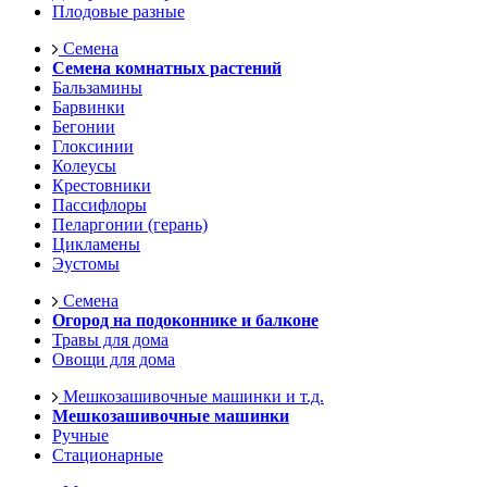
Плодовые разные
Семена
Семена комнатных растений
Бальзамины
Барвинки
Бегонии
Глоксинии
Колеусы
Крестовники
Пассифлоры
Пеларгонии (герань)
Цикламены
Эустомы
Семена
Огород на подоконнике и балконе
Травы для дома
Овощи для дома
Мешкозашивочные машинки и т.д.
Мешкозашивочные машинки
Ручные
Стационарные