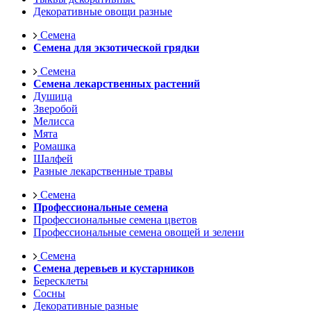
Декоративные овощи разные
Семена
Семена для экзотической грядки
Семена
Семена лекарственных растений
Душица
Зверобой
Мелисса
Мята
Ромашка
Шалфей
Разные лекарственные травы
Семена
Профессиональные семена
Профессиональные семена цветов
Профессиональные семена овощей и зелени
Семена
Семена деревьев и кустарников
Бересклеты
Сосны
Декоративные разные