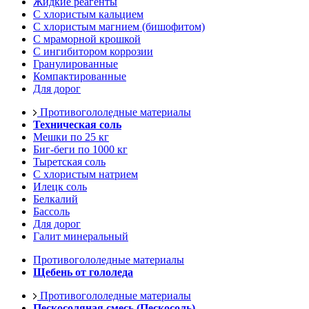
Жидкие реагенты
С хлористым кальцием
С хлористым магнием (бишофитом)
С мраморной крошкой
С ингибитором коррозии
Гранулированные
Компактированные
Для дорог
Противогололедные материалы
Техническая соль
Мешки по 25 кг
Биг-беги по 1000 кг
Тыретская соль
С хлористым натрием
Илецк соль
Белкалий
Бассоль
Для дорог
Галит минеральный
Противогололедные материалы
Щебень от гололеда
Противогололедные материалы
Пескосоляная смесь (Пескосоль)