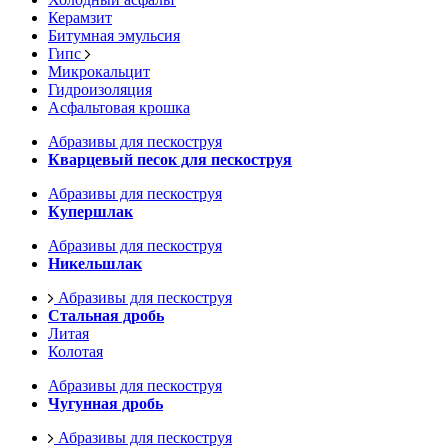
Керамзит
Битумная эмульсия
Гипс
Микрокальцит
Гидроизоляция
Асфальтовая крошка
Абразивы для пескоструя
Кварцевый песок для пескоструя
Абразивы для пескоструя
Купершлак
Абразивы для пескоструя
Никельшлак
Абразивы для пескоструя
Стальная дробь
Литая
Колотая
Абразивы для пескоструя
Чугунная дробь
Абразивы для пескоструя