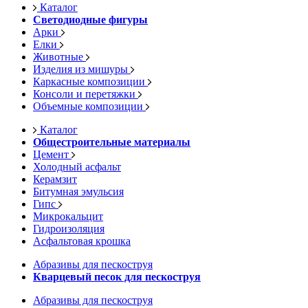
Каталог
Светодиодные фигуры
Арки
Елки
Животные
Изделия из мишуры
Каркасные композиции
Консоли и перетяжки
Объемные композиции
Каталог
Общестроительные материалы
Цемент
Холодный асфальт
Керамзит
Битумная эмульсия
Гипс
Микрокальцит
Гидроизоляция
Асфальтовая крошка
Абразивы для пескоструя
Кварцевый песок для пескоструя
Абразивы для пескоструя