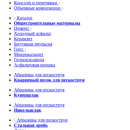
Консоли и перетяжки
Объемные композиции
Каталог
Общестроительные материалы
Цемент
Холодный асфальт
Керамзит
Битумная эмульсия
Гипс
Микрокальцит
Гидроизоляция
Асфальтовая крошка
Абразивы для пескоструя
Кварцевый песок для пескоструя
Абразивы для пескоструя
Купершлак
Абразивы для пескоструя
Никельшлак
Абразивы для пескоструя
Стальная дробь