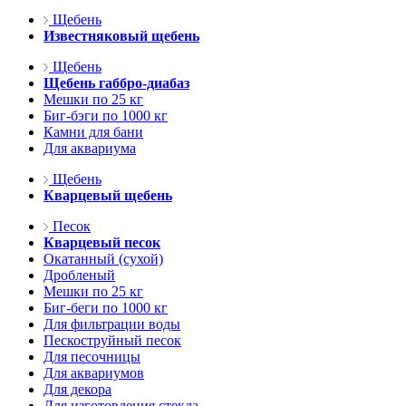
Щебень
Известняковый щебень
Щебень
Щебень габбро-диабаз
Мешки по 25 кг
Биг-бэги по 1000 кг
Камни для бани
Для аквариума
Щебень
Кварцевый щебень
Песок
Кварцевый песок
Окатанный (сухой)
Дробленый
Мешки по 25 кг
Биг-беги по 1000 кг
Для фильтрации воды
Пескоструйный песок
Для песочницы
Для аквариумов
Для декора
Для изготовления стекла