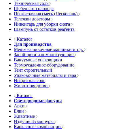
Техническая соль
Щебень от гололеда
Пескосоляная смесь (Пескосоль)
Тележки дозаторы
Инвентарь для уборки снега
Шампунь от остатков реагента
Каталог
Для производства
Мешкозашивочные машинки и т.д.
Запайщики и комплектующие
Вакуумные упаковщики
Термоусадочное оборудование
Тент строительный
Упаковочные материалы и тара
Нитритная соль
Животноводство
Каталог
Светодиодные фигуры
Арки
Елки
Животные
Изделия из мишуры
Каркасные композиции