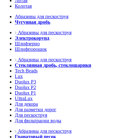
Литая
Колотая
Абразивы для пескоструя
Чугунная дробь
Абразивы для пескоструя
Электрокорунд
Шлифзерно
Шлифпорошок
Абразивы для пескоструя
Стеклянная дробь, стеклошарики
Tech Beads
Lux
Duolux P3
Duolux P2
Duolux P1
UltraLux
Для декора
Для разметки дорог
Для пескоструя
Для фильтрации воды
Абразивы для пескоструя
Гранатовый песок