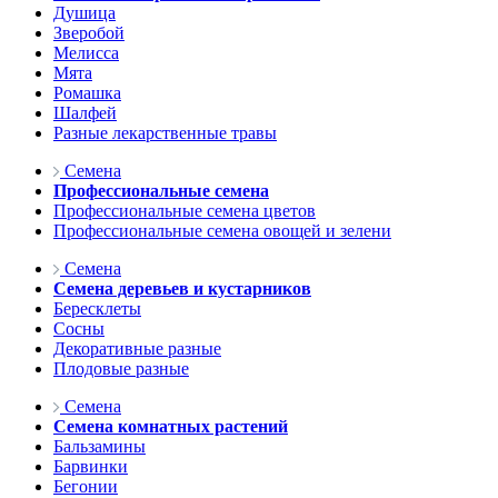
Душица
Зверобой
Мелисса
Мята
Ромашка
Шалфей
Разные лекарственные травы
Семена
Профессиональные семена
Профессиональные семена цветов
Профессиональные семена овощей и зелени
Семена
Семена деревьев и кустарников
Бересклеты
Сосны
Декоративные разные
Плодовые разные
Семена
Семена комнатных растений
Бальзамины
Барвинки
Бегонии