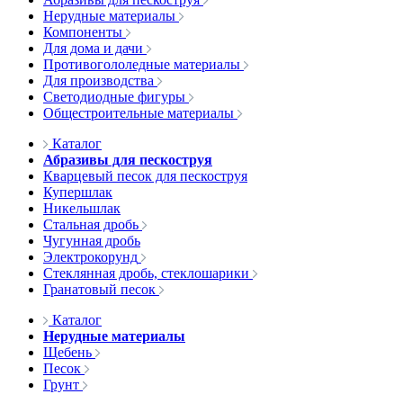
Нерудные материалы
Компоненты
Для дома и дачи
Противогололедные материалы
Для производства
Светодиодные фигуры
Общестроительные материалы
Каталог
Абразивы для пескоструя
Кварцевый песок для пескоструя
Купершлак
Никельшлак
Стальная дробь
Чугунная дробь
Электрокорунд
Стеклянная дробь, стеклошарики
Гранатовый песок
Каталог
Нерудные материалы
Щебень
Песок
Грунт