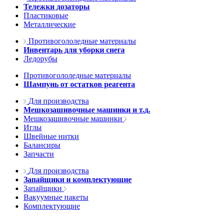
Тележки дозаторы
Пластиковые
Металлические
Противогололедные материалы
Инвентарь для уборки снега
Ледорубы
Противогололедные материалы
Шампунь от остатков реагента
Для производства
Мешкозашивочные машинки и т.д.
Мешкозашивочные машинки
Иглы
Швейные нитки
Балансиры
Запчасти
Для производства
Запайщики и комплектующие
Запайщики
Вакуумные пакеты
Комплектующие