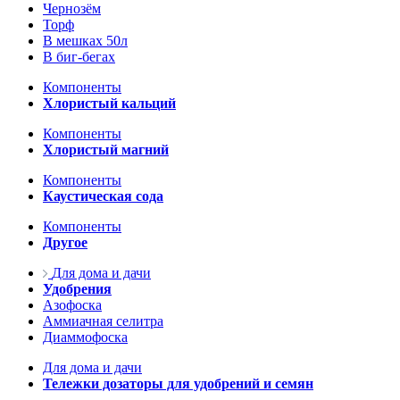
Чернозём
Торф
В мешках 50л
В биг-бегах
Компоненты
Хлористый кальций
Компоненты
Хлористый магний
Компоненты
Каустическая сода
Компоненты
Другое
Для дома и дачи
Удобрения
Азофоска
Аммиачная селитра
Диаммофоска
Для дома и дачи
Тележки дозаторы для удобрений и семян