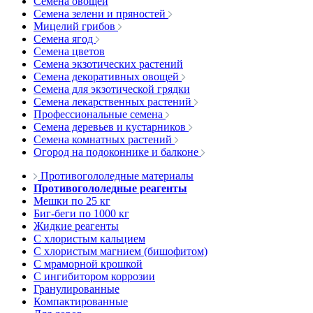
Семена овощей
Семена зелени и пряностей
Мицелий грибов
Семена ягод
Семена цветов
Семена экзотических растений
Семена декоративных овощей
Семена для экзотической грядки
Семена лекарственных растений
Профессиональные семена
Семена деревьев и кустарников
Семена комнатных растений
Огород на подоконнике и балконе
Противогололедные материалы
Противогололедные реагенты
Мешки по 25 кг
Биг-беги по 1000 кг
Жидкие реагенты
С хлористым кальцием
С хлористым магнием (бишофитом)
С мраморной крошкой
С ингибитором коррозии
Гранулированные
Компактированные