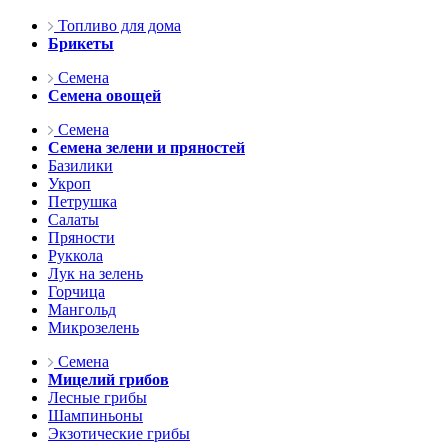
Топливо для дома
Брикеты
Семена
Семена овощей
Семена
Семена зелени и пряностей
Базилики
Укроп
Петрушка
Салаты
Пряности
Руккола
Лук на зелень
Горчица
Мангольд
Микрозелень
Семена
Мицелий грибов
Лесные грибы
Шампиньоны
Экзотические грибы