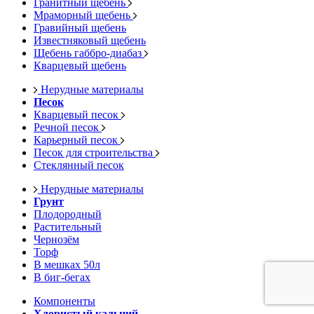
Гранитный щебень
Мраморный щебень
Гравийный щебень
Известняковый щебень
Щебень габбро-диабаз
Кварцевый щебень
Нерудные материалы
Песок
Кварцевый песок
Речной песок
Карьерный песок
Песок для строительства
Стеклянный песок
Нерудные материалы
Грунт
Плодородный
Растительный
Чернозём
Торф
В мешках 50л
В биг-бегах
Компоненты
Хлористый кальций