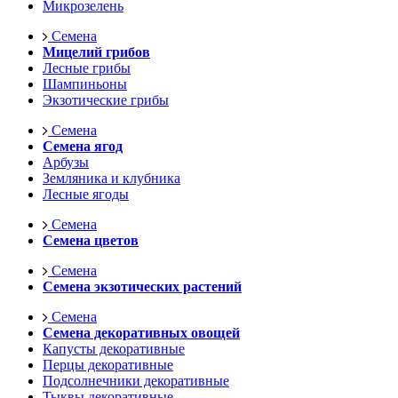
Микрозелень
Семена
Мицелий грибов
Лесные грибы
Шампиньоны
Экзотические грибы
Семена
Семена ягод
Арбузы
Земляника и клубника
Лесные ягоды
Семена
Семена цветов
Семена
Семена экзотических растений
Семена
Семена декоративных овощей
Капусты декоративные
Перцы декоративные
Подсолнечники декоративные
Тыквы декоративные