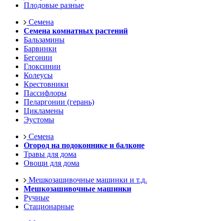
Плодовые разные
Семена
Семена комнатных растений
Бальзамины
Барвинки
Бегонии
Глоксинии
Колеусы
Крестовники
Пассифлоры
Пеларгонии (герань)
Цикламены
Эустомы
Семена
Огород на подоконнике и балконе
Травы для дома
Овощи для дома
Мешкозашивочные машинки и т.д.
Мешкозашивочные машинки
Ручные
Стационарные