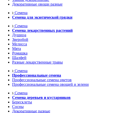
Декоративные овощи разные
Семена
Семена для экзотической грядки
Семена
Семена лекарственных растений
Душица
Зверобой
Мелисса
Мята
Ромашка
Шалфей
Разные лекарственные травы
Семена
Профессиональные семена
Профессиональные семена цветов
Профессиональные семена овощей и зелени
Семена
Семена деревьев и кустарников
Бересклеты
Сосны
Декоративные разные