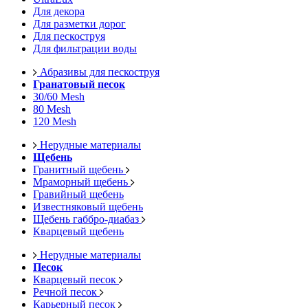
Для декора
Для разметки дорог
Для пескоструя
Для фильтрации воды
Абразивы для пескоструя
Гранатовый песок
30/60 Mesh
80 Mesh
120 Mesh
Нерудные материалы
Щебень
Гранитный щебень
Мраморный щебень
Гравийный щебень
Известняковый щебень
Щебень габбро-диабаз
Кварцевый щебень
Нерудные материалы
Песок
Кварцевый песок
Речной песок
Карьерный песок