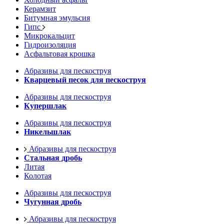
Керамзит
Битумная эмульсия
Гипс
Микрокальцит
Гидроизоляция
Асфальтовая крошка
Абразивы для пескоструя
Кварцевый песок для пескоструя
Абразивы для пескоструя
Купершлак
Абразивы для пескоструя
Никельшлак
Абразивы для пескоструя
Стальная дробь
Литая
Колотая
Абразивы для пескоструя
Чугунная дробь
Абразивы для пескоструя