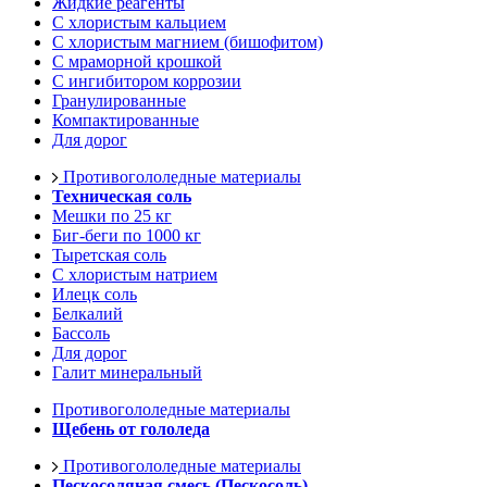
Жидкие реагенты
С хлористым кальцием
С хлористым магнием (бишофитом)
С мраморной крошкой
С ингибитором коррозии
Гранулированные
Компактированные
Для дорог
Противогололедные материалы
Техническая соль
Мешки по 25 кг
Биг-беги по 1000 кг
Тыретская соль
С хлористым натрием
Илецк соль
Белкалий
Бассоль
Для дорог
Галит минеральный
Противогололедные материалы
Щебень от гололеда
Противогололедные материалы
Пескосоляная смесь (Пескосоль)