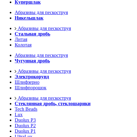
Купершлак
Абразивы для пескоструя
Никельшлак
Абразивы для пескоструя
Стальная дробь
Литая
Колотая
Абразивы для пескоструя
Чугунная дробь
Абразивы для пескоструя
Электрокорунд
Шлифзерно
Шлифпорошок
Абразивы для пескоструя
Стеклянная дробь, стеклошарики
Tech Beads
Lux
Duolux P3
Duolux P2
Duolux P1
UltraLux