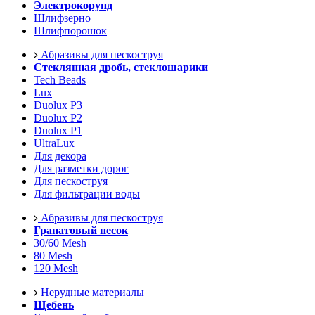
Электрокорунд
Шлифзерно
Шлифпорошок
Абразивы для пескоструя
Стеклянная дробь, стеклошарики
Tech Beads
Lux
Duolux P3
Duolux P2
Duolux P1
UltraLux
Для декора
Для разметки дорог
Для пескоструя
Для фильтрации воды
Абразивы для пескоструя
Гранатовый песок
30/60 Mesh
80 Mesh
120 Mesh
Нерудные материалы
Щебень