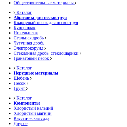
Общестроительные материалы
Каталог
Абразивы для пескоструя
Кварцевый песок для пескоструя
Купершлак
Никельшлак
Стальная дробь
Чугунная дробь
Электрокорунд
Стеклянная дробь, стеклошарики
Гранатовый песок
Каталог
Нерудные материалы
Щебень
Песок
Грунт
Каталог
Компоненты
Хлористый кальций
Хлористый магний
Каустическая сода
Другое