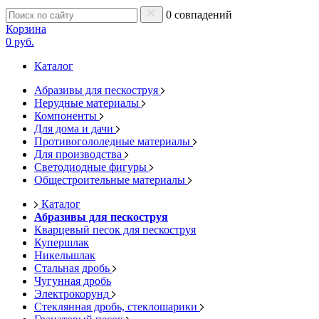
0 совпадений
Корзина
0 руб.
Каталог
Абразивы для пескоструя
Нерудные материалы
Компоненты
Для дома и дачи
Противогололедные материалы
Для производства
Светодиодные фигуры
Общестроительные материалы
Каталог
Абразивы для пескоструя
Кварцевый песок для пескоструя
Купершлак
Никельшлак
Стальная дробь
Чугунная дробь
Электрокорунд
Стеклянная дробь, стеклошарики