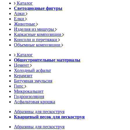
Каталог
Светодиодные фигуры
Арки
Елки
Животные
Изделия из мишуры
Каркасные композиции
Консоли и перетяжки
Объемные композиции
Каталог
Общестроительные материалы
Цемент
Холодный асфальт
Керамзит
Битумная эмульсия
Гипс
Микрокальцит
Гидроизоляция
Асфальтовая крошка
Абразивы для пескоструя
Кварцевый песок для пескоструя
Абразивы для пескоструя