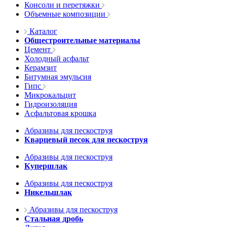
Консоли и перетяжки
Объемные композиции
Каталог
Общестроительные материалы
Цемент
Холодный асфальт
Керамзит
Битумная эмульсия
Гипс
Микрокальцит
Гидроизоляция
Асфальтовая крошка
Абразивы для пескоструя
Кварцевый песок для пескоструя
Абразивы для пескоструя
Купершлак
Абразивы для пескоструя
Никельшлак
Абразивы для пескоструя
Стальная дробь