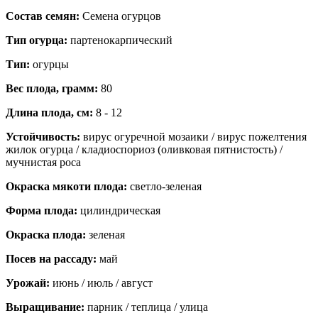
Состав семян:
Семена огурцов
Тип огурца:
партенокарпический
Тип:
огурцы
Вес плода, грамм:
80
Длина плода, см:
8 - 12
Устойчивость:
вирус огуречной мозаики / вирус пожелтения
жилок огурца / кладиоспориоз (оливковая пятнистость) /
мучнистая роса
Окраска мякоти плода:
светло-зеленая
Форма плода:
цилиндрическая
Окраска плода:
зеленая
Посев на рассаду:
май
Урожай:
июнь / июль / август
Выращивание:
парник / теплица / улица