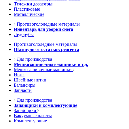
Тележки дозаторы
Пластиковые
Металлические
Противогололедные материалы
Инвентарь для уборки снега
Ледорубы
Противогололедные материалы
Шампунь от остатков реагента
Для производства
Мешкозашивочные машинки и т.д.
Мешкозашивочные машинки
Иглы
Швейные нитки
Балансиры
Запчасти
Для производства
Запайщики и комплектующие
Запайщики
Вакуумные пакеты
Комплектующие