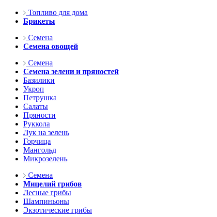
Топливо для дома
Брикеты
Семена
Семена овощей
Семена
Семена зелени и пряностей
Базилики
Укроп
Петрушка
Салаты
Пряности
Руккола
Лук на зелень
Горчица
Мангольд
Микрозелень
Семена
Мицелий грибов
Лесные грибы
Шампиньоны
Экзотические грибы