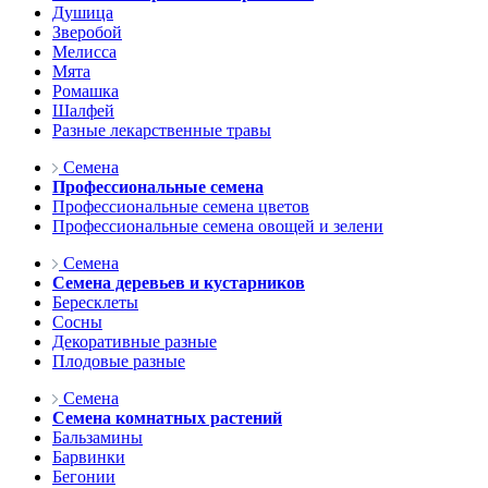
Душица
Зверобой
Мелисса
Мята
Ромашка
Шалфей
Разные лекарственные травы
Семена
Профессиональные семена
Профессиональные семена цветов
Профессиональные семена овощей и зелени
Семена
Семена деревьев и кустарников
Бересклеты
Сосны
Декоративные разные
Плодовые разные
Семена
Семена комнатных растений
Бальзамины
Барвинки
Бегонии