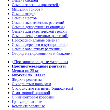
Семена овощей
Семена зелени и пряностей
Мицелий грибов
Семена ягод
Семена цветов
Семена экзотических растений
Семена декоративных овощей
Семена для экзотической грядки
Семена лекарственных растений
Профессиональные семена
Семена деревьев и кустарников
Семена комнатных растений
Огород на подоконнике и балконе
Противогололедные материалы
Противогололедные реагенты
Мешки по 25 кг
Биг-беги по 1000 кг
Жидкие реагенты
С хлористым кальцием
С хлористым магнием (бишофитом)
С мраморной крошкой
С ингибитором коррозии
Гранулированные
Компактированные