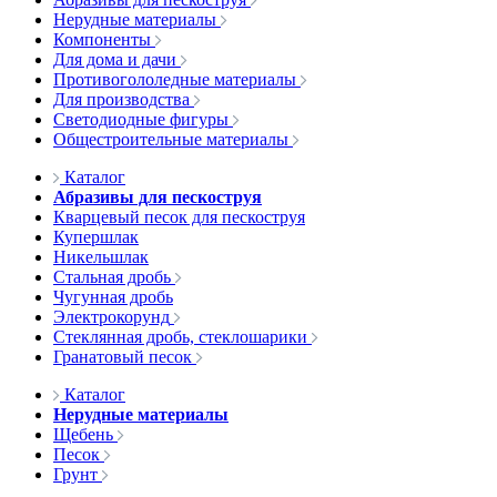
Нерудные материалы
Компоненты
Для дома и дачи
Противогололедные материалы
Для производства
Светодиодные фигуры
Общестроительные материалы
Каталог
Абразивы для пескоструя
Кварцевый песок для пескоструя
Купершлак
Никельшлак
Стальная дробь
Чугунная дробь
Электрокорунд
Стеклянная дробь, стеклошарики
Гранатовый песок
Каталог
Нерудные материалы
Щебень
Песок
Грунт