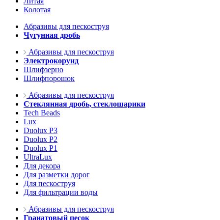
Литая
Колотая
Абразивы для пескоструя
Чугунная дробь
Абразивы для пескоструя
Электрокорунд
Шлифзерно
Шлифпорошок
Абразивы для пескоструя
Стеклянная дробь, стеклошарики
Tech Beads
Lux
Duolux P3
Duolux P2
Duolux P1
UltraLux
Для декора
Для разметки дорог
Для пескоструя
Для фильтрации воды
Абразивы для пескоструя
Гранатовый песок