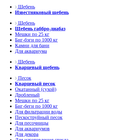
Щебень
Известняковый щебень
Щебень
Щебень габбро-диабаз
Мешки по 25 кг
Биг-бэги по 1000 кг
Камни для бани
Для аквариума
Щебень
Кварцевый щебень
Песок
Кварцевый песок
Окатанный (сухой)
Дробленый
Мешки по 25 кг
Биг-беги по 1000 кг
Для фильтрации воды
Пескоструйный песок
Для песочницы
Для аквариумов
Для декора
Для изготовления стекла