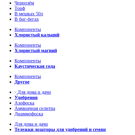
Чернозём
Торф
В мешках 50л
В биг-бегах
Компоненты
Хлористый кальций
Компоненты
Хлористый магний
Компоненты
Каустическая сода
Компоненты
Другое
Для дома и дачи
Удобрения
Азофоска
Аммиачная селитра
Диаммофоска
Для дома и дачи
Тележки дозаторы для удобрений и семян