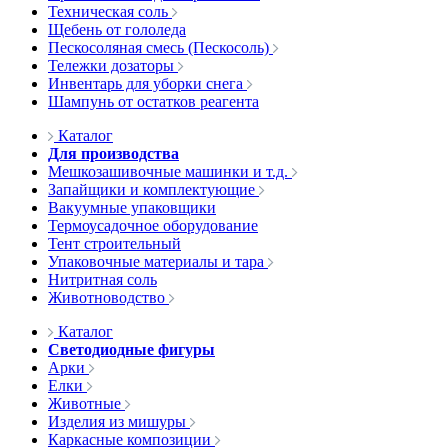
Техническая соль
Щебень от гололеда
Пескосоляная смесь (Пескосоль)
Тележки дозаторы
Инвентарь для уборки снега
Шампунь от остатков реагента
Каталог
Для производства
Мешкозашивочные машинки и т.д.
Запайщики и комплектующие
Вакуумные упаковщики
Термоусадочное оборудование
Тент строительный
Упаковочные материалы и тара
Нитритная соль
Животноводство
Каталог
Светодиодные фигуры
Арки
Елки
Животные
Изделия из мишуры
Каркасные композиции