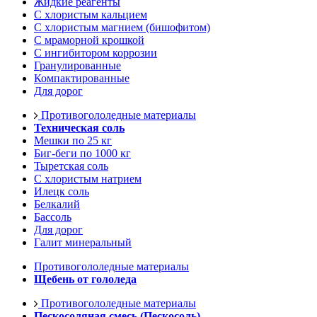
Жидкие реагенты
С хлористым кальцием
С хлористым магнием (бишофитом)
С мраморной крошкой
С ингибитором коррозии
Гранулированные
Компактированные
Для дорог
Противогололедные материалы
Техническая соль
Мешки по 25 кг
Биг-беги по 1000 кг
Тыретская соль
С хлористым натрием
Илецк соль
Белкалий
Бассоль
Для дорог
Галит минеральный
Противогололедные материалы
Щебень от гололеда
Противогололедные материалы
Пескосоляная смесь (Пескосоль)