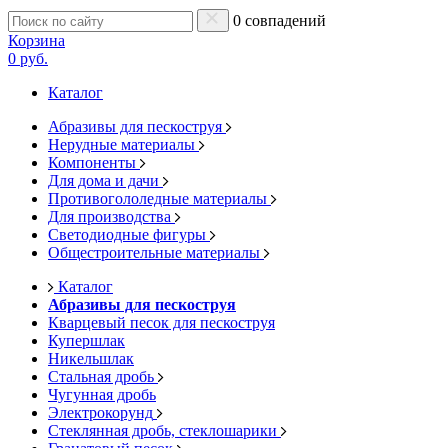
0 совпадений
Корзина
0 руб.
Каталог
Абразивы для пескоструя
Нерудные материалы
Компоненты
Для дома и дачи
Противогололедные материалы
Для производства
Светодиодные фигуры
Общестроительные материалы
Каталог
Абразивы для пескоструя
Кварцевый песок для пескоструя
Купершлак
Никельшлак
Стальная дробь
Чугунная дробь
Электрокорунд
Стеклянная дробь, стеклошарики