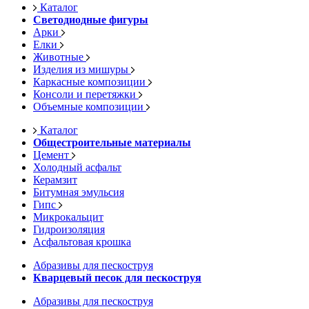
Каталог
Светодиодные фигуры
Арки
Елки
Животные
Изделия из мишуры
Каркасные композиции
Консоли и перетяжки
Объемные композиции
Каталог
Общестроительные материалы
Цемент
Холодный асфальт
Керамзит
Битумная эмульсия
Гипс
Микрокальцит
Гидроизоляция
Асфальтовая крошка
Абразивы для пескоструя
Кварцевый песок для пескоструя
Абразивы для пескоструя