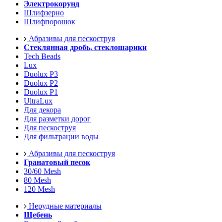
Электрокорунд
Шлифзерно
Шлифпорошок
Абразивы для пескоструя
Стеклянная дробь, стеклошарики
Tech Beads
Lux
Duolux P3
Duolux P2
Duolux P1
UltraLux
Для декора
Для разметки дорог
Для пескоструя
Для фильтрации воды
Абразивы для пескоструя
Гранатовый песок
30/60 Mesh
80 Mesh
120 Mesh
Нерудные материалы
Щебень