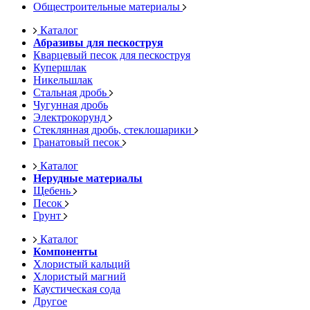
Общестроительные материалы
Каталог
Абразивы для пескоструя
Кварцевый песок для пескоструя
Купершлак
Никельшлак
Стальная дробь
Чугунная дробь
Электрокорунд
Стеклянная дробь, стеклошарики
Гранатовый песок
Каталог
Нерудные материалы
Щебень
Песок
Грунт
Каталог
Компоненты
Хлористый кальций
Хлористый магний
Каустическая сода
Другое