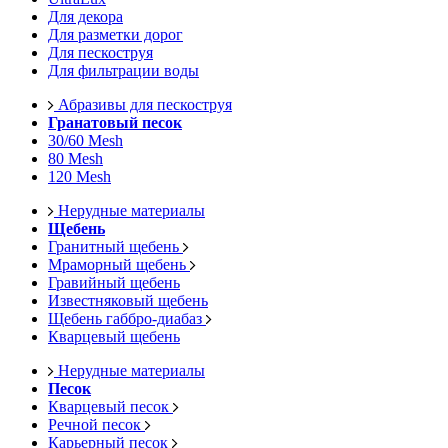
Для декора
Для разметки дорог
Для пескоструя
Для фильтрации воды
Абразивы для пескоструя
Гранатовый песок
30/60 Mesh
80 Mesh
120 Mesh
Нерудные материалы
Щебень
Гранитный щебень
Мраморный щебень
Гравийный щебень
Известняковый щебень
Щебень габбро-диабаз
Кварцевый щебень
Нерудные материалы
Песок
Кварцевый песок
Речной песок
Карьерный песок