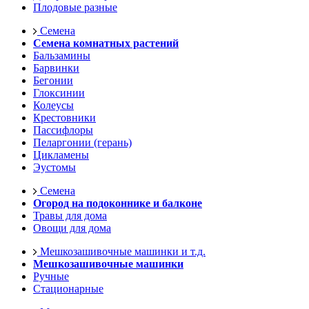
Плодовые разные
Семена
Семена комнатных растений
Бальзамины
Барвинки
Бегонии
Глоксинии
Колеусы
Крестовники
Пассифлоры
Пеларгонии (герань)
Цикламены
Эустомы
Семена
Огород на подоконнике и балконе
Травы для дома
Овощи для дома
Мешкозашивочные машинки и т.д.
Мешкозашивочные машинки
Ручные
Стационарные