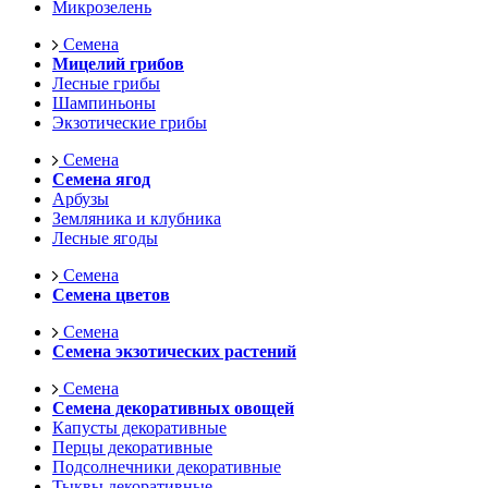
Микрозелень
Семена
Мицелий грибов
Лесные грибы
Шампиньоны
Экзотические грибы
Семена
Семена ягод
Арбузы
Земляника и клубника
Лесные ягоды
Семена
Семена цветов
Семена
Семена экзотических растений
Семена
Семена декоративных овощей
Капусты декоративные
Перцы декоративные
Подсолнечники декоративные
Тыквы декоративные