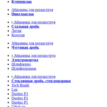
Купершлак
Абразивы для пескоструя
Никельшлак
Абразивы для пескоструя
Стальная дробь
Литая
Колотая
Абразивы для пескоструя
Чугунная дробь
Абразивы для пескоструя
Электрокорунд
Шлифзерно
Шлифпорошок
Абразивы для пескоструя
Стеклянная дробь, стеклошарики
Tech Beads
Lux
Duolux P3
Duolux P2
Duolux P1
UltraLux