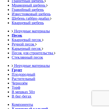
Гранитный щебень
Мраморный щебень
Гравийный щебень
Известняковый щебень
Щебень габбро-диабаз
Кварцевый щебень
Нерудные материалы
Песок
Кварцевый песок
Речной песок
Карьерный песок
Песок для строительства
Стеклянный песок
Нерудные материалы
Грунт
Плодородный
Растительный
Чернозём
Торф
В мешках 50л
В биг-бегах
Компоненты
Хлористый кальций