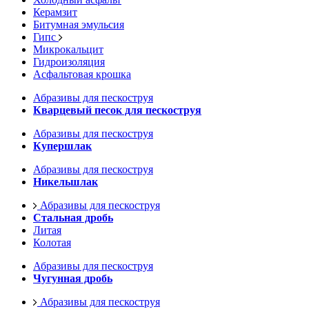
Керамзит
Битумная эмульсия
Гипс
Микрокальцит
Гидроизоляция
Асфальтовая крошка
Абразивы для пескоструя
Кварцевый песок для пескоструя
Абразивы для пескоструя
Купершлак
Абразивы для пескоструя
Никельшлак
Абразивы для пескоструя
Стальная дробь
Литая
Колотая
Абразивы для пескоструя
Чугунная дробь
Абразивы для пескоструя