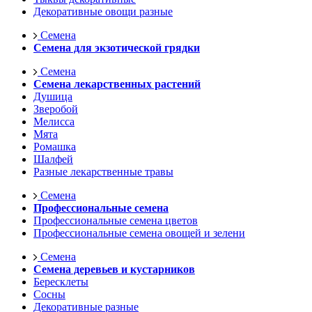
Декоративные овощи разные
Семена
Семена для экзотической грядки
Семена
Семена лекарственных растений
Душица
Зверобой
Мелисса
Мята
Ромашка
Шалфей
Разные лекарственные травы
Семена
Профессиональные семена
Профессиональные семена цветов
Профессиональные семена овощей и зелени
Семена
Семена деревьев и кустарников
Бересклеты
Сосны
Декоративные разные