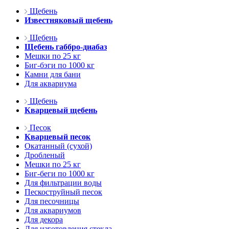
Щебень
Известняковый щебень
Щебень
Щебень габбро-диабаз
Мешки по 25 кг
Биг-бэги по 1000 кг
Камни для бани
Для аквариума
Щебень
Кварцевый щебень
Песок
Кварцевый песок
Окатанный (сухой)
Дробленый
Мешки по 25 кг
Биг-беги по 1000 кг
Для фильтрации воды
Пескоструйный песок
Для песочницы
Для аквариумов
Для декора
Для изготовления стекла