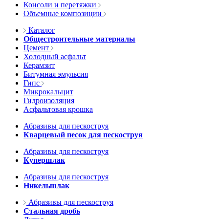
Консоли и перетяжки
Объемные композиции
Каталог
Общестроительные материалы
Цемент
Холодный асфальт
Керамзит
Битумная эмульсия
Гипс
Микрокальцит
Гидроизоляция
Асфальтовая крошка
Абразивы для пескоструя
Кварцевый песок для пескоструя
Абразивы для пескоструя
Купершлак
Абразивы для пескоструя
Никельшлак
Абразивы для пескоструя
Стальная дробь