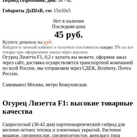
Период созревания, дни:
38 - 42
Габариты ДхШхВ, см:
15x10x5
Нет в наличии
Последняя цена
45 руб.
Купите дешевле на
руб.
Войдите в личный кабинет и получите постоянную
скидку 3%
на все
товары при оформлении заказа через корзину.
Огурец Лизетта F1, 0,2 г купить вы можете, оформив заказ
через сайт, доставка осуществляется транспортной компанией
по всей России, мы отправляем через СДЕК, Boxberry, Почта
России.
Самовывоз Москва, метро Кожуховская.
Огурец Лизетта F1: высокие товарные
качества
Скороспелый (38-42 дня) партенокарпический гибрид для
весенне-летних теплиц и пленочных укрытий. Растение
мощное, среднерослое, среднеплетистое, женского типа