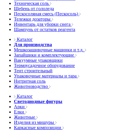
Техническая соль
Щебень от гололеда
Пескосоляная смесь (Пескосоль)
Тележки дозаторы
Инвентарь для уборки снега
Шампунь от остатков реагента
Каталог
Для производства
Мешкозашивочные машинки и т.д.
Запайщики и комплектующие
Вакуумные упаковщики
Термоусадочное оборудование
Тент строительный
Упаковочные материалы и тара
Нитритная соль
Животноводство
Каталог
Светодиодные фигуры
Арки
Елки
Животные
Изделия из мишуры
Каркасные композиции