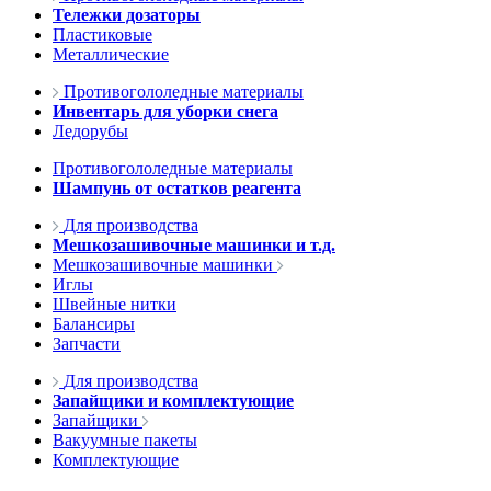
Тележки дозаторы
Пластиковые
Металлические
Противогололедные материалы
Инвентарь для уборки снега
Ледорубы
Противогололедные материалы
Шампунь от остатков реагента
Для производства
Мешкозашивочные машинки и т.д.
Мешкозашивочные машинки
Иглы
Швейные нитки
Балансиры
Запчасти
Для производства
Запайщики и комплектующие
Запайщики
Вакуумные пакеты
Комплектующие