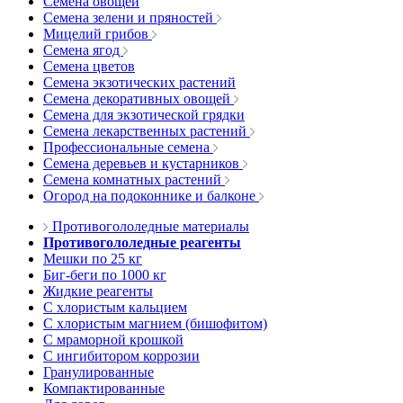
Семена овощей
Семена зелени и пряностей
Мицелий грибов
Семена ягод
Семена цветов
Семена экзотических растений
Семена декоративных овощей
Семена для экзотической грядки
Семена лекарственных растений
Профессиональные семена
Семена деревьев и кустарников
Семена комнатных растений
Огород на подоконнике и балконе
Противогололедные материалы
Противогололедные реагенты
Мешки по 25 кг
Биг-беги по 1000 кг
Жидкие реагенты
С хлористым кальцием
С хлористым магнием (бишофитом)
С мраморной крошкой
С ингибитором коррозии
Гранулированные
Компактированные