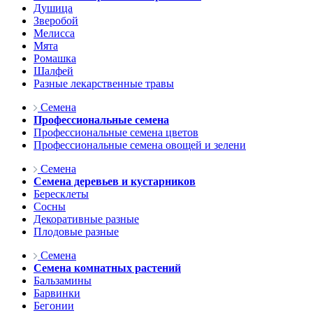
Душица
Зверобой
Мелисса
Мята
Ромашка
Шалфей
Разные лекарственные травы
Семена
Профессиональные семена
Профессиональные семена цветов
Профессиональные семена овощей и зелени
Семена
Семена деревьев и кустарников
Бересклеты
Сосны
Декоративные разные
Плодовые разные
Семена
Семена комнатных растений
Бальзамины
Барвинки
Бегонии