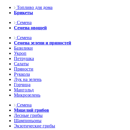
Топливо для дома
Брикеты
Семена
Семена овощей
Семена
Семена зелени и пряностей
Базилики
Укроп
Петрушка
Салаты
Пряности
Руккола
Лук на зелень
Горчица
Мангольд
Микрозелень
Семена
Мицелий грибов
Лесные грибы
Шампиньоны
Экзотические грибы