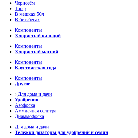
Чернозём
Торф
В мешках 50л
В биг-бегах
Компоненты
Хлористый кальций
Компоненты
Хлористый магний
Компоненты
Каустическая сода
Компоненты
Другое
Для дома и дачи
Удобрения
Азофоска
Аммиачная селитра
Диаммофоска
Для дома и дачи
Тележки дозаторы для удобрений и семян