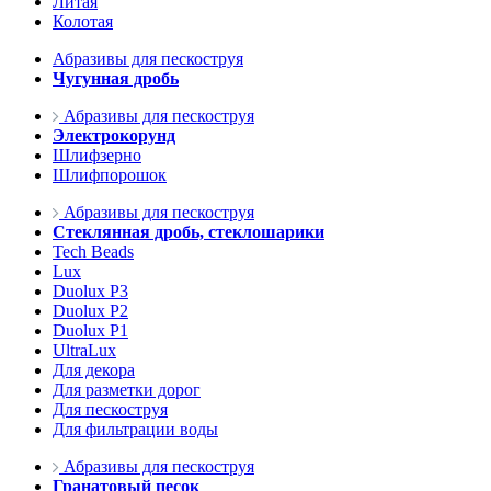
Литая
Колотая
Абразивы для пескоструя
Чугунная дробь
Абразивы для пескоструя
Электрокорунд
Шлифзерно
Шлифпорошок
Абразивы для пескоструя
Стеклянная дробь, стеклошарики
Tech Beads
Lux
Duolux P3
Duolux P2
Duolux P1
UltraLux
Для декора
Для разметки дорог
Для пескоструя
Для фильтрации воды
Абразивы для пескоструя
Гранатовый песок