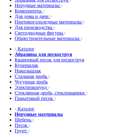
Нерудные материалы
Компоненты
Для дома и дачи
Противогололедные материалы
Для производства
Светодиодные фигуры
Общестроительные материалы
Каталог
Абразивы для пескоструя
Кварцевый песок для пескоструя
Купершлак
Никельшлак
Стальная дробь
Чугунная дробь
Электрокорунд
Стеклянная дробь, стеклошарики
Гранатовый песок
Каталог
Нерудные материалы
Щебень
Песок
Грунт