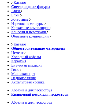
Каталог
Светодиодные фигуры
Арки
Елки
Животные
Изделия из мишуры
Каркасные композиции
Консоли и перетяжки
Объемные композиции
Каталог
Общестроительные материалы
Цемент
Холодный асфальт
Керамзит
Битумная эмульсия
Гипс
Микрокальцит
Гидроизоляция
Асфальтовая крошка
Абразивы для пескоструя
Кварцевый песок для пескоструя
Абразивы для пескоструя