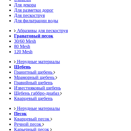
Для декора
Для разметки дорог
Для пескоструя
Для фильтрации воды
Абразивы для пескоструя
Гранатовый песок
30/60 Mesh
80 Mesh
120 Mesh
Нерудные материалы
Щебень
Гранитный щебень
Мраморный щебень
Гравийный щебень
Известняковый щебень
Щебень габбро-диабаз
Кварцевый щебень
Нерудные материалы
Песок
Кварцевый песок
Речной песок
Карьерный песок