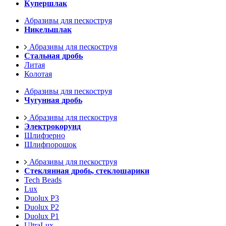
Купершлак
Абразивы для пескоструя
Никельшлак
Абразивы для пескоструя
Стальная дробь
Литая
Колотая
Абразивы для пескоструя
Чугунная дробь
Абразивы для пескоструя
Электрокорунд
Шлифзерно
Шлифпорошок
Абразивы для пескоструя
Стеклянная дробь, стеклошарики
Tech Beads
Lux
Duolux P3
Duolux P2
Duolux P1
UltraLux