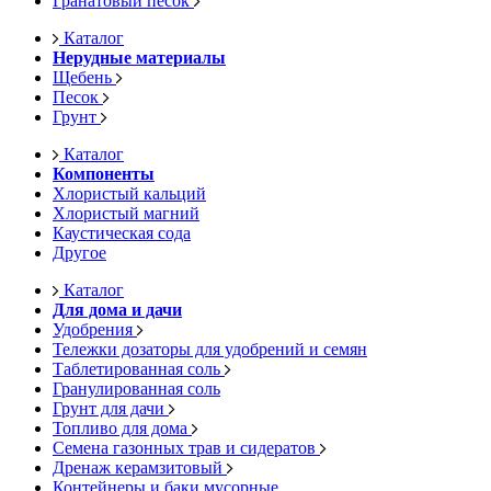
Гранатовый песок
Каталог
Нерудные материалы
Щебень
Песок
Грунт
Каталог
Компоненты
Хлористый кальций
Хлористый магний
Каустическая сода
Другое
Каталог
Для дома и дачи
Удобрения
Тележки дозаторы для удобрений и семян
Таблетированная соль
Гранулированная соль
Грунт для дачи
Топливо для дома
Семена газонных трав и сидератов
Дренаж керамзитовый
Контейнеры и баки мусорные