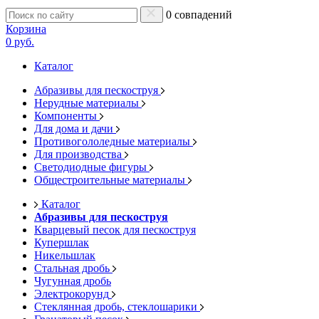
0 совпадений
Корзина
0 руб.
Каталог
Абразивы для пескоструя
Нерудные материалы
Компоненты
Для дома и дачи
Противогололедные материалы
Для производства
Светодиодные фигуры
Общестроительные материалы
Каталог
Абразивы для пескоструя
Кварцевый песок для пескоструя
Купершлак
Никельшлак
Стальная дробь
Чугунная дробь
Электрокорунд
Стеклянная дробь, стеклошарики