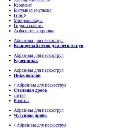
Керамзит
Битумная эмульсия
Гипс
Микрокальцит
Гидроизоляция
Асфальтовая крошка
Абразивы для пескоструя
Кварцевый песок для пескоструя
Абразивы для пескоструя
Купершлак
Абразивы для пескоструя
Никельшлак
Абразивы для пескоструя
Стальная дробь
Литая
Колотая
Абразивы для пескоструя
Чугунная дробь
Абразивы для пескоструя