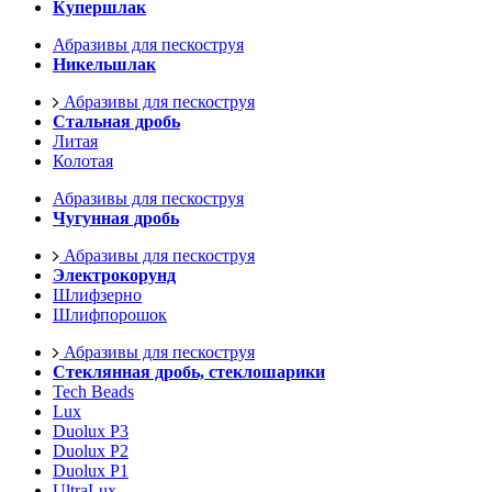
Купершлак
Абразивы для пескоструя
Никельшлак
Абразивы для пескоструя
Стальная дробь
Литая
Колотая
Абразивы для пескоструя
Чугунная дробь
Абразивы для пескоструя
Электрокорунд
Шлифзерно
Шлифпорошок
Абразивы для пескоструя
Стеклянная дробь, стеклошарики
Tech Beads
Lux
Duolux P3
Duolux P2
Duolux P1
UltraLux