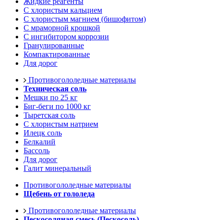
Жидкие реагенты
С хлористым кальцием
С хлористым магнием (бишофитом)
С мраморной крошкой
С ингибитором коррозии
Гранулированные
Компактированные
Для дорог
Противогололедные материалы
Техническая соль
Мешки по 25 кг
Биг-беги по 1000 кг
Тыретская соль
С хлористым натрием
Илецк соль
Белкалий
Бассоль
Для дорог
Галит минеральный
Противогололедные материалы
Щебень от гололеда
Противогололедные материалы
Пескосоляная смесь (Пескосоль)