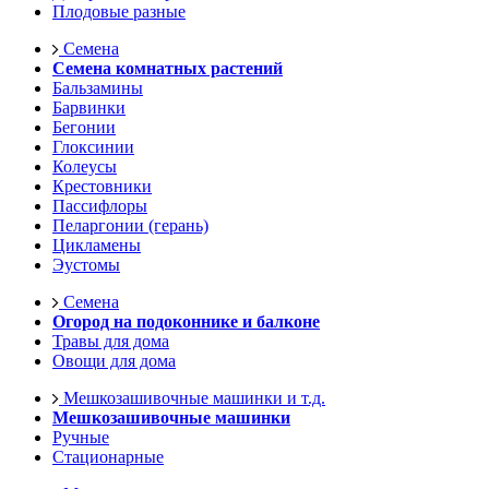
Плодовые разные
Семена
Семена комнатных растений
Бальзамины
Барвинки
Бегонии
Глоксинии
Колеусы
Крестовники
Пассифлоры
Пеларгонии (герань)
Цикламены
Эустомы
Семена
Огород на подоконнике и балконе
Травы для дома
Овощи для дома
Мешкозашивочные машинки и т.д.
Мешкозашивочные машинки
Ручные
Стационарные