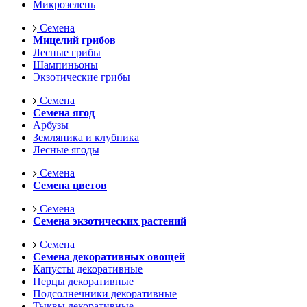
Микрозелень
Семена
Мицелий грибов
Лесные грибы
Шампиньоны
Экзотические грибы
Семена
Семена ягод
Арбузы
Земляника и клубника
Лесные ягоды
Семена
Семена цветов
Семена
Семена экзотических растений
Семена
Семена декоративных овощей
Капусты декоративные
Перцы декоративные
Подсолнечники декоративные
Тыквы декоративные