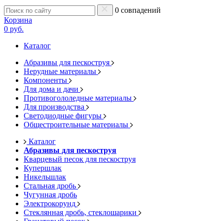
0 совпадений
Корзина
0 руб.
Каталог
Абразивы для пескоструя
Нерудные материалы
Компоненты
Для дома и дачи
Противогололедные материалы
Для производства
Светодиодные фигуры
Общестроительные материалы
Каталог
Абразивы для пескоструя
Кварцевый песок для пескоструя
Купершлак
Никельшлак
Стальная дробь
Чугунная дробь
Электрокорунд
Стеклянная дробь, стеклошарики