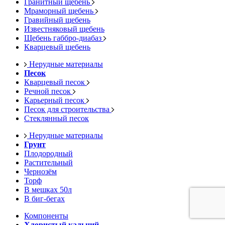
Гранитный щебень
Мраморный щебень
Гравийный щебень
Известняковый щебень
Щебень габбро-диабаз
Кварцевый щебень
Нерудные материалы
Песок
Кварцевый песок
Речной песок
Карьерный песок
Песок для строительства
Стеклянный песок
Нерудные материалы
Грунт
Плодородный
Растительный
Чернозём
Торф
В мешках 50л
В биг-бегах
Компоненты
Хлористый кальций