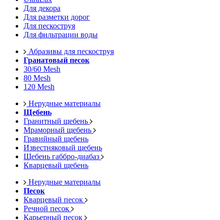
Для декора
Для разметки дорог
Для пескоструя
Для фильтрации воды
Абразивы для пескоструя
Гранатовый песок
30/60 Mesh
80 Mesh
120 Mesh
Нерудные материалы
Щебень
Гранитный щебень
Мраморный щебень
Гравийный щебень
Известняковый щебень
Щебень габбро-диабаз
Кварцевый щебень
Нерудные материалы
Песок
Кварцевый песок
Речной песок
Карьерный песок