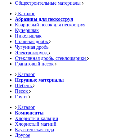
Общестроительные материалы
Каталог
Абразивы для пескоструя
Кварцевый песок для пескоструя
Купершлак
Никельшлак
Стальная дробь
Чугунная дробь
Электрокорунд
Стеклянная дробь, стеклошарики
Гранатовый песок
Каталог
Нерудные материалы
Щебень
Песок
Грунт
Каталог
Компоненты
Хлористый кальций
Хлористый магний
Каустическая сода
Другое