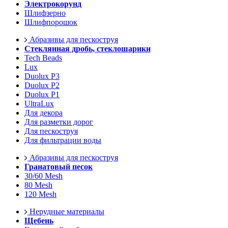
Электрокорунд
Шлифзерно
Шлифпорошок
Абразивы для пескоструя
Стеклянная дробь, стеклошарики
Tech Beads
Lux
Duolux P3
Duolux P2
Duolux P1
UltraLux
Для декора
Для разметки дорог
Для пескоструя
Для фильтрации воды
Абразивы для пескоструя
Гранатовый песок
30/60 Mesh
80 Mesh
120 Mesh
Нерудные материалы
Щебень