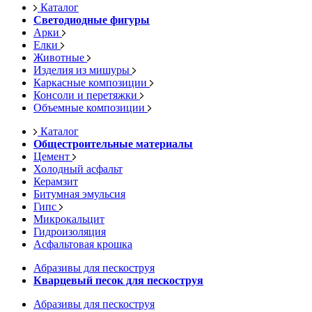
Каталог
Светодиодные фигуры
Арки
Елки
Животные
Изделия из мишуры
Каркасные композиции
Консоли и перетяжки
Объемные композиции
Каталог
Общестроительные материалы
Цемент
Холодный асфальт
Керамзит
Битумная эмульсия
Гипс
Микрокальцит
Гидроизоляция
Асфальтовая крошка
Абразивы для пескоструя
Кварцевый песок для пескоструя
Абразивы для пескоструя