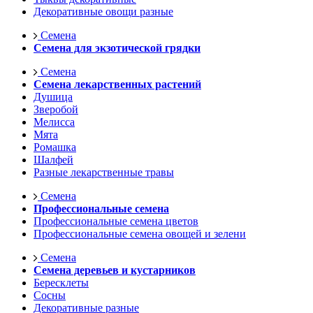
Декоративные овощи разные
Семена
Семена для экзотической грядки
Семена
Семена лекарственных растений
Душица
Зверобой
Мелисса
Мята
Ромашка
Шалфей
Разные лекарственные травы
Семена
Профессиональные семена
Профессиональные семена цветов
Профессиональные семена овощей и зелени
Семена
Семена деревьев и кустарников
Бересклеты
Сосны
Декоративные разные