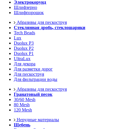
Электрокорунд
Шлифзерно
Шлифпорошок
Абразивы для пескоструя
Стеклянная дробь, стеклошарики
Tech Beads
Lux
Duolux P3
Duolux P2
Duolux P1
UltraLux
Для декора
Для разметки дорог
Для пескоструя
Для фильтрации воды
Абразивы для пескоструя
Гранатовый песок
30/60 Mesh
80 Mesh
120 Mesh
Нерудные материалы
Щебень