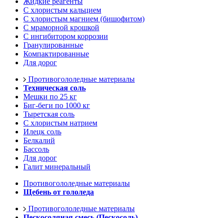
Жидкие реагенты
С хлористым кальцием
С хлористым магнием (бишофитом)
С мраморной крошкой
С ингибитором коррозии
Гранулированные
Компактированные
Для дорог
Противогололедные материалы
Техническая соль
Мешки по 25 кг
Биг-беги по 1000 кг
Тыретская соль
С хлористым натрием
Илецк соль
Белкалий
Бассоль
Для дорог
Галит минеральный
Противогололедные материалы
Щебень от гололеда
Противогололедные материалы
Пескосоляная смесь (Пескосоль)