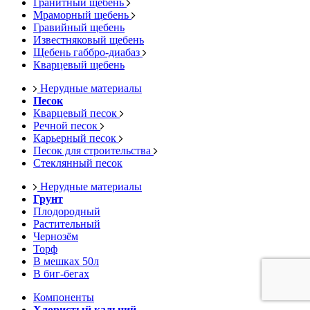
Гранитный щебень
Мраморный щебень
Гравийный щебень
Известняковый щебень
Щебень габбро-диабаз
Кварцевый щебень
Нерудные материалы
Песок
Кварцевый песок
Речной песок
Карьерный песок
Песок для строительства
Стеклянный песок
Нерудные материалы
Грунт
Плодородный
Растительный
Чернозём
Торф
В мешках 50л
В биг-бегах
Компоненты
Хлористый кальций