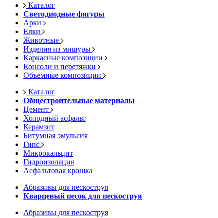
Каталог
Светодиодные фигуры
Арки
Елки
Животные
Изделия из мишуры
Каркасные композиции
Консоли и перетяжки
Объемные композиции
Каталог
Общестроительные материалы
Цемент
Холодный асфальт
Керамзит
Битумная эмульсия
Гипс
Микрокальцит
Гидроизоляция
Асфальтовая крошка
Абразивы для пескоструя
Кварцевый песок для пескоструя
Абразивы для пескоструя