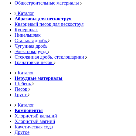
Общестроительные материалы
Каталог
Абразивы для пескоструя
Кварцевый песок для пескоструя
Купершлак
Никельшлак
Стальная дробь
Чугунная дробь
Электрокорунд
Стеклянная дробь, стеклошарики
Гранатовый песок
Каталог
Нерудные материалы
Щебень
Песок
Грунт
Каталог
Компоненты
Хлористый кальций
Хлористый магний
Каустическая сода
Другое