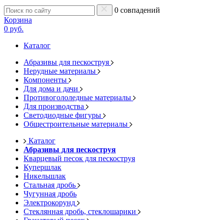
0 совпадений
Корзина
0 руб.
Каталог
Абразивы для пескоструя
Нерудные материалы
Компоненты
Для дома и дачи
Противогололедные материалы
Для производства
Светодиодные фигуры
Общестроительные материалы
Каталог
Абразивы для пескоструя
Кварцевый песок для пескоструя
Купершлак
Никельшлак
Стальная дробь
Чугунная дробь
Электрокорунд
Стеклянная дробь, стеклошарики