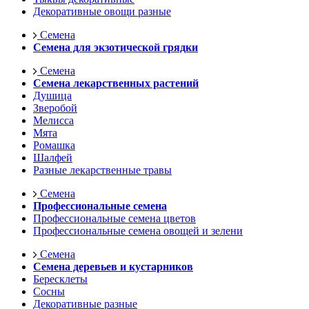
Декоративные овощи разные
Семена
Семена для экзотической грядки
Семена
Семена лекарственных растений
Душица
Зверобой
Мелисса
Мята
Ромашка
Шалфей
Разные лекарственные травы
Семена
Профессиональные семена
Профессиональные семена цветов
Профессиональные семена овощей и зелени
Семена
Семена деревьев и кустарников
Бересклеты
Сосны
Декоративные разные