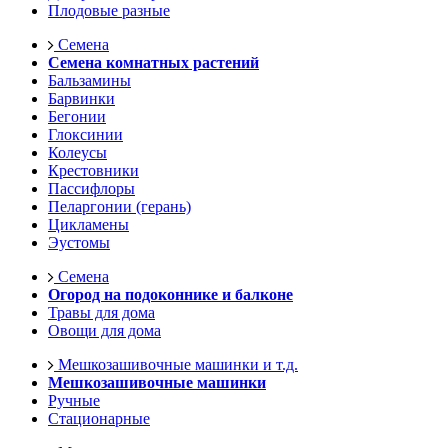
Плодовые разные
Семена
Семена комнатных растений
Бальзамины
Барвинки
Бегонии
Глоксинии
Колеусы
Крестовники
Пассифлоры
Пеларгонии (герань)
Цикламены
Эустомы
Семена
Огород на подоконнике и балконе
Травы для дома
Овощи для дома
Мешкозашивочные машинки и т.д.
Мешкозашивочные машинки
Ручные
Стационарные