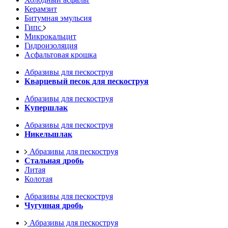
Керамзит
Битумная эмульсия
Гипс
Микрокальцит
Гидроизоляция
Асфальтовая крошка
Абразивы для пескоструя
Кварцевый песок для пескоструя
Абразивы для пескоструя
Купершлак
Абразивы для пескоструя
Никельшлак
Абразивы для пескоструя
Стальная дробь
Литая
Колотая
Абразивы для пескоструя
Чугунная дробь
Абразивы для пескоструя