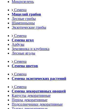
Микрозелень
Семена
Мицелий грибов
Лесные грибы
Шампиньоны
Экзотические грибы
Семена
Семена ягод
Арбузы
Земляника и клубника
Лесные ягоды
Семена
Семена цветов
Семена
Семена экзотических растений
Семена
Семена декоративных овощей
Капусты декоративные
Перцы декоративные
Подсолнечники декоративные
Тыквы декоративные