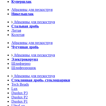
Купершлак
Абразивы для пескоструя
Никельшлак
Абразивы для пескоструя
Стальная дробь
Литая
Колотая
Абразивы для пескоструя
Чугунная дробь
Абразивы для пескоструя
Электрокорунд
Шлифзерно
Шлифпорошок
Абразивы для пескоструя
Стеклянная дробь, стеклошарики
Tech Beads
Lux
Duolux P3
Duolux P2
Duolux P1
UltraLux