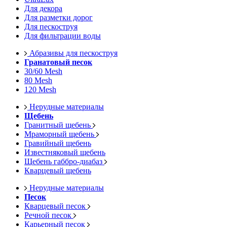
Для декора
Для разметки дорог
Для пескоструя
Для фильтрации воды
Абразивы для пескоструя
Гранатовый песок
30/60 Mesh
80 Mesh
120 Mesh
Нерудные материалы
Щебень
Гранитный щебень
Мраморный щебень
Гравийный щебень
Известняковый щебень
Щебень габбро-диабаз
Кварцевый щебень
Нерудные материалы
Песок
Кварцевый песок
Речной песок
Карьерный песок