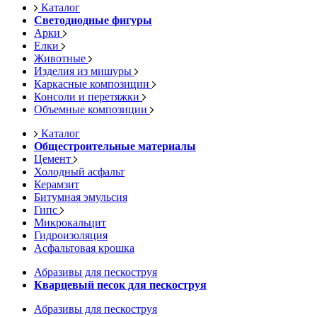
Каталог
Светодиодные фигуры
Арки
Елки
Животные
Изделия из мишуры
Каркасные композиции
Консоли и перетяжки
Объемные композиции
Каталог
Общестроительные материалы
Цемент
Холодный асфальт
Керамзит
Битумная эмульсия
Гипс
Микрокальцит
Гидроизоляция
Асфальтовая крошка
Абразивы для пескоструя
Кварцевый песок для пескоструя
Абразивы для пескоструя