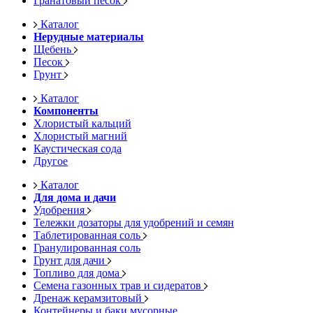
Гранатовый песок
Каталог
Нерудные материалы
Щебень
Песок
Грунт
Каталог
Компоненты
Хлористый кальций
Хлористый магний
Каустическая сода
Другое
Каталог
Для дома и дачи
Удобрения
Тележки дозаторы для удобрений и семян
Таблетированная соль
Гранулированная соль
Грунт для дачи
Топливо для дома
Семена газонных трав и сидератов
Дренаж керамзитовый
Контейнеры и баки мусорные