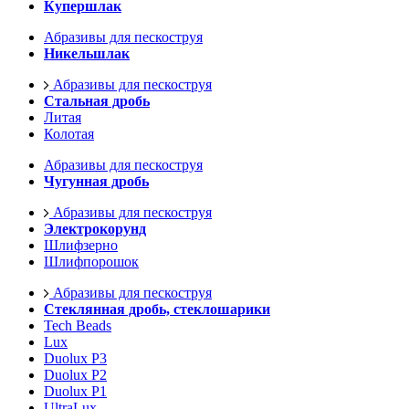
Купершлак
Абразивы для пескоструя
Никельшлак
Абразивы для пескоструя
Стальная дробь
Литая
Колотая
Абразивы для пескоструя
Чугунная дробь
Абразивы для пескоструя
Электрокорунд
Шлифзерно
Шлифпорошок
Абразивы для пескоструя
Стеклянная дробь, стеклошарики
Tech Beads
Lux
Duolux P3
Duolux P2
Duolux P1
UltraLux