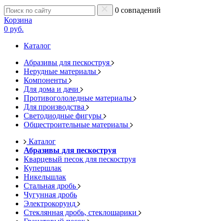
0 совпадений
Корзина
0 руб.
Каталог
Абразивы для пескоструя
Нерудные материалы
Компоненты
Для дома и дачи
Противогололедные материалы
Для производства
Светодиодные фигуры
Общестроительные материалы
Каталог
Абразивы для пескоструя
Кварцевый песок для пескоструя
Купершлак
Никельшлак
Стальная дробь
Чугунная дробь
Электрокорунд
Стеклянная дробь, стеклошарики