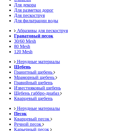
Для декора
Для разметки дорог
Для пескоструя
Для фильтрации воды
Абразивы для пескоструя
Гранатовый песок
30/60 Mesh
80 Mesh
120 Mesh
Нерудные материалы
Щебень
Гранитный щебень
Мраморный щебень
Гравийный щебень
Известняковый щебень
Щебень габбро-диабаз
Кварцевый щебень
Нерудные материалы
Песок
Кварцевый песок
Речной песок
Карьерный песок