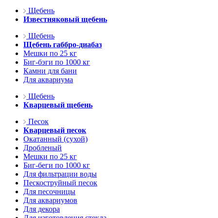
Щебень
Известняковый щебень
Щебень
Щебень габбро-диабаз
Мешки по 25 кг
Биг-бэги по 1000 кг
Камни для бани
Для аквариума
Щебень
Кварцевый щебень
Песок
Кварцевый песок
Окатанный (сухой)
Дробленый
Мешки по 25 кг
Биг-беги по 1000 кг
Для фильтрации воды
Пескоструйный песок
Для песочницы
Для аквариумов
Для декора
Для изготовления стекла