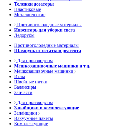
Тележки дозаторы
Пластиковые
Металлические
Противогололедные материалы
Инвентарь для уборки снега
Ледорубы
Противогололедные материалы
Шампунь от остатков реагента
Для производства
Мешкозашивочные машинки и т.д.
Мешкозашивочные машинки
Иглы
Швейные нитки
Балансиры
Запчасти
Для производства
Запайщики и комплектующие
Запайщики
Вакуумные пакеты
Комплектующие