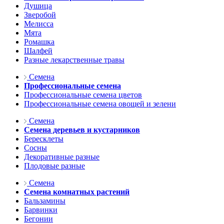
Душица
Зверобой
Мелисса
Мята
Ромашка
Шалфей
Разные лекарственные травы
Семена
Профессиональные семена
Профессиональные семена цветов
Профессиональные семена овощей и зелени
Семена
Семена деревьев и кустарников
Бересклеты
Сосны
Декоративные разные
Плодовые разные
Семена
Семена комнатных растений
Бальзамины
Барвинки
Бегонии