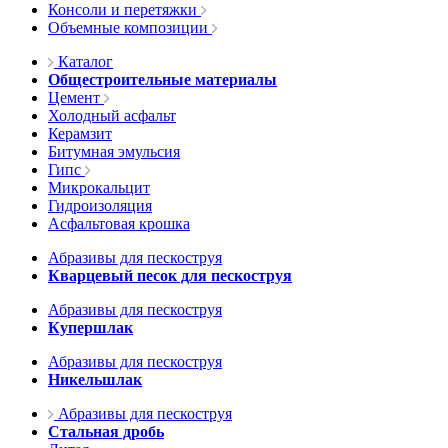
Консоли и перетяжки
Объемные композиции
Каталог
Общестроительные материалы
Цемент
Холодный асфальт
Керамзит
Битумная эмульсия
Гипс
Микрокальцит
Гидроизоляция
Асфальтовая крошка
Абразивы для пескоструя
Кварцевый песок для пескоструя
Абразивы для пескоструя
Купершлак
Абразивы для пескоструя
Никельшлак
Абразивы для пескоструя
Стальная дробь