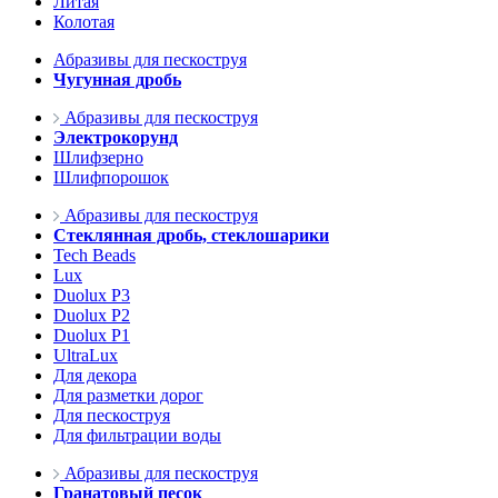
Литая
Колотая
Абразивы для пескоструя
Чугунная дробь
Абразивы для пескоструя
Электрокорунд
Шлифзерно
Шлифпорошок
Абразивы для пескоструя
Стеклянная дробь, стеклошарики
Tech Beads
Lux
Duolux P3
Duolux P2
Duolux P1
UltraLux
Для декора
Для разметки дорог
Для пескоструя
Для фильтрации воды
Абразивы для пескоструя
Гранатовый песок