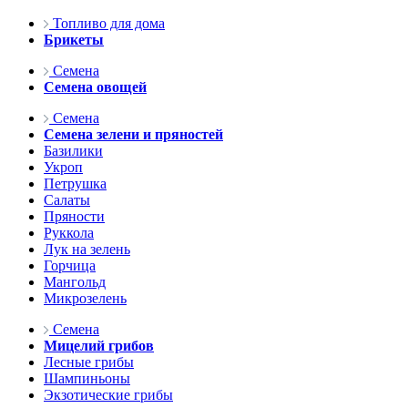
Топливо для дома
Брикеты
Семена
Семена овощей
Семена
Семена зелени и пряностей
Базилики
Укроп
Петрушка
Салаты
Пряности
Руккола
Лук на зелень
Горчица
Мангольд
Микрозелень
Семена
Мицелий грибов
Лесные грибы
Шампиньоны
Экзотические грибы