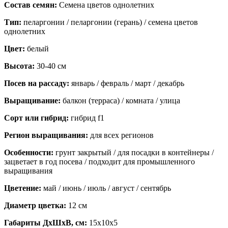
Состав семян:
Семена цветов однолетних
Тип:
пеларгонии / пеларгонии (герань) / семена цветов
однолетних
Цвет:
белый
Высота:
30-40 см
Посев на рассаду:
январь / февраль / март / декабрь
Выращивание:
балкон (терраса) / комната / улица
Сорт или гибрид:
гибрид f1
Регион выращивания:
для всех регионов
Особенности:
грунт закрытый / для посадки в контейнеры /
зацветает в год посева / подходит для промышленного
выращивания
Цветение:
май / июнь / июль / август / сентябрь
Диаметр цветка:
12 см
Габариты ДхШхВ, см:
15x10x5