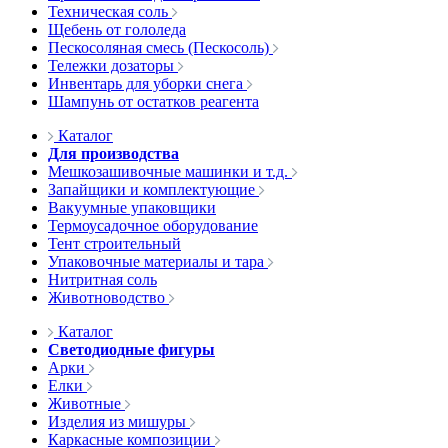
Техническая соль
Щебень от гололеда
Пескосоляная смесь (Пескосоль)
Тележки дозаторы
Инвентарь для уборки снега
Шампунь от остатков реагента
Каталог
Для производства
Мешкозашивочные машинки и т.д.
Запайщики и комплектующие
Вакуумные упаковщики
Термоусадочное оборудование
Тент строительный
Упаковочные материалы и тара
Нитритная соль
Животноводство
Каталог
Светодиодные фигуры
Арки
Елки
Животные
Изделия из мишуры
Каркасные композиции