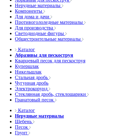
Нерудные материалы
Компоненты
Для дома и дачи
Противогололедные материалы
Для производства
Светодиодные фигуры
Общестроительные материалы
Каталог
Абразивы для пескоструя
Кварцевый песок для пескоструя
Купершлак
Никельшлак
Стальная дробь
Чугунная дробь
Электрокорунд
Стеклянная дробь, стеклошарики
Гранатовый песок
Каталог
Нерудные материалы
Щебень
Песок
Грунт