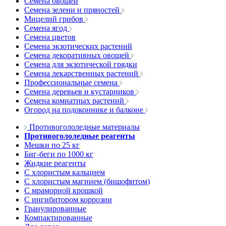
Семена овощей
Семена зелени и пряностей
Мицелий грибов
Семена ягод
Семена цветов
Семена экзотических растений
Семена декоративных овощей
Семена для экзотической грядки
Семена лекарственных растений
Профессиональные семена
Семена деревьев и кустарников
Семена комнатных растений
Огород на подоконнике и балконе
Противогололедные материалы
Противогололедные реагенты
Мешки по 25 кг
Биг-беги по 1000 кг
Жидкие реагенты
С хлористым кальцием
С хлористым магнием (бишофитом)
С мраморной крошкой
С ингибитором коррозии
Гранулированные
Компактированные