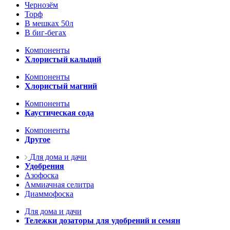
Чернозём
Торф
В мешках 50л
В биг-бегах
Компоненты
Хлористый кальций
Компоненты
Хлористый магний
Компоненты
Каустическая сода
Компоненты
Другое
Для дома и дачи
Удобрения
Азофоска
Аммиачная селитра
Диаммофоска
Для дома и дачи
Тележки дозаторы для удобрений и семян