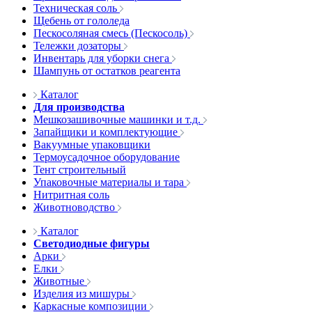
Техническая соль
Щебень от гололеда
Пескосоляная смесь (Пескосоль)
Тележки дозаторы
Инвентарь для уборки снега
Шампунь от остатков реагента
Каталог
Для производства
Мешкозашивочные машинки и т.д.
Запайщики и комплектующие
Вакуумные упаковщики
Термоусадочное оборудование
Тент строительный
Упаковочные материалы и тара
Нитритная соль
Животноводство
Каталог
Светодиодные фигуры
Арки
Елки
Животные
Изделия из мишуры
Каркасные композиции