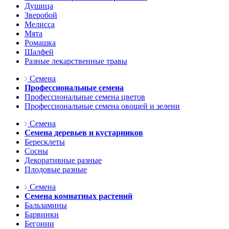
Душица
Зверобой
Мелисса
Мята
Ромашка
Шалфей
Разные лекарственные травы
Семена
Профессиональные семена
Профессиональные семена цветов
Профессиональные семена овощей и зелени
Семена
Семена деревьев и кустарников
Бересклеты
Сосны
Декоративные разные
Плодовые разные
Семена
Семена комнатных растений
Бальзамины
Барвинки
Бегонии