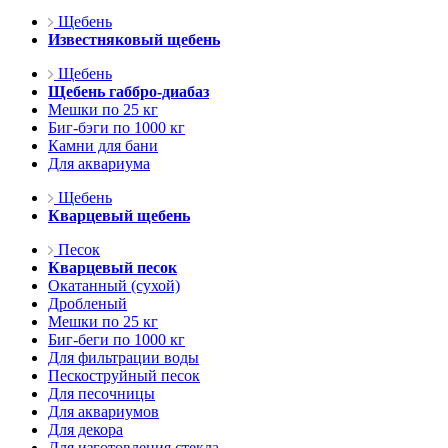
Щебень
Известняковый щебень
Щебень
Щебень габбро-диабаз
Мешки по 25 кг
Биг-бэги по 1000 кг
Камни для бани
Для аквариума
Щебень
Кварцевый щебень
Песок
Кварцевый песок
Окатанный (сухой)
Дробленый
Мешки по 25 кг
Биг-беги по 1000 кг
Для фильтрации воды
Пескоструйный песок
Для песочницы
Для аквариумов
Для декора
Для изготовления стекла