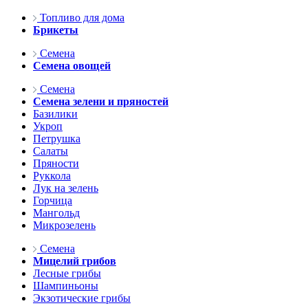
Топливо для дома
Брикеты
Семена
Семена овощей
Семена
Семена зелени и пряностей
Базилики
Укроп
Петрушка
Салаты
Пряности
Руккола
Лук на зелень
Горчица
Мангольд
Микрозелень
Семена
Мицелий грибов
Лесные грибы
Шампиньоны
Экзотические грибы