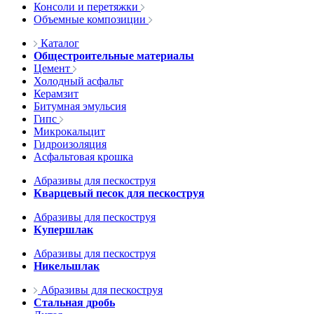
Консоли и перетяжки
Объемные композиции
Каталог
Общестроительные материалы
Цемент
Холодный асфальт
Керамзит
Битумная эмульсия
Гипс
Микрокальцит
Гидроизоляция
Асфальтовая крошка
Абразивы для пескоструя
Кварцевый песок для пескоструя
Абразивы для пескоструя
Купершлак
Абразивы для пескоструя
Никельшлак
Абразивы для пескоструя
Стальная дробь