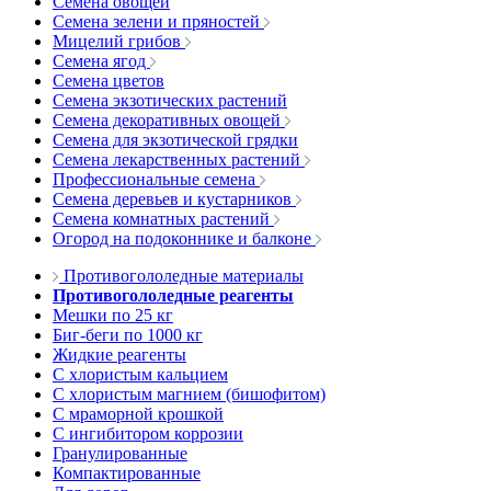
Семена овощей
Семена зелени и пряностей
Мицелий грибов
Семена ягод
Семена цветов
Семена экзотических растений
Семена декоративных овощей
Семена для экзотической грядки
Семена лекарственных растений
Профессиональные семена
Семена деревьев и кустарников
Семена комнатных растений
Огород на подоконнике и балконе
Противогололедные материалы
Противогололедные реагенты
Мешки по 25 кг
Биг-беги по 1000 кг
Жидкие реагенты
С хлористым кальцием
С хлористым магнием (бишофитом)
С мраморной крошкой
С ингибитором коррозии
Гранулированные
Компактированные