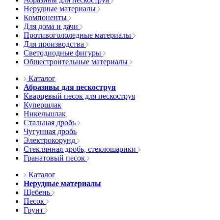
Нерудные материалы
Компоненты
Для дома и дачи
Противогололедные материалы
Для производства
Светодиодные фигуры
Общестроительные материалы
Каталог
Абразивы для пескоструя
Кварцевый песок для пескоструя
Купершлак
Никельшлак
Стальная дробь
Чугунная дробь
Электрокорунд
Стеклянная дробь, стеклошарики
Гранатовый песок
Каталог
Нерудные материалы
Щебень
Песок
Грунт