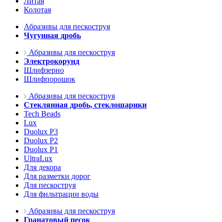
Литая
Колотая
Абразивы для пескоструя
Чугунная дробь
Абразивы для пескоструя
Электрокорунд
Шлифзерно
Шлифпорошок
Абразивы для пескоструя
Стеклянная дробь, стеклошарики
Tech Beads
Lux
Duolux P3
Duolux P2
Duolux P1
UltraLux
Для декора
Для разметки дорог
Для пескоструя
Для фильтрации воды
Абразивы для пескоструя
Гранатовый песок