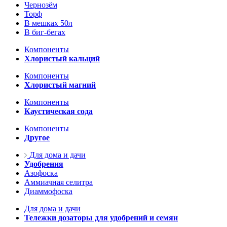
Чернозём
Торф
В мешках 50л
В биг-бегах
Компоненты
Хлористый кальций
Компоненты
Хлористый магний
Компоненты
Каустическая сода
Компоненты
Другое
Для дома и дачи
Удобрения
Азофоска
Аммиачная селитра
Диаммофоска
Для дома и дачи
Тележки дозаторы для удобрений и семян