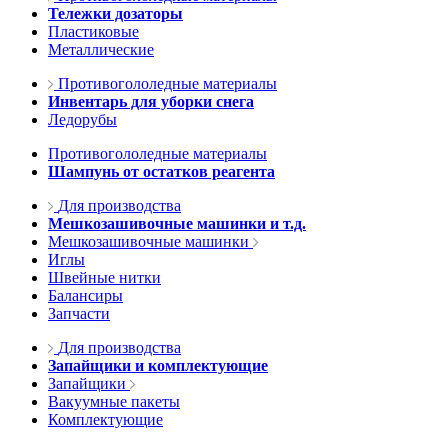
Тележки дозаторы
Пластиковые
Металлические
Противогололедные материалы
Инвентарь для уборки снега
Ледорубы
Противогололедные материалы
Шампунь от остатков реагента
Для производства
Мешкозашивочные машинки и т.д.
Мешкозашивочные машинки
Иглы
Швейные нитки
Балансиры
Запчасти
Для производства
Запайщики и комплектующие
Запайщики
Вакуумные пакеты
Комплектующие