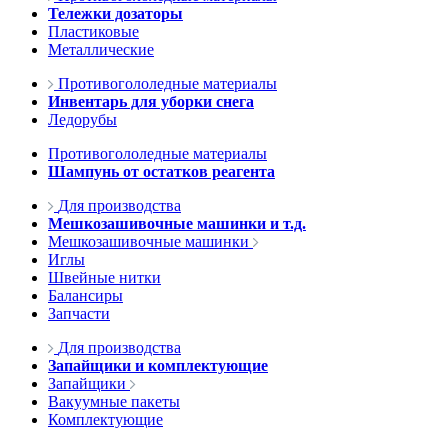
Тележки дозаторы
Пластиковые
Металлические
Противогололедные материалы
Инвентарь для уборки снега
Ледорубы
Противогололедные материалы
Шампунь от остатков реагента
Для производства
Мешкозашивочные машинки и т.д.
Мешкозашивочные машинки
Иглы
Швейные нитки
Балансиры
Запчасти
Для производства
Запайщики и комплектующие
Запайщики
Вакуумные пакеты
Комплектующие