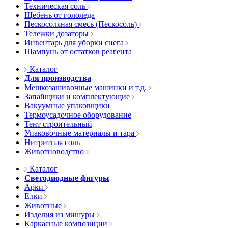
Техническая соль
Щебень от гололеда
Пескосоляная смесь (Пескосоль)
Тележки дозаторы
Инвентарь для уборки снега
Шампунь от остатков реагента
Каталог
Для производства
Мешкозашивочные машинки и т.д.
Запайщики и комплектующие
Вакуумные упаковщики
Термоусадочное оборудование
Тент строительный
Упаковочные материалы и тара
Нитритная соль
Животноводство
Каталог
Светодиодные фигуры
Арки
Елки
Животные
Изделия из мишуры
Каркасные композиции