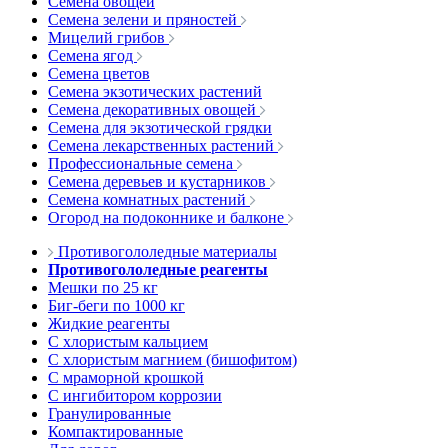
Семена овощей
Семена зелени и пряностей
Мицелий грибов
Семена ягод
Семена цветов
Семена экзотических растений
Семена декоративных овощей
Семена для экзотической грядки
Семена лекарственных растений
Профессиональные семена
Семена деревьев и кустарников
Семена комнатных растений
Огород на подоконнике и балконе
Противогололедные материалы
Противогололедные реагенты
Мешки по 25 кг
Биг-беги по 1000 кг
Жидкие реагенты
С хлористым кальцием
С хлористым магнием (бишофитом)
С мраморной крошкой
С ингибитором коррозии
Гранулированные
Компактированные