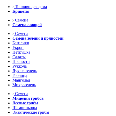
Топливо для дома
Брикеты
Семена
Семена овощей
Семена
Семена зелени и пряностей
Базилики
Укроп
Петрушка
Салаты
Пряности
Руккола
Лук на зелень
Горчица
Мангольд
Микрозелень
Семена
Мицелий грибов
Лесные грибы
Шампиньоны
Экзотические грибы