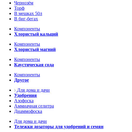
Чернозём
Торф
В мешках 50л
В биг-бегах
Компоненты
Хлористый кальций
Компоненты
Хлористый магний
Компоненты
Каустическая сода
Компоненты
Другое
Для дома и дачи
Удобрения
Азофоска
Аммиачная селитра
Диаммофоска
Для дома и дачи
Тележки дозаторы для удобрений и семян