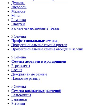
Душица
Зверобой
Мелисса
Мята
Ромашка
Шалфей
Разные лекарственные травы
Семена
Профессиональные семена
Профессиональные семена цветов
Профессиональные семена овощей и зелени
Семена
Семена деревьев и кустарников
Бересклеты
Сосны
Декоративные разные
Плодовые разные
Семена
Семена комнатных растений
Бальзамины
Барвинки
Бегонии