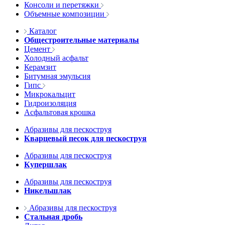
Консоли и перетяжки
Объемные композиции
Каталог
Общестроительные материалы
Цемент
Холодный асфальт
Керамзит
Битумная эмульсия
Гипс
Микрокальцит
Гидроизоляция
Асфальтовая крошка
Абразивы для пескоструя
Кварцевый песок для пескоструя
Абразивы для пескоструя
Купершлак
Абразивы для пескоструя
Никельшлак
Абразивы для пескоструя
Стальная дробь