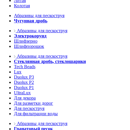
Литая
Колотая
Абразивы для пескоструя
Чугунная дробь
Абразивы для пескоструя
Электрокорунд
Шлифзерно
Шлифпорошок
Абразивы для пескоструя
Стеклянная дробь, стеклошарики
Tech Beads
Lux
Duolux P3
Duolux P2
Duolux P1
UltraLux
Для декора
Для разметки дорог
Для пескоструя
Для фильтрации воды
Абразивы для пескоструя
Гранатовый песок