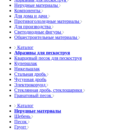
Нерудные материалы
Компоненты
Для дома и дачи
Противогололедные материалы
Для производства
Светодиодные фигуры
Общестроительные материалы
Каталог
Абразивы для пескоструя
Кварцевый песок для пескоструя
Купершлак
Никельшлак
Стальная дробь
Чугунная дробь
Электрокорунд
Стеклянная дробь, стеклошарики
Гранатовый песок
Каталог
Нерудные материалы
Щебень
Песок
Грунт