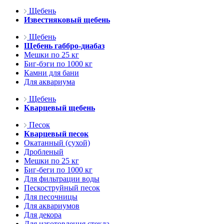
Щебень
Известняковый щебень
Щебень
Щебень габбро-диабаз
Мешки по 25 кг
Биг-бэги по 1000 кг
Камни для бани
Для аквариума
Щебень
Кварцевый щебень
Песок
Кварцевый песок
Окатанный (сухой)
Дробленый
Мешки по 25 кг
Биг-беги по 1000 кг
Для фильтрации воды
Пескоструйный песок
Для песочницы
Для аквариумов
Для декора
Для изготовления стекла