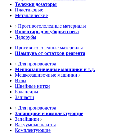
Тележки дозаторы
Пластиковые
Металлические
Противогололедные материалы
Инвентарь для уборки снега
Ледорубы
Противогололедные материалы
Шампунь от остатков реагента
Для производства
Мешкозашивочные машинки и т.д.
Мешкозашивочные машинки
Иглы
Швейные нитки
Балансиры
Запчасти
Для производства
Запайщики и комплектующие
Запайщики
Вакуумные пакеты
Комплектующие