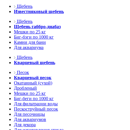
Щебень
Известняковый щебень
Щебень
Щебень габбро-диабаз
Мешки по 25 кг
Биг-бэги по 1000 кг
Камни для бани
Для аквариума
Щебень
Кварцевый щебень
Песок
Кварцевый песок
Окатанный (сухой)
Дробленый
Мешки по 25 кг
Биг-беги по 1000 кг
Для фильтрации воды
Пескоструйный песок
Для песочницы
Для аквариумов
Для декора
Для изготовления стекла