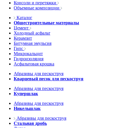
Консоли и перетяжки
Объемные композиции
Каталог
Общестроительные материалы
Цемент
Холодный асфальт
Керамзит
Битумная эмульсия
Гипс
Микрокальцит
Гидроизоляция
Асфальтовая крошка
Абразивы для пескоструя
Кварцевый песок для пескоструя
Абразивы для пескоструя
Купершлак
Абразивы для пескоструя
Никельшлак
Абразивы для пескоструя
Стальная дробь