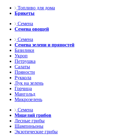
Топливо для дома
Брикеты
Семена
Семена овощей
Семена
Семена зелени и пряностей
Базилики
Укроп
Петрушка
Салаты
Пряности
Руккола
Лук на зелень
Горчица
Мангольд
Микрозелень
Семена
Мицелий грибов
Лесные грибы
Шампиньоны
Экзотические грибы