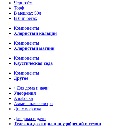
Чернозём
Торф
В мешках 50л
В биг-бегах
Компоненты
Хлористый кальций
Компоненты
Хлористый магний
Компоненты
Каустическая сода
Компоненты
Другое
Для дома и дачи
Удобрения
Азофоска
Аммиачная селитра
Диаммофоска
Для дома и дачи
Тележки дозаторы для удобрений и семян