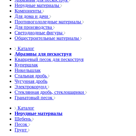
Нерудные материалы
Компоненты
Для дома и дачи
Противогололедные материалы
Для производства
Светодиодные фигуры
Общестроительные материалы
Каталог
Абразивы для пескоструя
Кварцевый песок для пескоструя
Купершлак
Никельшлак
Стальная дробь
Чугунная дробь
Электрокорунд
Стеклянная дробь, стеклошарики
Гранатовый песок
Каталог
Нерудные материалы
Щебень
Песок
Грунт