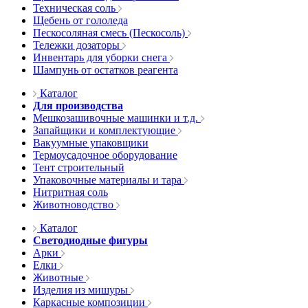
Техническая соль
Щебень от гололеда
Пескосоляная смесь (Пескосоль)
Тележки дозаторы
Инвентарь для уборки снега
Шампунь от остатков реагента
Каталог
Для производства
Мешкозашивочные машинки и т.д.
Запайщики и комплектующие
Вакуумные упаковщики
Термоусадочное оборудование
Тент строительный
Упаковочные материалы и тара
Нитритная соль
Животноводство
Каталог
Светодиодные фигуры
Арки
Елки
Животные
Изделия из мишуры
Каркасные композиции