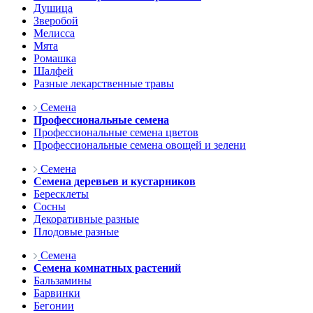
Душица
Зверобой
Мелисса
Мята
Ромашка
Шалфей
Разные лекарственные травы
Семена
Профессиональные семена
Профессиональные семена цветов
Профессиональные семена овощей и зелени
Семена
Семена деревьев и кустарников
Бересклеты
Сосны
Декоративные разные
Плодовые разные
Семена
Семена комнатных растений
Бальзамины
Барвинки
Бегонии