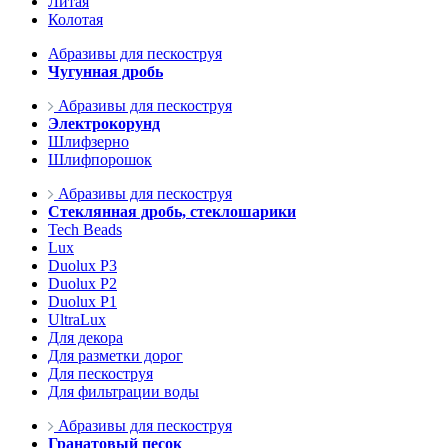
Литая
Колотая
Абразивы для пескоструя
Чугунная дробь
Абразивы для пескоструя
Электрокорунд
Шлифзерно
Шлифпорошок
Абразивы для пескоструя
Стеклянная дробь, стеклошарики
Tech Beads
Lux
Duolux P3
Duolux P2
Duolux P1
UltraLux
Для декора
Для разметки дорог
Для пескоструя
Для фильтрации воды
Абразивы для пескоструя
Гранатовый песок