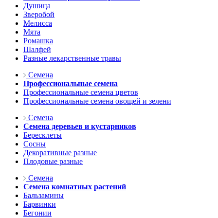
Душица
Зверобой
Мелисса
Мята
Ромашка
Шалфей
Разные лекарственные травы
Семена
Профессиональные семена
Профессиональные семена цветов
Профессиональные семена овощей и зелени
Семена
Семена деревьев и кустарников
Бересклеты
Сосны
Декоративные разные
Плодовые разные
Семена
Семена комнатных растений
Бальзамины
Барвинки
Бегонии