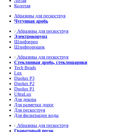
Литая
Колотая
Абразивы для пескоструя
Чугунная дробь
Абразивы для пескоструя
Электрокорунд
Шлифзерно
Шлифпорошок
Абразивы для пескоструя
Стеклянная дробь, стеклошарики
Tech Beads
Lux
Duolux P3
Duolux P2
Duolux P1
UltraLux
Для декора
Для разметки дорог
Для пескоструя
Для фильтрации воды
Абразивы для пескоструя
Гранатовый песок