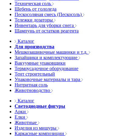
Техническая соль
Щебень от гололеда
Пескосоляная смесь (Пескосоль)
Тележки дозаторы
Инвентарь для уборки снега
Шампунь от остатков реагента
Каталог
Для производства
Мешкозашивочные машинки и т.д.
Запайщики и комплектующие
Вакуумные упаковщики
Термоусадочное оборудование
Тент строительный
Упаковочные материалы и тара
Нитритная соль
Животноводство
Каталог
Светодиодные фигуры
Арки
Елки
Животные
Изделия из мишуры
Каркасные композиции