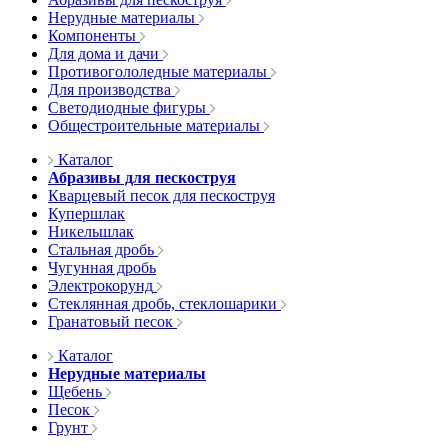
Нерудные материалы
Компоненты
Для дома и дачи
Противогололедные материалы
Для производства
Светодиодные фигуры
Общестроительные материалы
Каталог
Абразивы для пескоструя
Кварцевый песок для пескоструя
Купершлак
Никельшлак
Стальная дробь
Чугунная дробь
Электрокорунд
Стеклянная дробь, стеклошарики
Гранатовый песок
Каталог
Нерудные материалы
Щебень
Песок
Грунт