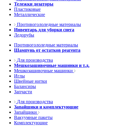
Тележки дозаторы
Пластиковые
Металлические
Противогололедные материалы
Инвентарь для уборки снега
Ледорубы
Противогололедные материалы
Шампунь от остатков реагента
Для производства
Мешкозашивочные машинки и т.д.
Мешкозашивочные машинки
Иглы
Швейные нитки
Балансиры
Запчасти
Для производства
Запайщики и комплектующие
Запайщики
Вакуумные пакеты
Комплектующие