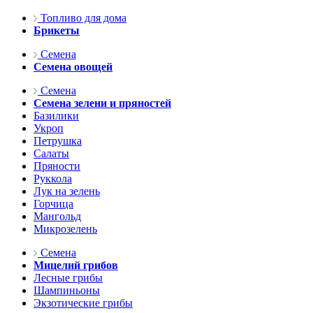
Топливо для дома
Брикеты
Семена
Семена овощей
Семена
Семена зелени и пряностей
Базилики
Укроп
Петрушка
Салаты
Пряности
Руккола
Лук на зелень
Горчица
Мангольд
Микрозелень
Семена
Мицелий грибов
Лесные грибы
Шампиньоны
Экзотические грибы