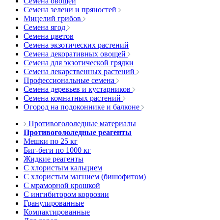
Семена овощей
Семена зелени и пряностей
Мицелий грибов
Семена ягод
Семена цветов
Семена экзотических растений
Семена декоративных овощей
Семена для экзотической грядки
Семена лекарственных растений
Профессиональные семена
Семена деревьев и кустарников
Семена комнатных растений
Огород на подоконнике и балконе
Противогололедные материалы
Противогололедные реагенты
Мешки по 25 кг
Биг-беги по 1000 кг
Жидкие реагенты
С хлористым кальцием
С хлористым магнием (бишофитом)
С мраморной крошкой
С ингибитором коррозии
Гранулированные
Компактированные