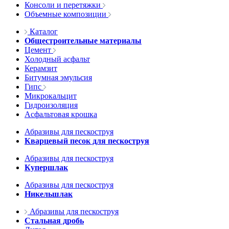
Консоли и перетяжки
Объемные композиции
Каталог
Общестроительные материалы
Цемент
Холодный асфальт
Керамзит
Битумная эмульсия
Гипс
Микрокальцит
Гидроизоляция
Асфальтовая крошка
Абразивы для пескоструя
Кварцевый песок для пескоструя
Абразивы для пескоструя
Купершлак
Абразивы для пескоструя
Никельшлак
Абразивы для пескоструя
Стальная дробь