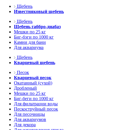
Щебень
Известняковый щебень
Щебень
Щебень габбро-диабаз
Мешки по 25 кг
Биг-бэги по 1000 кг
Камни для бани
Для аквариума
Щебень
Кварцевый щебень
Песок
Кварцевый песок
Окатанный (сухой)
Дробленый
Мешки по 25 кг
Биг-беги по 1000 кг
Для фильтрации воды
Пескоструйный песок
Для песочницы
Для аквариумов
Для декора
Для изготовления стекла