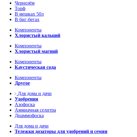
Чернозём
Торф
В мешках 50л
В биг-бегах
Компоненты
Хлористый кальций
Компоненты
Хлористый магний
Компоненты
Каустическая сода
Компоненты
Другое
Для дома и дачи
Удобрения
Азофоска
Аммиачная селитра
Диаммофоска
Для дома и дачи
Тележки дозаторы для удобрений и семян