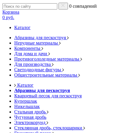
0 совпадений
Корзина
0 руб.
Каталог
Абразивы для пескоструя
Нерудные материалы
Компоненты
Для дома и дачи
Противогололедные материалы
Для производства
Светодиодные фигуры
Общестроительные материалы
Каталог
Абразивы для пескоструя
Кварцевый песок для пескоструя
Купершлак
Никельшлак
Стальная дробь
Чугунная дробь
Электрокорунд
Стеклянная дробь, стеклошарики