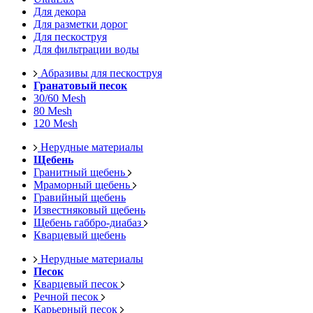
Для декора
Для разметки дорог
Для пескоструя
Для фильтрации воды
Абразивы для пескоструя
Гранатовый песок
30/60 Mesh
80 Mesh
120 Mesh
Нерудные материалы
Щебень
Гранитный щебень
Мраморный щебень
Гравийный щебень
Известняковый щебень
Щебень габбро-диабаз
Кварцевый щебень
Нерудные материалы
Песок
Кварцевый песок
Речной песок
Карьерный песок