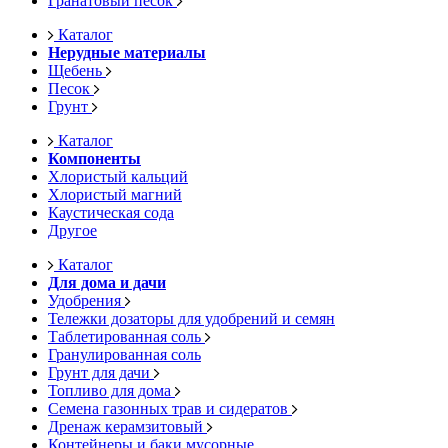
Гранатовый песок
Каталог
Нерудные материалы
Щебень
Песок
Грунт
Каталог
Компоненты
Хлористый кальций
Хлористый магний
Каустическая сода
Другое
Каталог
Для дома и дачи
Удобрения
Тележки дозаторы для удобрений и семян
Таблетированная соль
Гранулированная соль
Грунт для дачи
Топливо для дома
Семена газонных трав и сидератов
Дренаж керамзитовый
Контейнеры и баки мусорные