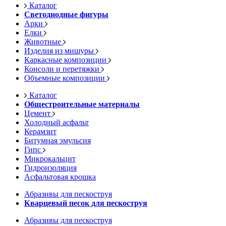
Каталог
Светодиодные фигуры
Арки
Елки
Животные
Изделия из мишуры
Каркасные композиции
Консоли и перетяжки
Объемные композиции
Каталог
Общестроительные материалы
Цемент
Холодный асфальт
Керамзит
Битумная эмульсия
Гипс
Микрокальцит
Гидроизоляция
Асфальтовая крошка
Абразивы для пескоструя
Кварцевый песок для пескоструя
Абразивы для пескоструя