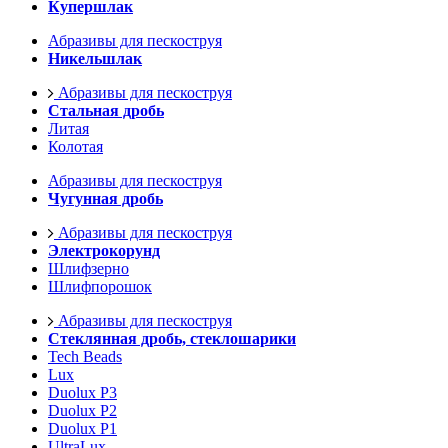
Купершлак
Абразивы для пескоструя
Никельшлак
Абразивы для пескоструя
Стальная дробь
Литая
Колотая
Абразивы для пескоструя
Чугунная дробь
Абразивы для пескоструя
Электрокорунд
Шлифзерно
Шлифпорошок
Абразивы для пескоструя
Стеклянная дробь, стеклошарики
Tech Beads
Lux
Duolux P3
Duolux P2
Duolux P1
UltraLux