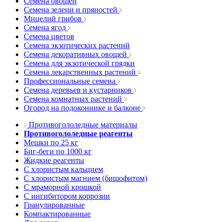
Семена овощей
Семена зелени и пряностей
Мицелий грибов
Семена ягод
Семена цветов
Семена экзотических растений
Семена декоративных овощей
Семена для экзотической грядки
Семена лекарственных растений
Профессиональные семена
Семена деревьев и кустарников
Семена комнатных растений
Огород на подоконнике и балконе
Противогололедные материалы
Противогололедные реагенты
Мешки по 25 кг
Биг-беги по 1000 кг
Жидкие реагенты
С хлористым кальцием
С хлористым магнием (бишофитом)
С мраморной крошкой
С ингибитором коррозии
Гранулированные
Компактированные