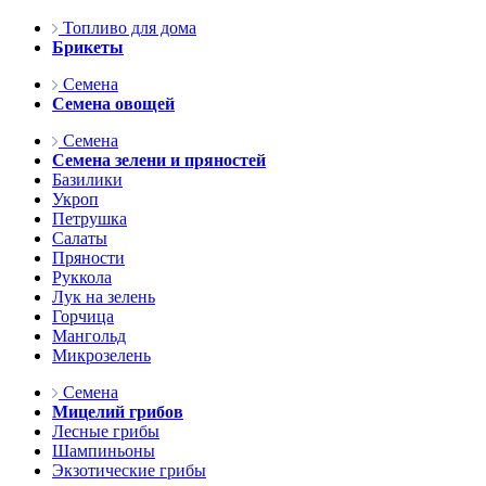
Топливо для дома
Брикеты
Семена
Семена овощей
Семена
Семена зелени и пряностей
Базилики
Укроп
Петрушка
Салаты
Пряности
Руккола
Лук на зелень
Горчица
Мангольд
Микрозелень
Семена
Мицелий грибов
Лесные грибы
Шампиньоны
Экзотические грибы