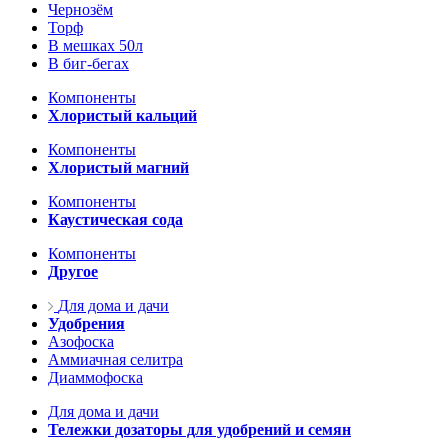
Чернозём
Торф
В мешках 50л
В биг-бегах
Компоненты
Хлористый кальций
Компоненты
Хлористый магний
Компоненты
Каустическая сода
Компоненты
Другое
Для дома и дачи
Удобрения
Азофоска
Аммиачная селитра
Диаммофоска
Для дома и дачи
Тележки дозаторы для удобрений и семян