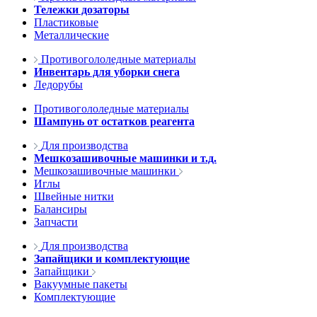
Тележки дозаторы
Пластиковые
Металлические
Противогололедные материалы
Инвентарь для уборки снега
Ледорубы
Противогололедные материалы
Шампунь от остатков реагента
Для производства
Мешкозашивочные машинки и т.д.
Мешкозашивочные машинки
Иглы
Швейные нитки
Балансиры
Запчасти
Для производства
Запайщики и комплектующие
Запайщики
Вакуумные пакеты
Комплектующие