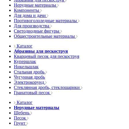
Нерудные материалы
Компоненты
Для дома и дачи
Противогололедные материалы
Для производства
Светодиодные фигуры
Общестроительные материалы
Каталог
Абразивы для пескоструя
Кварцевый песок для пескоструя
Купершлак
Никельшлак
Стальная дробь
Чугунная дробь
Электрокорунд
Стеклянная дробь, стеклошарики
Гранатовый песок
Каталог
Нерудные материалы
Щебень
Песок
Грунт