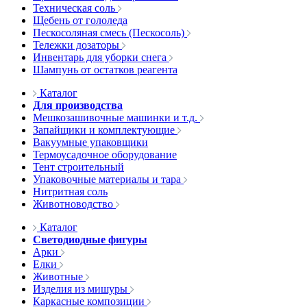
Техническая соль
Щебень от гололеда
Пескосоляная смесь (Пескосоль)
Тележки дозаторы
Инвентарь для уборки снега
Шампунь от остатков реагента
Каталог
Для производства
Мешкозашивочные машинки и т.д.
Запайщики и комплектующие
Вакуумные упаковщики
Термоусадочное оборудование
Тент строительный
Упаковочные материалы и тара
Нитритная соль
Животноводство
Каталог
Светодиодные фигуры
Арки
Елки
Животные
Изделия из мишуры
Каркасные композиции