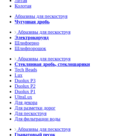
Литая
Колотая
Абразивы для пескоструя
Чугунная дробь
Абразивы для пескоструя
Электрокорунд
Шлифзерно
Шлифпорошок
Абразивы для пескоструя
Стеклянная дробь, стеклошарики
Tech Beads
Lux
Duolux P3
Duolux P2
Duolux P1
UltraLux
Для декора
Для разметки дорог
Для пескоструя
Для фильтрации воды
Абразивы для пескоструя
Гранатовый песок