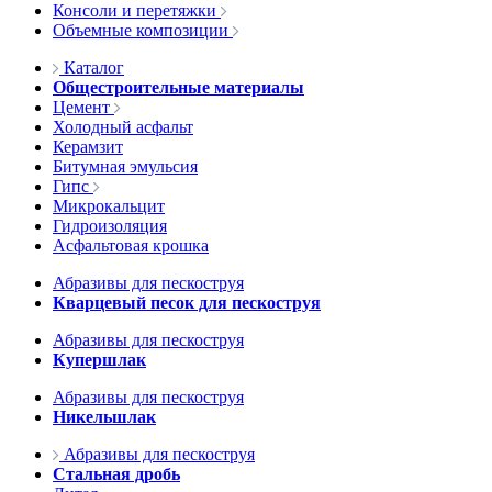
Консоли и перетяжки
Объемные композиции
Каталог
Общестроительные материалы
Цемент
Холодный асфальт
Керамзит
Битумная эмульсия
Гипс
Микрокальцит
Гидроизоляция
Асфальтовая крошка
Абразивы для пескоструя
Кварцевый песок для пескоструя
Абразивы для пескоструя
Купершлак
Абразивы для пескоструя
Никельшлак
Абразивы для пескоструя
Стальная дробь