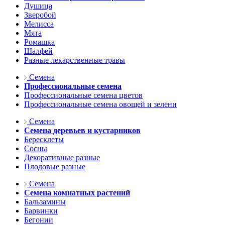
Душица
Зверобой
Мелисса
Мята
Ромашка
Шалфей
Разные лекарственные травы
Семена
Профессиональные семена
Профессиональные семена цветов
Профессиональные семена овощей и зелени
Семена
Семена деревьев и кустарников
Бересклеты
Сосны
Декоративные разные
Плодовые разные
Семена
Семена комнатных растений
Бальзамины
Барвинки
Бегонии