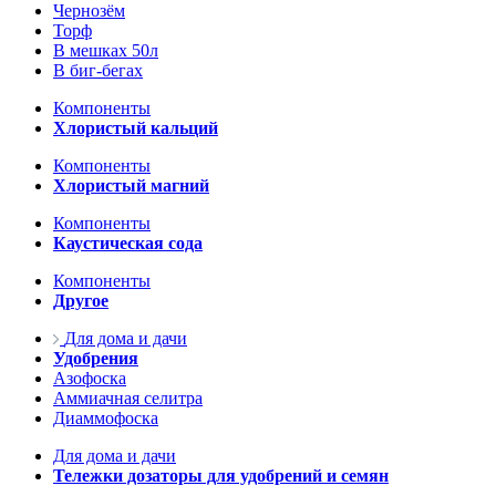
Чернозём
Торф
В мешках 50л
В биг-бегах
Компоненты
Хлористый кальций
Компоненты
Хлористый магний
Компоненты
Каустическая сода
Компоненты
Другое
Для дома и дачи
Удобрения
Азофоска
Аммиачная селитра
Диаммофоска
Для дома и дачи
Тележки дозаторы для удобрений и семян