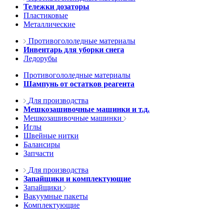
Тележки дозаторы
Пластиковые
Металлические
Противогололедные материалы
Инвентарь для уборки снега
Ледорубы
Противогололедные материалы
Шампунь от остатков реагента
Для производства
Мешкозашивочные машинки и т.д.
Мешкозашивочные машинки
Иглы
Швейные нитки
Балансиры
Запчасти
Для производства
Запайщики и комплектующие
Запайщики
Вакуумные пакеты
Комплектующие