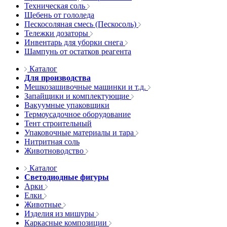
Техническая соль
Щебень от гололеда
Пескосоляная смесь (Пескосоль)
Тележки дозаторы
Инвентарь для уборки снега
Шампунь от остатков реагента
Каталог
Для производства
Мешкозашивочные машинки и т.д.
Запайщики и комплектующие
Вакуумные упаковщики
Термоусадочное оборудование
Тент строительный
Упаковочные материалы и тара
Нитритная соль
Животноводство
Каталог
Светодиодные фигуры
Арки
Елки
Животные
Изделия из мишуры
Каркасные композиции