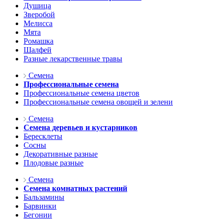
Душица
Зверобой
Мелисса
Мята
Ромашка
Шалфей
Разные лекарственные травы
Семена
Профессиональные семена
Профессиональные семена цветов
Профессиональные семена овощей и зелени
Семена
Семена деревьев и кустарников
Бересклеты
Сосны
Декоративные разные
Плодовые разные
Семена
Семена комнатных растений
Бальзамины
Барвинки
Бегонии