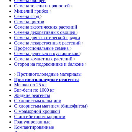
Семена овощей
Семена зелени и пряностей
Мицелий грибов
Семена ягод
Семена цветов
Семена экзотических растений
Семена декоративных овощей
Семена для экзотической грядки
Семена лекарственных растений
Профессиональные семена
Семена деревьев и кустарников
Семена комнатных растений
Огород на подоконнике и балконе
Противогололедные материалы
Противогололедные реагенты
Мешки по 25 кг
Биг-беги по 1000 кг
Жидкие реагенты
С хлористым кальцием
С хлористым магнием (бишофитом)
С мраморной крошкой
С ингибитором коррозии
Гранулированные
Компактированные