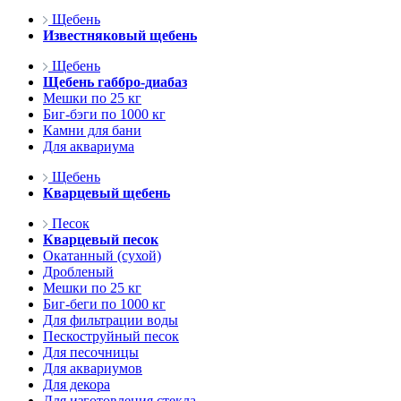
Щебень
Известняковый щебень
Щебень
Щебень габбро-диабаз
Мешки по 25 кг
Биг-бэги по 1000 кг
Камни для бани
Для аквариума
Щебень
Кварцевый щебень
Песок
Кварцевый песок
Окатанный (сухой)
Дробленый
Мешки по 25 кг
Биг-беги по 1000 кг
Для фильтрации воды
Пескоструйный песок
Для песочницы
Для аквариумов
Для декора
Для изготовления стекла