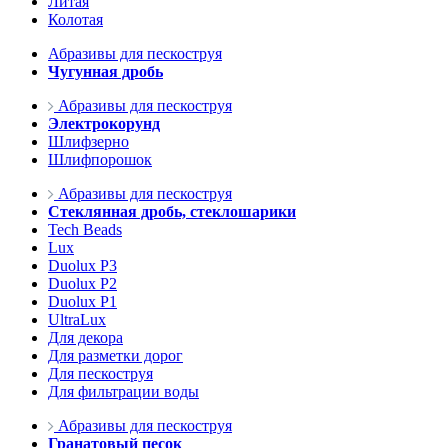
Литая
Колотая
Абразивы для пескоструя
Чугунная дробь
Абразивы для пескоструя
Электрокорунд
Шлифзерно
Шлифпорошок
Абразивы для пескоструя
Стеклянная дробь, стеклошарики
Tech Beads
Lux
Duolux P3
Duolux P2
Duolux P1
UltraLux
Для декора
Для разметки дорог
Для пескоструя
Для фильтрации воды
Абразивы для пескоструя
Гранатовый песок