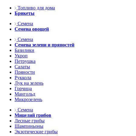
Топливо для дома
Брикеты
Семена
Семена овощей
Семена
Семена зелени и пряностей
Базилики
Укроп
Петрушка
Салаты
Пряности
Руккола
Лук на зелень
Горчица
Мангольд
Микрозелень
Семена
Мицелий грибов
Лесные грибы
Шампиньоны
Экзотические грибы