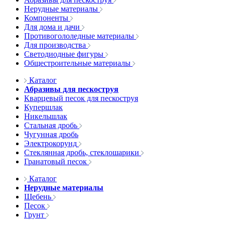
Нерудные материалы
Компоненты
Для дома и дачи
Противогололедные материалы
Для производства
Светодиодные фигуры
Общестроительные материалы
Каталог
Абразивы для пескоструя
Кварцевый песок для пескоструя
Купершлак
Никельшлак
Стальная дробь
Чугунная дробь
Электрокорунд
Стеклянная дробь, стеклошарики
Гранатовый песок
Каталог
Нерудные материалы
Щебень
Песок
Грунт