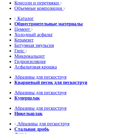
Консоли и перетяжки
Объемные композиции
Каталог
Общестроительные материалы
Цемент
Холодный асфальт
Керамзит
Битумная эмульсия
Гипс
Микрокальцит
Гидроизоляция
Асфальтовая крошка
Абразивы для пескоструя
Кварцевый песок для пескоструя
Абразивы для пескоструя
Купершлак
Абразивы для пескоструя
Никельшлак
Абразивы для пескоструя
Стальная дробь