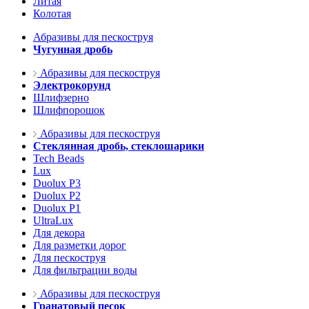
Литая
Колотая
Абразивы для пескоструя
Чугунная дробь
Абразивы для пескоструя
Электрокорунд
Шлифзерно
Шлифпорошок
Абразивы для пескоструя
Стеклянная дробь, стеклошарики
Tech Beads
Lux
Duolux P3
Duolux P2
Duolux P1
UltraLux
Для декора
Для разметки дорог
Для пескоструя
Для фильтрации воды
Абразивы для пескоструя
Гранатовый песок