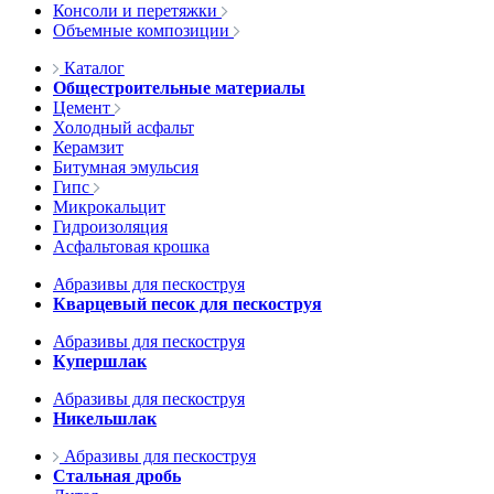
Консоли и перетяжки
Объемные композиции
Каталог
Общестроительные материалы
Цемент
Холодный асфальт
Керамзит
Битумная эмульсия
Гипс
Микрокальцит
Гидроизоляция
Асфальтовая крошка
Абразивы для пескоструя
Кварцевый песок для пескоструя
Абразивы для пескоструя
Купершлак
Абразивы для пескоструя
Никельшлак
Абразивы для пескоструя
Стальная дробь