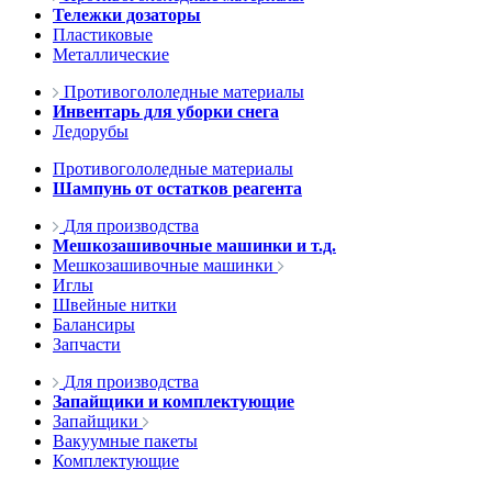
Тележки дозаторы
Пластиковые
Металлические
Противогололедные материалы
Инвентарь для уборки снега
Ледорубы
Противогололедные материалы
Шампунь от остатков реагента
Для производства
Мешкозашивочные машинки и т.д.
Мешкозашивочные машинки
Иглы
Швейные нитки
Балансиры
Запчасти
Для производства
Запайщики и комплектующие
Запайщики
Вакуумные пакеты
Комплектующие