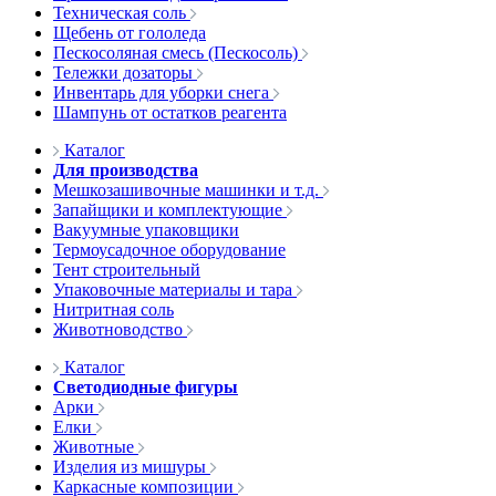
Техническая соль
Щебень от гололеда
Пескосоляная смесь (Пескосоль)
Тележки дозаторы
Инвентарь для уборки снега
Шампунь от остатков реагента
Каталог
Для производства
Мешкозашивочные машинки и т.д.
Запайщики и комплектующие
Вакуумные упаковщики
Термоусадочное оборудование
Тент строительный
Упаковочные материалы и тара
Нитритная соль
Животноводство
Каталог
Светодиодные фигуры
Арки
Елки
Животные
Изделия из мишуры
Каркасные композиции