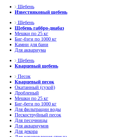
Щебень
Известняковый щебень
Щебень
Щебень габбро-диабаз
Мешки по 25 кг
Биг-бэги по 1000 кг
Камни для бани
Для аквариума
Щебень
Кварцевый щебень
Песок
Кварцевый песок
Окатанный (сухой)
Дробленый
Мешки по 25 кг
Биг-беги по 1000 кг
Для фильтрации воды
Пескоструйный песок
Для песочницы
Для аквариумов
Для декора
Для изготовления стекла