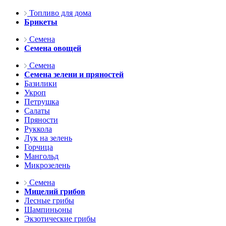
Топливо для дома
Брикеты
Семена
Семена овощей
Семена
Семена зелени и пряностей
Базилики
Укроп
Петрушка
Салаты
Пряности
Руккола
Лук на зелень
Горчица
Мангольд
Микрозелень
Семена
Мицелий грибов
Лесные грибы
Шампиньоны
Экзотические грибы