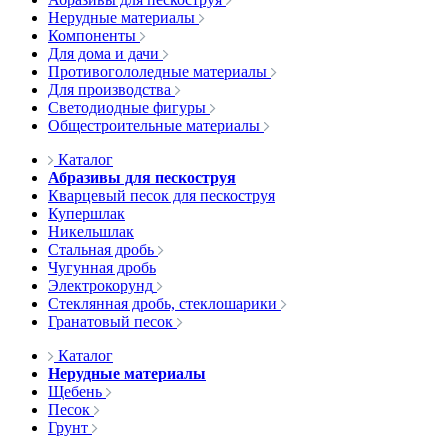
Нерудные материалы
Компоненты
Для дома и дачи
Противогололедные материалы
Для производства
Светодиодные фигуры
Общестроительные материалы
Каталог
Абразивы для пескоструя
Кварцевый песок для пескоструя
Купершлак
Никельшлак
Стальная дробь
Чугунная дробь
Электрокорунд
Стеклянная дробь, стеклошарики
Гранатовый песок
Каталог
Нерудные материалы
Щебень
Песок
Грунт