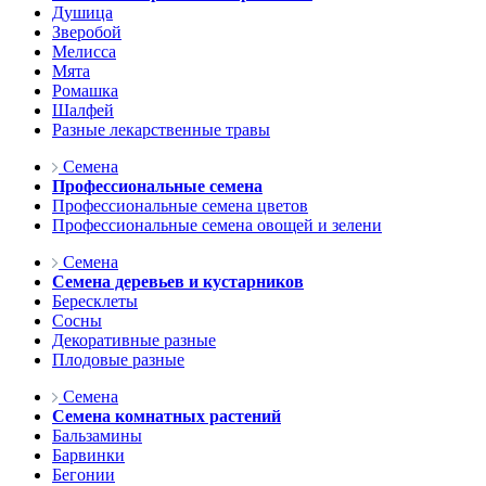
Душица
Зверобой
Мелисса
Мята
Ромашка
Шалфей
Разные лекарственные травы
Семена
Профессиональные семена
Профессиональные семена цветов
Профессиональные семена овощей и зелени
Семена
Семена деревьев и кустарников
Бересклеты
Сосны
Декоративные разные
Плодовые разные
Семена
Семена комнатных растений
Бальзамины
Барвинки
Бегонии