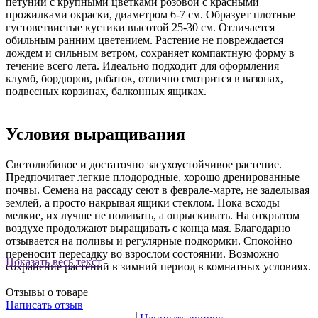
петунии с крупными цветками розовой с красными
прожилками окраски, диаметром 6-7 см. Образует плотные
густоветвистые кустики высотой 25-30 см. Отличается
обильным ранним цветением. Растение не повреждается
дождем и сильным ветром, сохраняет компактную форму в
течение всего лета. Идеально подходит для оформления
клумб, бордюров, рабаток, отлично смотрится в вазонах,
подвесных корзинах, балконных ящиках.
Условия выращивания
Светолюбивое и достаточно засухоустойчивое растение.
Предпочитает легкие плодородные, хорошо дренированные
почвы. Семена на рассаду сеют в феврале-марте, не заделывая
землей, а просто накрывая ящики стеклом. Пока всходы
мелкие, их лучше не поливать, а опрыскивать. На открытом
воздухе продолжают выращивать с конца мая. Благодарно
отзывается на поливы и регулярные подкормки. Спокойно
переносит пересадку во взрослом состоянии. Возможно
Показать весь текст
сохранение растений в зимний период в комнатных условиях.
Отзывы о товаре
Написать отзыв