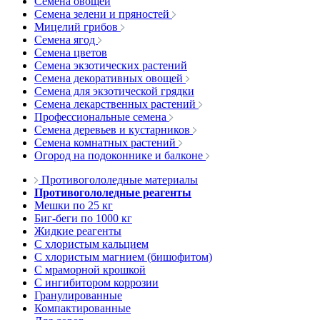
Семена овощей
Семена зелени и пряностей
Мицелий грибов
Семена ягод
Семена цветов
Семена экзотических растений
Семена декоративных овощей
Семена для экзотической грядки
Семена лекарственных растений
Профессиональные семена
Семена деревьев и кустарников
Семена комнатных растений
Огород на подоконнике и балконе
Противогололедные материалы
Противогололедные реагенты
Мешки по 25 кг
Биг-беги по 1000 кг
Жидкие реагенты
С хлористым кальцием
С хлористым магнием (бишофитом)
С мраморной крошкой
С ингибитором коррозии
Гранулированные
Компактированные