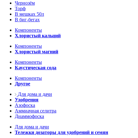
Чернозём
Торф
В мешках 50л
В биг-бегах
Компоненты
Хлористый кальций
Компоненты
Хлористый магний
Компоненты
Каустическая сода
Компоненты
Другое
Для дома и дачи
Удобрения
Азофоска
Аммиачная селитра
Диаммофоска
Для дома и дачи
Тележки дозаторы для удобрений и семян