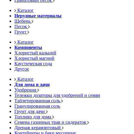
Гранатовый песок
Каталог
Нерудные материалы
Щебень
Песок
Грунт
Каталог
Компоненты
Хлористый кальций
Хлористый магний
Каустическая сода
Другое
Каталог
Для дома и дачи
Удобрения
Тележки дозаторы для удобрений и семян
Таблетированная соль
Гранулированная соль
Грунт для дачи
Топливо для дома
Семена газонных трав и сидератов
Дренаж керамзитовый
Контейнеры и баки мусорные