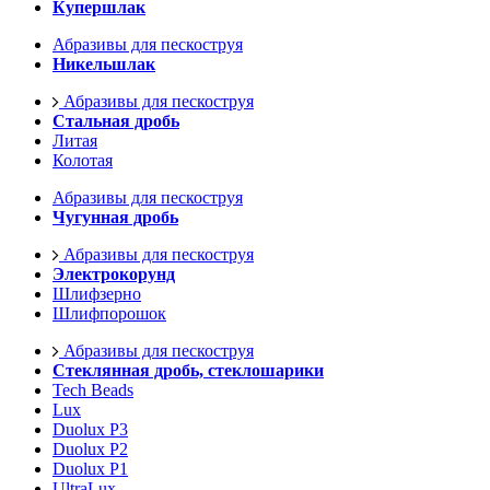
Купершлак
Абразивы для пескоструя
Никельшлак
Абразивы для пескоструя
Стальная дробь
Литая
Колотая
Абразивы для пескоструя
Чугунная дробь
Абразивы для пескоструя
Электрокорунд
Шлифзерно
Шлифпорошок
Абразивы для пескоструя
Стеклянная дробь, стеклошарики
Tech Beads
Lux
Duolux P3
Duolux P2
Duolux P1
UltraLux