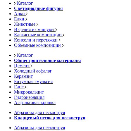
Каталог
Светодиодные фигуры
Арки
Елки
Животные
Изделия из мишуры
Каркасные композиции
Консоли и перетяжки
Объемные композиции
Каталог
Общестроительные материалы
Цемент
Холодный асфальт
Керамзит
Битумная эмульсия
Гипс
Микрокальцит
Гидроизоляция
Асфальтовая крошка
Абразивы для пескоструя
Кварцевый песок для пескоструя
Абразивы для пескоструя