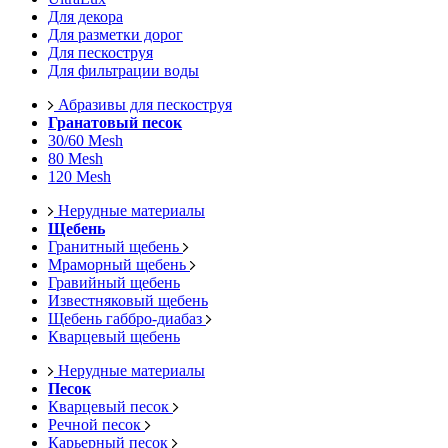
Для декора
Для разметки дорог
Для пескоструя
Для фильтрации воды
Абразивы для пескоструя
Гранатовый песок
30/60 Mesh
80 Mesh
120 Mesh
Нерудные материалы
Щебень
Гранитный щебень
Мраморный щебень
Гравийный щебень
Известняковый щебень
Щебень габбро-диабаз
Кварцевый щебень
Нерудные материалы
Песок
Кварцевый песок
Речной песок
Карьерный песок