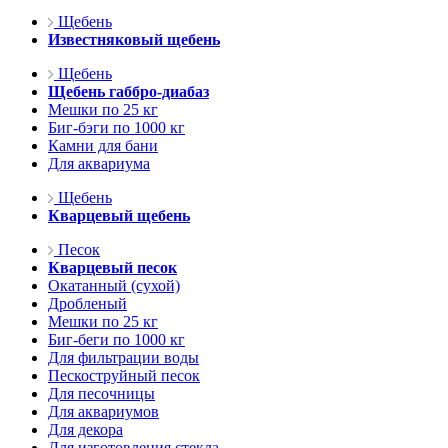
Щебень
Известняковый щебень
Щебень
Щебень габбро-диабаз
Мешки по 25 кг
Биг-бэги по 1000 кг
Камни для бани
Для аквариума
Щебень
Кварцевый щебень
Песок
Кварцевый песок
Окатанный (сухой)
Дробленый
Мешки по 25 кг
Биг-беги по 1000 кг
Для фильтрации воды
Пескоструйный песок
Для песочницы
Для аквариумов
Для декора
Для изготовления стекла