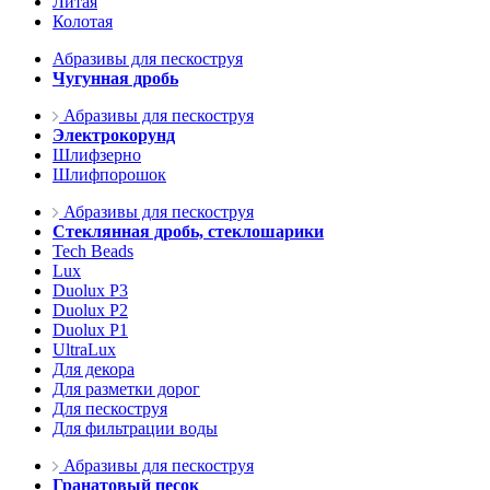
Литая
Колотая
Абразивы для пескоструя
Чугунная дробь
Абразивы для пескоструя
Электрокорунд
Шлифзерно
Шлифпорошок
Абразивы для пескоструя
Стеклянная дробь, стеклошарики
Tech Beads
Lux
Duolux P3
Duolux P2
Duolux P1
UltraLux
Для декора
Для разметки дорог
Для пескоструя
Для фильтрации воды
Абразивы для пескоструя
Гранатовый песок