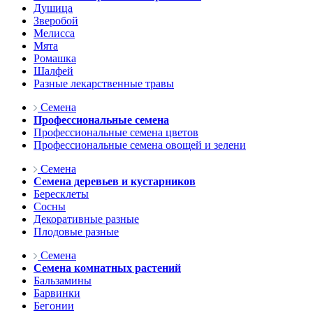
Душица
Зверобой
Мелисса
Мята
Ромашка
Шалфей
Разные лекарственные травы
Семена
Профессиональные семена
Профессиональные семена цветов
Профессиональные семена овощей и зелени
Семена
Семена деревьев и кустарников
Бересклеты
Сосны
Декоративные разные
Плодовые разные
Семена
Семена комнатных растений
Бальзамины
Барвинки
Бегонии