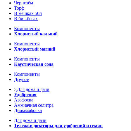
Чернозём
Торф
В мешках 50л
В биг-бегах
Компоненты
Хлористый кальций
Компоненты
Хлористый магний
Компоненты
Каустическая сода
Компоненты
Другое
Для дома и дачи
Удобрения
Азофоска
Аммиачная селитра
Диаммофоска
Для дома и дачи
Тележки дозаторы для удобрений и семян