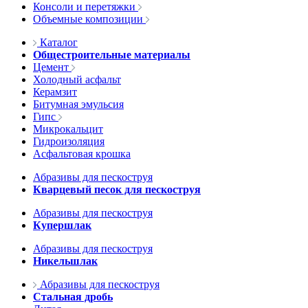
Консоли и перетяжки
Объемные композиции
Каталог
Общестроительные материалы
Цемент
Холодный асфальт
Керамзит
Битумная эмульсия
Гипс
Микрокальцит
Гидроизоляция
Асфальтовая крошка
Абразивы для пескоструя
Кварцевый песок для пескоструя
Абразивы для пескоструя
Купершлак
Абразивы для пескоструя
Никельшлак
Абразивы для пескоструя
Стальная дробь