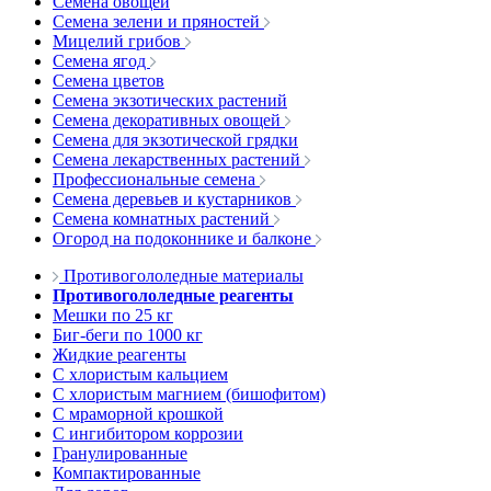
Семена овощей
Семена зелени и пряностей
Мицелий грибов
Семена ягод
Семена цветов
Семена экзотических растений
Семена декоративных овощей
Семена для экзотической грядки
Семена лекарственных растений
Профессиональные семена
Семена деревьев и кустарников
Семена комнатных растений
Огород на подоконнике и балконе
Противогололедные материалы
Противогололедные реагенты
Мешки по 25 кг
Биг-беги по 1000 кг
Жидкие реагенты
С хлористым кальцием
С хлористым магнием (бишофитом)
С мраморной крошкой
С ингибитором коррозии
Гранулированные
Компактированные