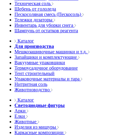
Техническая соль
Щебень от гололеда
Пескосоляная смесь (Пескосоль)
Тележки дозаторы
Инвентарь для уборки снега
Шампунь от остатков реагента
Каталог
Для производства
Мешкозашивочные машинки и т.д.
Запайщики и комплектующие
Вакуумные упаковщики
Термоусадочное оборудование
Тент строительный
Упаковочные материалы и тара
Нитритная соль
Животноводство
Каталог
Светодиодные фигуры
Арки
Елки
Животные
Изделия из мишуры
Каркасные композиции