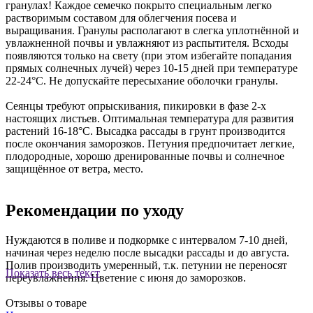
гранулах! Каждое семечко покрыто специальным легко
растворимым составом для облегчения посева и
выращивания. Гранулы располагают в слегка уплотнённой и
увлажненной почвы и увлажняют из распытителя. Всходы
появляются только на свету (при этом избегайте попадания
прямых солнечных лучей) через 10-15 дней при температуре
22-24°С. Не допускайте пересыхание оболочки гранулы.
Сеянцы требуют опрыскивания, пикировки в фазе 2-х
настоящих листьев. Оптимальная температура для развития
растений 16-18°С. Высадка рассады в грунт производится
после окончания заморозков. Петуния предпочитает легкие,
плодородные, хорошо дренированные почвы и солнечное
защищённое от ветра, место.
Рекомендации по уходу
Нуждаются в поливе и подкормке с интервалом 7-10 дней,
начиная через неделю после высадки рассады и до августа.
Полив производить умеренный, т.к. петунии не переносят
Показать весь текст
переувлажнения. Цветение с июня до заморозков.
Отзывы о товаре