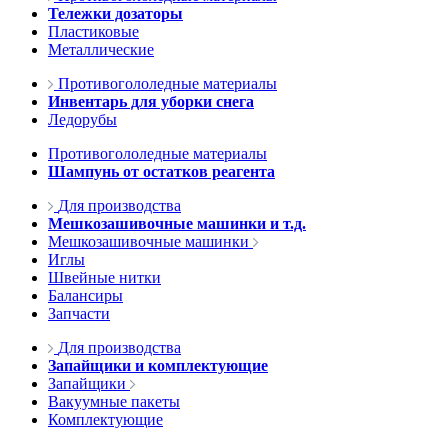
Тележки дозаторы
Пластиковые
Металлические
Противогололедные материалы
Инвентарь для уборки снега
Ледорубы
Противогололедные материалы
Шампунь от остатков реагента
Для производства
Мешкозашивочные машинки и т.д.
Мешкозашивочные машинки
Иглы
Швейные нитки
Балансиры
Запчасти
Для производства
Запайщики и комплектующие
Запайщики
Вакуумные пакеты
Комплектующие