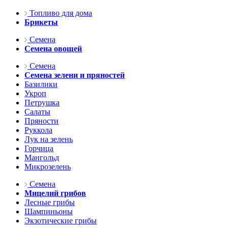
Топливо для дома
Брикеты
Семена
Семена овощей
Семена
Семена зелени и пряностей
Базилики
Укроп
Петрушка
Салаты
Пряности
Руккола
Лук на зелень
Горчица
Мангольд
Микрозелень
Семена
Мицелий грибов
Лесные грибы
Шампиньоны
Экзотические грибы