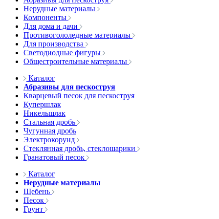
Нерудные материалы
Компоненты
Для дома и дачи
Противогололедные материалы
Для производства
Светодиодные фигуры
Общестроительные материалы
Каталог
Абразивы для пескоструя
Кварцевый песок для пескоструя
Купершлак
Никельшлак
Стальная дробь
Чугунная дробь
Электрокорунд
Стеклянная дробь, стеклошарики
Гранатовый песок
Каталог
Нерудные материалы
Щебень
Песок
Грунт