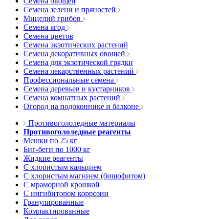
Семена овощей
Семена зелени и пряностей
Мицелий грибов
Семена ягод
Семена цветов
Семена экзотических растений
Семена декоративных овощей
Семена для экзотической грядки
Семена лекарственных растений
Профессиональные семена
Семена деревьев и кустарников
Семена комнатных растений
Огород на подоконнике и балконе
Противогололедные материалы
Противогололедные реагенты
Мешки по 25 кг
Биг-беги по 1000 кг
Жидкие реагенты
С хлористым кальцием
С хлористым магнием (бишофитом)
С мраморной крошкой
С ингибитором коррозии
Гранулированные
Компактированные