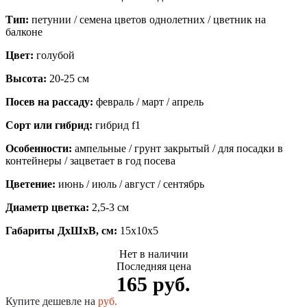
Тип:
петунии / семена цветов однолетних / цветник на
балконе
Цвет:
голубой
Высота:
20-25 см
Посев на рассаду:
февраль / март / апрель
Сорт или гибрид:
гибрид f1
Особенности:
ампельные / грунт закрытый / для посадки в
контейнеры / зацветает в год посева
Цветение:
июнь / июль / август / сентябрь
Диаметр цветка:
2,5-3 см
Габариты ДхШхВ, см:
15x10x5
Нет в наличии
Последняя цена
165 руб.
Купите дешевле на
руб.