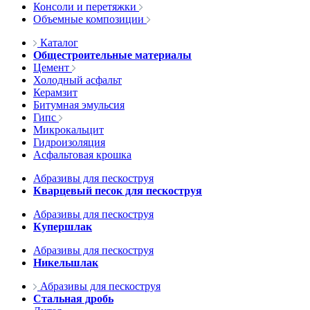
Консоли и перетяжки
Объемные композиции
Каталог
Общестроительные материалы
Цемент
Холодный асфальт
Керамзит
Битумная эмульсия
Гипс
Микрокальцит
Гидроизоляция
Асфальтовая крошка
Абразивы для пескоструя
Кварцевый песок для пескоструя
Абразивы для пескоструя
Купершлак
Абразивы для пескоструя
Никельшлак
Абразивы для пескоструя
Стальная дробь