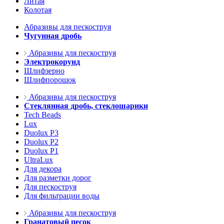
Литая
Колотая
Абразивы для пескоструя
Чугунная дробь
Абразивы для пескоструя
Электрокорунд
Шлифзерно
Шлифпорошок
Абразивы для пескоструя
Стеклянная дробь, стеклошарики
Tech Beads
Lux
Duolux P3
Duolux P2
Duolux P1
UltraLux
Для декора
Для разметки дорог
Для пескоструя
Для фильтрации воды
Абразивы для пескоструя
Гранатовый песок