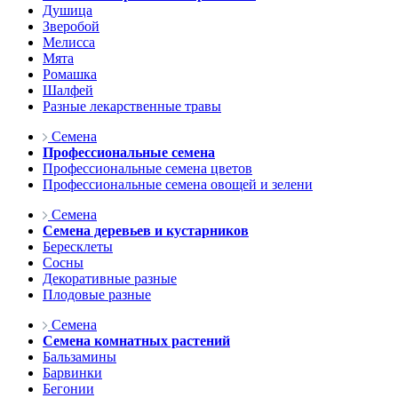
Душица
Зверобой
Мелисса
Мята
Ромашка
Шалфей
Разные лекарственные травы
Семена
Профессиональные семена
Профессиональные семена цветов
Профессиональные семена овощей и зелени
Семена
Семена деревьев и кустарников
Бересклеты
Сосны
Декоративные разные
Плодовые разные
Семена
Семена комнатных растений
Бальзамины
Барвинки
Бегонии