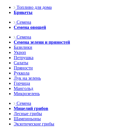
Топливо для дома
Брикеты
Семена
Семена овощей
Семена
Семена зелени и пряностей
Базилики
Укроп
Петрушка
Салаты
Пряности
Руккола
Лук на зелень
Горчица
Мангольд
Микрозелень
Семена
Мицелий грибов
Лесные грибы
Шампиньоны
Экзотические грибы