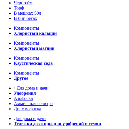
Чернозём
Торф
В мешках 50л
В биг-бегах
Компоненты
Хлористый кальций
Компоненты
Хлористый магний
Компоненты
Каустическая сода
Компоненты
Другое
Для дома и дачи
Удобрения
Азофоска
Аммиачная селитра
Диаммофоска
Для дома и дачи
Тележки дозаторы для удобрений и семян