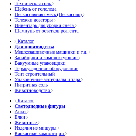
Техническая соль
Щебень от гололеда
Пескосоляная смесь (Пескосоль)
Тележки дозаторы
Инвентарь для уборки снега
Шампунь от остатков реагента
Каталог
Для производства
Мешкозашивочные машинки и т.д.
Запайщики и комплектующие
Вакуумные упаковщики
Термоусадочное оборудование
Тент строительный
Упаковочные материалы и тара
Нитритная соль
Животноводство
Каталог
Светодиодные фигуры
Арки
Елки
Животные
Изделия из мишуры
Каркасные композиции