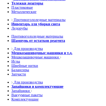
Тележки дозаторы
Пластиковые
Металлические
Противогололедные материалы
Инвентарь для уборки снега
Ледорубы
Противогололедные материалы
Шампунь от остатков реагента
Для производства
Мешкозашивочные машинки и т.д.
Мешкозашивочные машинки
Иглы
Швейные нитки
Балансиры
Запчасти
Для производства
Запайщики и комплектующие
Запайщики
Вакуумные пакеты
Комплектующие