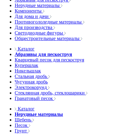
Нерудные материалы
Компоненты
Для дома и дачи
Противогололедные материалы
Для производства
Светодиодные фигуры
Общестроительные материалы
Каталог
Абразивы для пескоструя
Кварцевый песок для пескоструя
Купершлак
Никельшлак
Стальная дробь
Чугунная дробь
Электрокорунд
Стеклянная дробь, стеклошарики
Гранатовый песок
Каталог
Нерудные материалы
Щебень
Песок
Грунт