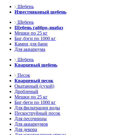
Щебень
Известняковый щебень
Щебень
Щебень габбро-диабаз
Мешки по 25 кг
Биг-бэги по 1000 кг
Камни для бани
Для аквариума
Щебень
Кварцевый щебень
Песок
Кварцевый песок
Окатанный (сухой)
Дробленый
Мешки по 25 кг
Биг-беги по 1000 кг
Для фильтрации воды
Пескоструйный песок
Для песочницы
Для аквариумов
Для декора
Для изготовления стекла