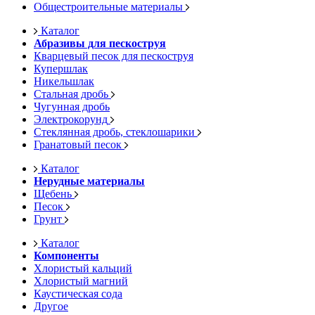
Общестроительные материалы
Каталог
Абразивы для пескоструя
Кварцевый песок для пескоструя
Купершлак
Никельшлак
Стальная дробь
Чугунная дробь
Электрокорунд
Стеклянная дробь, стеклошарики
Гранатовый песок
Каталог
Нерудные материалы
Щебень
Песок
Грунт
Каталог
Компоненты
Хлористый кальций
Хлористый магний
Каустическая сода
Другое