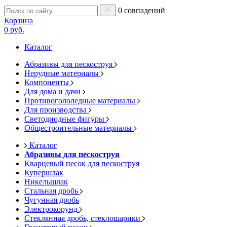
0 совпадений
Корзина
0 руб.
Каталог
Абразивы для пескоструя
Нерудные материалы
Компоненты
Для дома и дачи
Противогололедные материалы
Для производства
Светодиодные фигуры
Общестроительные материалы
Каталог
Абразивы для пескоструя
Кварцевый песок для пескоструя
Купершлак
Никельшлак
Стальная дробь
Чугунная дробь
Электрокорунд
Стеклянная дробь, стеклошарики