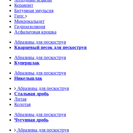
Керамзит
Битумная эмульсия
Гипс
Микрокальцит
Гидроизоляция
Асфальтовая крошка
Абразивы для пескоструя
Кварцевый песок для пескоструя
Абразивы для пескоструя
Купершлак
Абразивы для пескоструя
Никельшлак
Абразивы для пескоструя
Стальная дробь
Литая
Колотая
Абразивы для пескоструя
Чугунная дробь
Абразивы для пескоструя