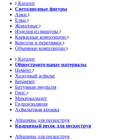
Каталог
Светодиодные фигуры
Арки
Елки
Животные
Изделия из мишуры
Каркасные композиции
Консоли и перетяжки
Объемные композиции
Каталог
Общестроительные материалы
Цемент
Холодный асфальт
Керамзит
Битумная эмульсия
Гипс
Микрокальцит
Гидроизоляция
Асфальтовая крошка
Абразивы для пескоструя
Кварцевый песок для пескоструя
Абразивы для пескоструя