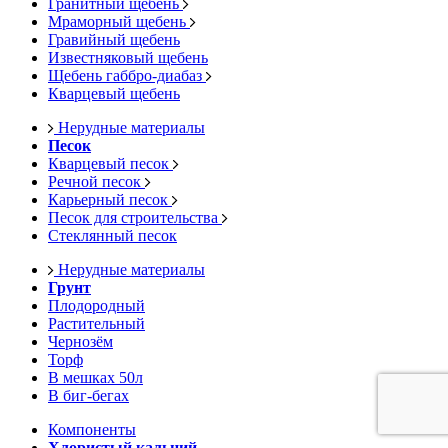
Гранитный щебень
Мраморный щебень
Гравийный щебень
Известняковый щебень
Щебень габбро-диабаз
Кварцевый щебень
Нерудные материалы
Песок
Кварцевый песок
Речной песок
Карьерный песок
Песок для строительства
Стеклянный песок
Нерудные материалы
Грунт
Плодородный
Растительный
Чернозём
Торф
В мешках 50л
В биг-бегах
Компоненты
Хлористый кальций