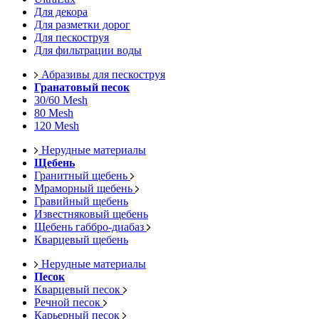
Для декора
Для разметки дорог
Для пескоструя
Для фильтрации воды
Абразивы для пескоструя
Гранатовый песок
30/60 Mesh
80 Mesh
120 Mesh
Нерудные материалы
Щебень
Гранитный щебень
Мраморный щебень
Гравийный щебень
Известняковый щебень
Щебень габбро-диабаз
Кварцевый щебень
Нерудные материалы
Песок
Кварцевый песок
Речной песок
Карьерный песок