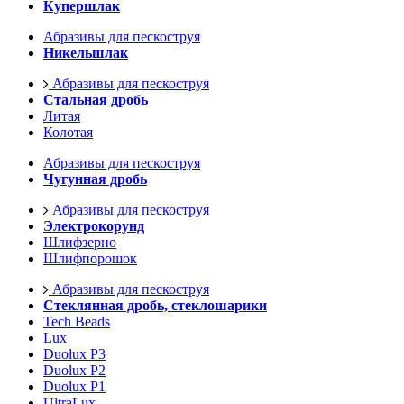
Купершлак
Абразивы для пескоструя
Никельшлак
Абразивы для пескоструя
Стальная дробь
Литая
Колотая
Абразивы для пескоструя
Чугунная дробь
Абразивы для пескоструя
Электрокорунд
Шлифзерно
Шлифпорошок
Абразивы для пескоструя
Стеклянная дробь, стеклошарики
Tech Beads
Lux
Duolux P3
Duolux P2
Duolux P1
UltraLux