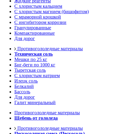
Жидкие реагенты
С хлористым кальцием
С хлористым магнием (бишофитом)
С мраморной крошкой
С ингибитором коррозии
Гранулированные
Компактированные
Для дорог
Противогололедные материалы
Техническая соль
Мешки по 25 кг
Биг-беги по 1000 кг
Тыретская соль
С хлористым натрием
Илецк соль
Белкалий
Бассоль
Для дорог
Галит минеральный
Противогололедные материалы
Щебень от гололеда
Противогололедные материалы
Пескосоляная смесь (Пескосоль)