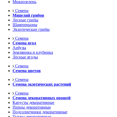
Микрозелень
Семена
Мицелий грибов
Лесные грибы
Шампиньоны
Экзотические грибы
Семена
Семена ягод
Арбузы
Земляника и клубника
Лесные ягоды
Семена
Семена цветов
Семена
Семена экзотических растений
Семена
Семена декоративных овощей
Капусты декоративные
Перцы декоративные
Подсолнечники декоративные
Тыквы декоративные