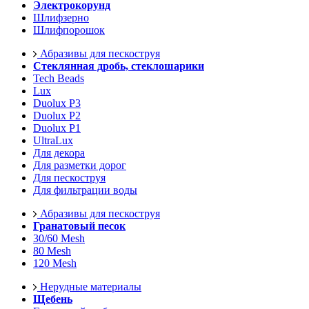
Электрокорунд
Шлифзерно
Шлифпорошок
Абразивы для пескоструя
Стеклянная дробь, стеклошарики
Tech Beads
Lux
Duolux P3
Duolux P2
Duolux P1
UltraLux
Для декора
Для разметки дорог
Для пескоструя
Для фильтрации воды
Абразивы для пескоструя
Гранатовый песок
30/60 Mesh
80 Mesh
120 Mesh
Нерудные материалы
Щебень