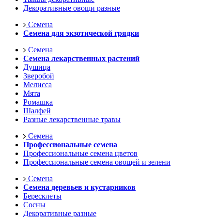
Декоративные овощи разные
Семена
Семена для экзотической грядки
Семена
Семена лекарственных растений
Душица
Зверобой
Мелисса
Мята
Ромашка
Шалфей
Разные лекарственные травы
Семена
Профессиональные семена
Профессиональные семена цветов
Профессиональные семена овощей и зелени
Семена
Семена деревьев и кустарников
Бересклеты
Сосны
Декоративные разные