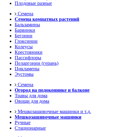
Плодовые разные
Семена
Семена комнатных растений
Бальзамины
Барвинки
Бегонии
Глоксинии
Колеусы
Крестовники
Пассифлоры
Пеларгонии (герань)
Цикламены
Эустомы
Семена
Огород на подоконнике и балконе
Травы для дома
Овощи для дома
Мешкозашивочные машинки и т.д.
Мешкозашивочные машинки
Ручные
Стационарные