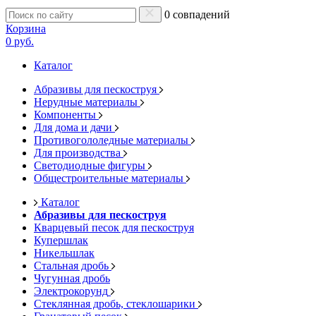
0 совпадений
Корзина
0 руб.
Каталог
Абразивы для пескоструя
Нерудные материалы
Компоненты
Для дома и дачи
Противогололедные материалы
Для производства
Светодиодные фигуры
Общестроительные материалы
Каталог
Абразивы для пескоструя
Кварцевый песок для пескоструя
Купершлак
Никельшлак
Стальная дробь
Чугунная дробь
Электрокорунд
Стеклянная дробь, стеклошарики