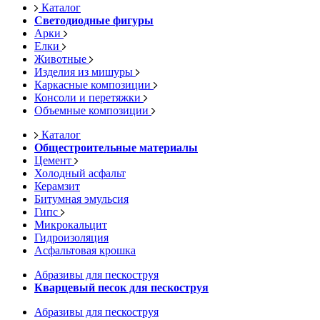
Каталог
Светодиодные фигуры
Арки
Елки
Животные
Изделия из мишуры
Каркасные композиции
Консоли и перетяжки
Объемные композиции
Каталог
Общестроительные материалы
Цемент
Холодный асфальт
Керамзит
Битумная эмульсия
Гипс
Микрокальцит
Гидроизоляция
Асфальтовая крошка
Абразивы для пескоструя
Кварцевый песок для пескоструя
Абразивы для пескоструя