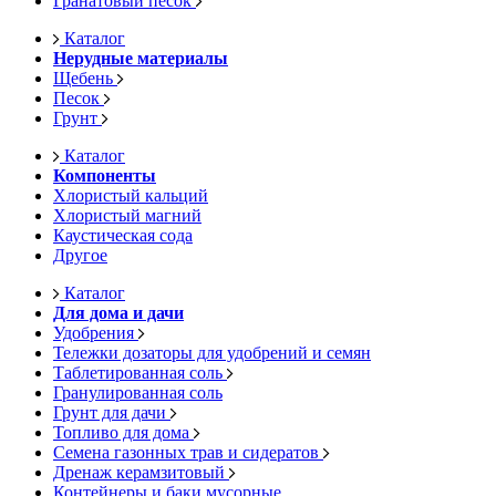
Гранатовый песок
Каталог
Нерудные материалы
Щебень
Песок
Грунт
Каталог
Компоненты
Хлористый кальций
Хлористый магний
Каустическая сода
Другое
Каталог
Для дома и дачи
Удобрения
Тележки дозаторы для удобрений и семян
Таблетированная соль
Гранулированная соль
Грунт для дачи
Топливо для дома
Семена газонных трав и сидератов
Дренаж керамзитовый
Контейнеры и баки мусорные