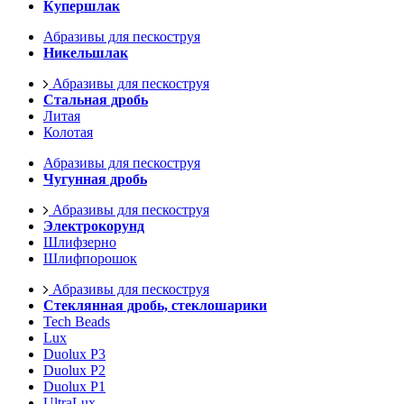
Купершлак
Абразивы для пескоструя
Никельшлак
Абразивы для пескоструя
Стальная дробь
Литая
Колотая
Абразивы для пескоструя
Чугунная дробь
Абразивы для пескоструя
Электрокорунд
Шлифзерно
Шлифпорошок
Абразивы для пескоструя
Стеклянная дробь, стеклошарики
Tech Beads
Lux
Duolux P3
Duolux P2
Duolux P1
UltraLux