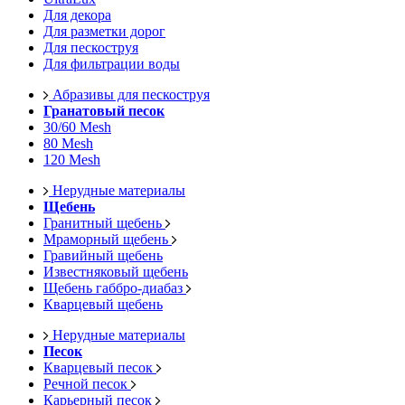
Для декора
Для разметки дорог
Для пескоструя
Для фильтрации воды
Абразивы для пескоструя
Гранатовый песок
30/60 Mesh
80 Mesh
120 Mesh
Нерудные материалы
Щебень
Гранитный щебень
Мраморный щебень
Гравийный щебень
Известняковый щебень
Щебень габбро-диабаз
Кварцевый щебень
Нерудные материалы
Песок
Кварцевый песок
Речной песок
Карьерный песок