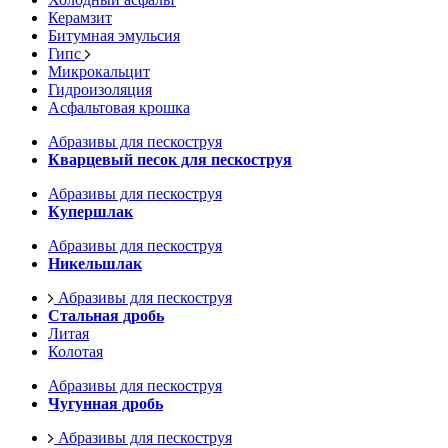
Керамзит
Битумная эмульсия
Гипс
Микрокальцит
Гидроизоляция
Асфальтовая крошка
Абразивы для пескоструя
Кварцевый песок для пескоструя
Абразивы для пескоструя
Купершлак
Абразивы для пескоструя
Никельшлак
Абразивы для пескоструя
Стальная дробь
Литая
Колотая
Абразивы для пескоструя
Чугунная дробь
Абразивы для пескоструя