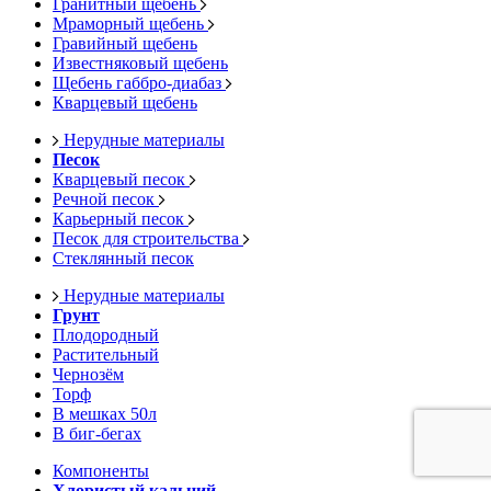
Гранитный щебень
Мраморный щебень
Гравийный щебень
Известняковый щебень
Щебень габбро-диабаз
Кварцевый щебень
Нерудные материалы
Песок
Кварцевый песок
Речной песок
Карьерный песок
Песок для строительства
Стеклянный песок
Нерудные материалы
Грунт
Плодородный
Растительный
Чернозём
Торф
В мешках 50л
В биг-бегах
Компоненты
Хлористый кальций