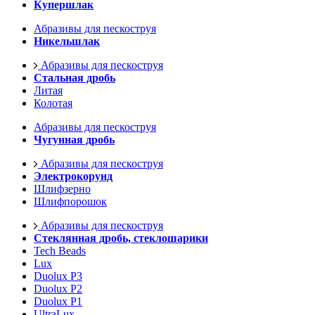
Купершлак
Абразивы для пескоструя
Никельшлак
Абразивы для пескоструя
Стальная дробь
Литая
Колотая
Абразивы для пескоструя
Чугунная дробь
Абразивы для пескоструя
Электрокорунд
Шлифзерно
Шлифпорошок
Абразивы для пескоструя
Стеклянная дробь, стеклошарики
Tech Beads
Lux
Duolux P3
Duolux P2
Duolux P1
UltraLux