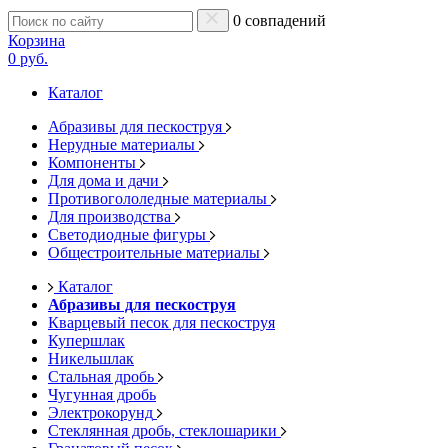
0 совпадений
Корзина
0 руб.
Каталог
Абразивы для пескоструя
Нерудные материалы
Компоненты
Для дома и дачи
Противогололедные материалы
Для производства
Светодиодные фигуры
Общестроительные материалы
Каталог
Абразивы для пескоструя
Кварцевый песок для пескоструя
Купершлак
Никельшлак
Стальная дробь
Чугунная дробь
Электрокорунд
Стеклянная дробь, стеклошарики