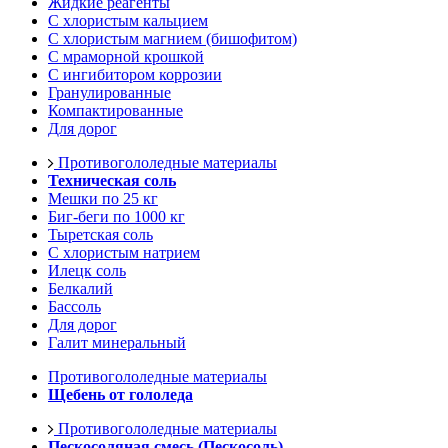
Жидкие реагенты
С хлористым кальцием
С хлористым магнием (бишофитом)
С мраморной крошкой
С ингибитором коррозии
Гранулированные
Компактированные
Для дорог
Противогололедные материалы
Техническая соль
Мешки по 25 кг
Биг-беги по 1000 кг
Тыретская соль
С хлористым натрием
Илецк соль
Белкалий
Бассоль
Для дорог
Галит минеральный
Противогололедные материалы
Щебень от гололеда
Противогололедные материалы
Пескосоляная смесь (Пескосоль)