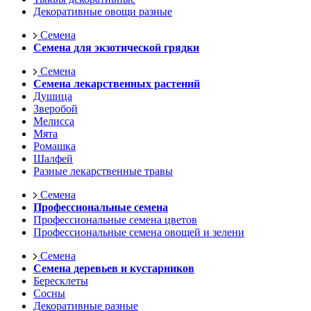
Декоративные овощи разные
Семена
Семена для экзотической грядки
Семена
Семена лекарственных растений
Душица
Зверобой
Мелисса
Мята
Ромашка
Шалфей
Разные лекарственные травы
Семена
Профессиональные семена
Профессиональные семена цветов
Профессиональные семена овощей и зелени
Семена
Семена деревьев и кустарников
Бересклеты
Сосны
Декоративные разные