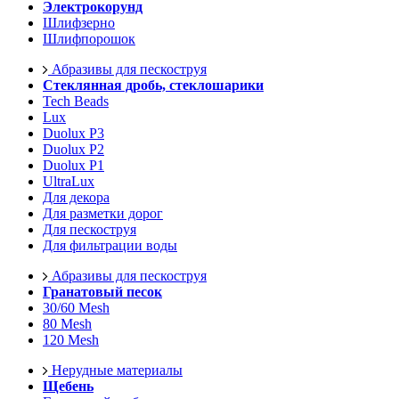
Электрокорунд
Шлифзерно
Шлифпорошок
Абразивы для пескоструя
Стеклянная дробь, стеклошарики
Tech Beads
Lux
Duolux P3
Duolux P2
Duolux P1
UltraLux
Для декора
Для разметки дорог
Для пескоструя
Для фильтрации воды
Абразивы для пескоструя
Гранатовый песок
30/60 Mesh
80 Mesh
120 Mesh
Нерудные материалы
Щебень