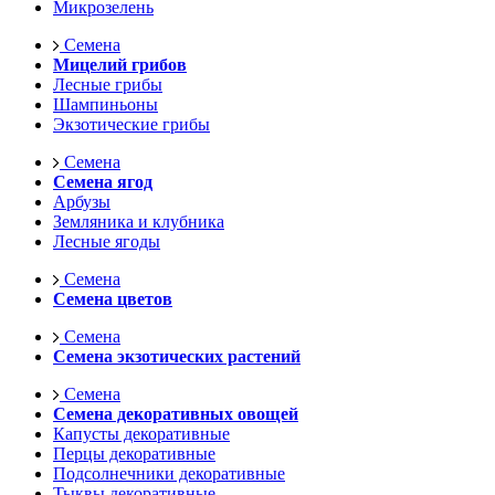
Микрозелень
Семена
Мицелий грибов
Лесные грибы
Шампиньоны
Экзотические грибы
Семена
Семена ягод
Арбузы
Земляника и клубника
Лесные ягоды
Семена
Семена цветов
Семена
Семена экзотических растений
Семена
Семена декоративных овощей
Капусты декоративные
Перцы декоративные
Подсолнечники декоративные
Тыквы декоративные