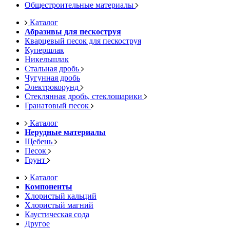
Общестроительные материалы
Каталог
Абразивы для пескоструя
Кварцевый песок для пескоструя
Купершлак
Никельшлак
Стальная дробь
Чугунная дробь
Электрокорунд
Стеклянная дробь, стеклошарики
Гранатовый песок
Каталог
Нерудные материалы
Щебень
Песок
Грунт
Каталог
Компоненты
Хлористый кальций
Хлористый магний
Каустическая сода
Другое