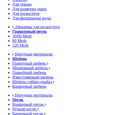
Для декора
Для разметки дорог
Для пескоструя
Для фильтрации воды
Абразивы для пескоструя
Гранатовый песок
30/60 Mesh
80 Mesh
120 Mesh
Нерудные материалы
Щебень
Гранитный щебень
Мраморный щебень
Гравийный щебень
Известняковый щебень
Щебень габбро-диабаз
Кварцевый щебень
Нерудные материалы
Песок
Кварцевый песок
Речной песок
Карьерный песок