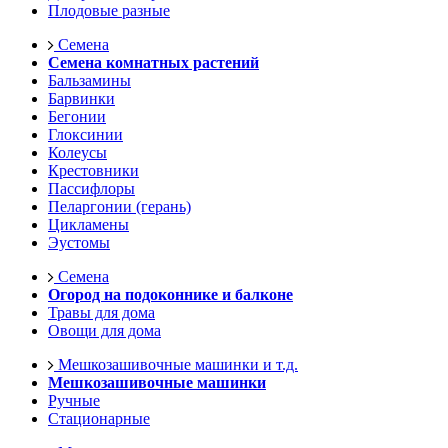
Плодовые разные
Семена
Семена комнатных растений
Бальзамины
Барвинки
Бегонии
Глоксинии
Колеусы
Крестовники
Пассифлоры
Пеларгонии (герань)
Цикламены
Эустомы
Семена
Огород на подоконнике и балконе
Травы для дома
Овощи для дома
Мешкозашивочные машинки и т.д.
Мешкозашивочные машинки
Ручные
Стационарные