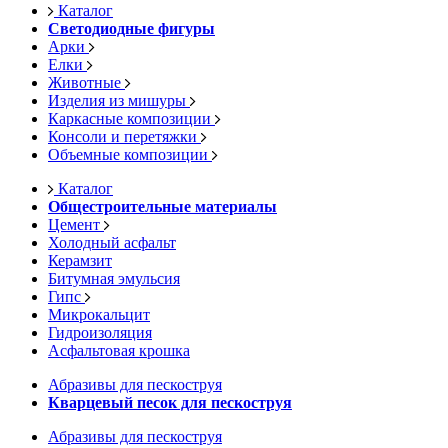
Каталог
Светодиодные фигуры
Арки
Елки
Животные
Изделия из мишуры
Каркасные композиции
Консоли и перетяжки
Объемные композиции
Каталог
Общестроительные материалы
Цемент
Холодный асфальт
Керамзит
Битумная эмульсия
Гипс
Микрокальцит
Гидроизоляция
Асфальтовая крошка
Абразивы для пескоструя
Кварцевый песок для пескоструя
Абразивы для пескоструя