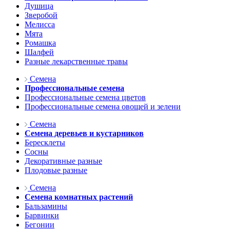
Душица
Зверобой
Мелисса
Мята
Ромашка
Шалфей
Разные лекарственные травы
Семена
Профессиональные семена
Профессиональные семена цветов
Профессиональные семена овощей и зелени
Семена
Семена деревьев и кустарников
Бересклеты
Сосны
Декоративные разные
Плодовые разные
Семена
Семена комнатных растений
Бальзамины
Барвинки
Бегонии