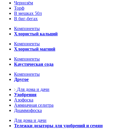
Чернозём
Торф
В мешках 50л
В биг-бегах
Компоненты
Хлористый кальций
Компоненты
Хлористый магний
Компоненты
Каустическая сода
Компоненты
Другое
Для дома и дачи
Удобрения
Азофоска
Аммиачная селитра
Диаммофоска
Для дома и дачи
Тележки дозаторы для удобрений и семян