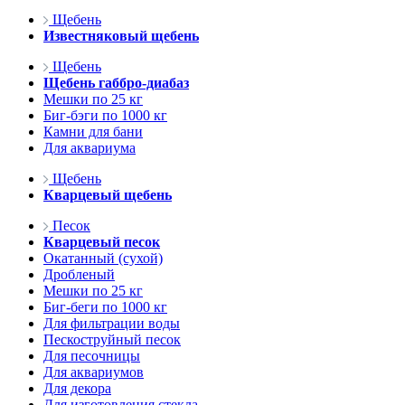
Щебень
Известняковый щебень
Щебень
Щебень габбро-диабаз
Мешки по 25 кг
Биг-бэги по 1000 кг
Камни для бани
Для аквариума
Щебень
Кварцевый щебень
Песок
Кварцевый песок
Окатанный (сухой)
Дробленый
Мешки по 25 кг
Биг-беги по 1000 кг
Для фильтрации воды
Пескоструйный песок
Для песочницы
Для аквариумов
Для декора
Для изготовления стекла