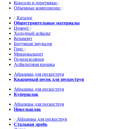
Консоли и перетяжки
Объемные композиции
Каталог
Общестроительные материалы
Цемент
Холодный асфальт
Керамзит
Битумная эмульсия
Гипс
Микрокальцит
Гидроизоляция
Асфальтовая крошка
Абразивы для пескоструя
Кварцевый песок для пескоструя
Абразивы для пескоструя
Купершлак
Абразивы для пескоструя
Никельшлак
Абразивы для пескоструя
Стальная дробь