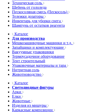
Техническая соль
Щебень от гололеда
Пескосоляная смесь (Пескосоль)
Тележки дозаторы
Инвентарь для уборки снега
Шампунь от остатков реагента
Каталог
Для производства
Мешкозашивочные машинки и т.д.
Запайщики и комплектующие
Вакуумные упаковщики
Термоусадочное оборудование
Тент строительный
Упаковочные материалы и тара
Нитритная соль
Животноводство
Каталог
Светодиодные фигуры
Арки
Елки
Животные
Изделия из мишуры
Каркасные композиции