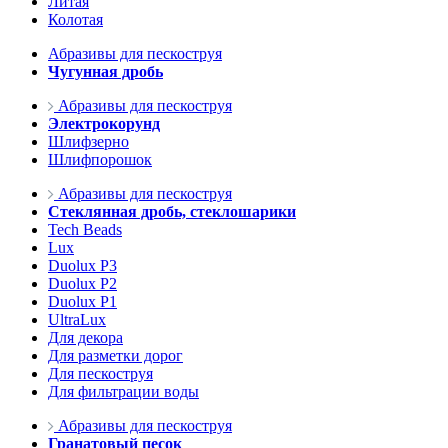
Литая
Колотая
Абразивы для пескоструя
Чугунная дробь
Абразивы для пескоструя
Электрокорунд
Шлифзерно
Шлифпорошок
Абразивы для пескоструя
Стеклянная дробь, стеклошарики
Tech Beads
Lux
Duolux P3
Duolux P2
Duolux P1
UltraLux
Для декора
Для разметки дорог
Для пескоструя
Для фильтрации воды
Абразивы для пескоструя
Гранатовый песок