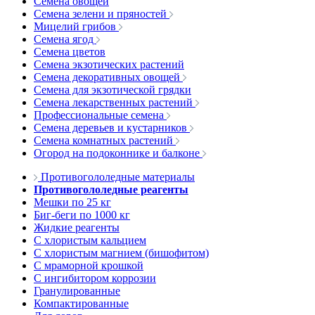
Семена овощей
Семена зелени и пряностей
Мицелий грибов
Семена ягод
Семена цветов
Семена экзотических растений
Семена декоративных овощей
Семена для экзотической грядки
Семена лекарственных растений
Профессиональные семена
Семена деревьев и кустарников
Семена комнатных растений
Огород на подоконнике и балконе
Противогололедные материалы
Противогололедные реагенты
Мешки по 25 кг
Биг-беги по 1000 кг
Жидкие реагенты
С хлористым кальцием
С хлористым магнием (бишофитом)
С мраморной крошкой
С ингибитором коррозии
Гранулированные
Компактированные