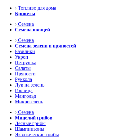
Топливо для дома
Брикеты
Семена
Семена овощей
Семена
Семена зелени и пряностей
Базилики
Укроп
Петрушка
Салаты
Пряности
Руккола
Лук на зелень
Горчица
Мангольд
Микрозелень
Семена
Мицелий грибов
Лесные грибы
Шампиньоны
Экзотические грибы