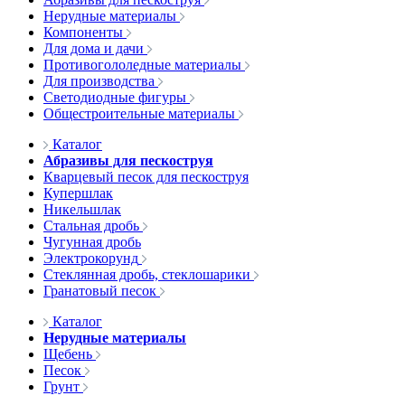
Нерудные материалы
Компоненты
Для дома и дачи
Противогололедные материалы
Для производства
Светодиодные фигуры
Общестроительные материалы
Каталог
Абразивы для пескоструя
Кварцевый песок для пескоструя
Купершлак
Никельшлак
Стальная дробь
Чугунная дробь
Электрокорунд
Стеклянная дробь, стеклошарики
Гранатовый песок
Каталог
Нерудные материалы
Щебень
Песок
Грунт