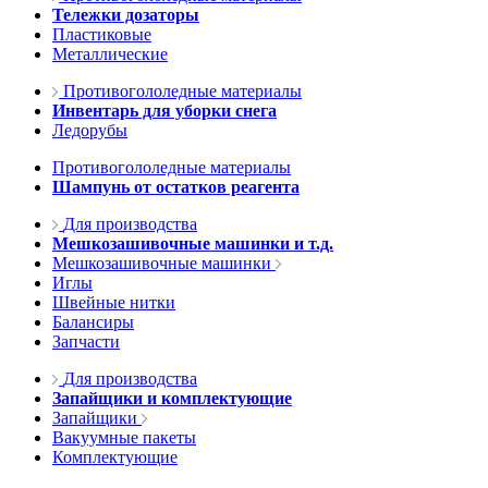
Тележки дозаторы
Пластиковые
Металлические
Противогололедные материалы
Инвентарь для уборки снега
Ледорубы
Противогололедные материалы
Шампунь от остатков реагента
Для производства
Мешкозашивочные машинки и т.д.
Мешкозашивочные машинки
Иглы
Швейные нитки
Балансиры
Запчасти
Для производства
Запайщики и комплектующие
Запайщики
Вакуумные пакеты
Комплектующие