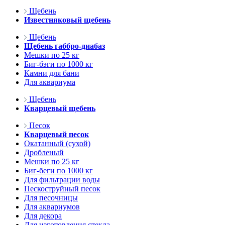
Щебень
Известняковый щебень
Щебень
Щебень габбро-диабаз
Мешки по 25 кг
Биг-бэги по 1000 кг
Камни для бани
Для аквариума
Щебень
Кварцевый щебень
Песок
Кварцевый песок
Окатанный (сухой)
Дробленый
Мешки по 25 кг
Биг-беги по 1000 кг
Для фильтрации воды
Пескоструйный песок
Для песочницы
Для аквариумов
Для декора
Для изготовления стекла