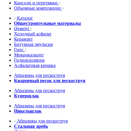
Консоли и перетяжки
Объемные композиции
Каталог
Общестроительные материалы
Цемент
Холодный асфальт
Керамзит
Битумная эмульсия
Гипс
Микрокальцит
Гидроизоляция
Асфальтовая крошка
Абразивы для пескоструя
Кварцевый песок для пескоструя
Абразивы для пескоструя
Купершлак
Абразивы для пескоструя
Никельшлак
Абразивы для пескоструя
Стальная дробь