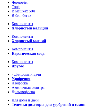
Чернозём
Торф
В мешках 50л
В биг-бегах
Компоненты
Хлористый кальций
Компоненты
Хлористый магний
Компоненты
Каустическая сода
Компоненты
Другое
Для дома и дачи
Удобрения
Азофоска
Аммиачная селитра
Диаммофоска
Для дома и дачи
Тележки дозаторы для удобрений и семян