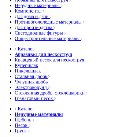
Нерудные материалы
Компоненты
Для дома и дачи
Противогололедные материалы
Для производства
Светодиодные фигуры
Общестроительные материалы
Каталог
Абразивы для пескоструя
Кварцевый песок для пескоструя
Купершлак
Никельшлак
Стальная дробь
Чугунная дробь
Электрокорунд
Стеклянная дробь, стеклошарики
Гранатовый песок
Каталог
Нерудные материалы
Щебень
Песок
Грунт