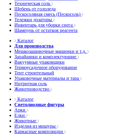
Техническая соль
Щебень от гололеда
Пескосоляная смесь (Пескосоль)
Тележки дозаторы
Инвентарь для уборки снега
Шампунь от остатков реагента
Каталог
Для производства
Мешкозашивочные машинки и т.д.
Запайщики и комплектующие
Вакуумные упаковщики
Термоусадочное оборудование
Тент строительный
Упаковочные материалы и тара
Нитритная соль
Животноводство
Каталог
Светодиодные фигуры
Арки
Елки
Животные
Изделия из мишуры
Каркасные композиции