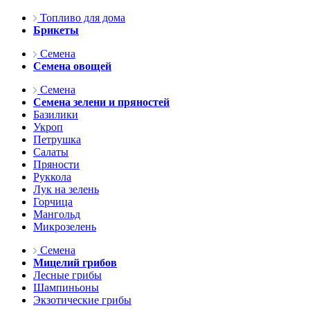
Топливо для дома
Брикеты
Семена
Семена овощей
Семена
Семена зелени и пряностей
Базилики
Укроп
Петрушка
Салаты
Пряности
Руккола
Лук на зелень
Горчица
Мангольд
Микрозелень
Семена
Мицелий грибов
Лесные грибы
Шампиньоны
Экзотические грибы