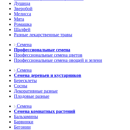
Душица
Зверобой
Мелисса
Мята
Ромашка
Шалфей
Разные лекарственные травы
Семена
Профессиональные семена
Профессиональные семена цветов
Профессиональные семена овощей и зелени
Семена
Семена деревьев и кустарников
Бересклеты
Сосны
Декоративные разные
Плодовые разные
Семена
Семена комнатных растений
Бальзамины
Барвинки
Бегонии