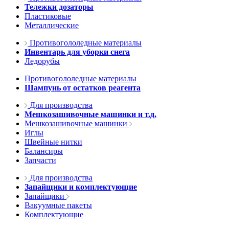
Тележки дозаторы
Пластиковые
Металлические
Противогололедные материалы
Инвентарь для уборки снега
Ледорубы
Противогололедные материалы
Шампунь от остатков реагента
Для производства
Мешкозашивочные машинки и т.д.
Мешкозашивочные машинки
Иглы
Швейные нитки
Балансиры
Запчасти
Для производства
Запайщики и комплектующие
Запайщики
Вакуумные пакеты
Комплектующие