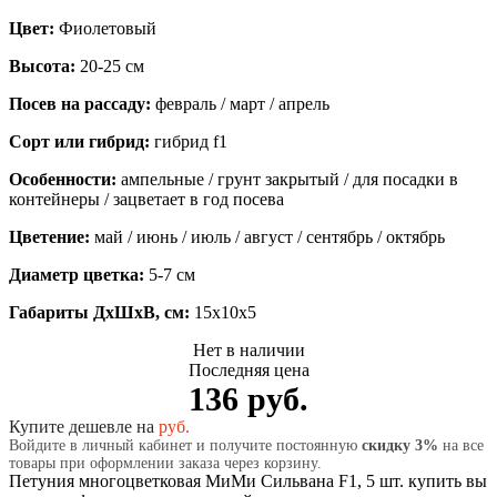
Цвет:
Фиолетовый
Высота:
20-25 см
Посев на рассаду:
февраль / март / апрель
Сорт или гибрид:
гибрид f1
Особенности:
ампельные / грунт закрытый / для посадки в
контейнеры / зацветает в год посева
Цветение:
май / июнь / июль / август / сентябрь / октябрь
Диаметр цветка:
5-7 см
Габариты ДхШхВ, см:
15x10x5
Нет в наличии
Последняя цена
136 руб.
Купите дешевле на
руб.
Войдите в личный кабинет и получите постоянную
скидку 3%
на все
товары при оформлении заказа через корзину.
Петуния многоцветковая МиМи Сильвана F1, 5 шт. купить вы