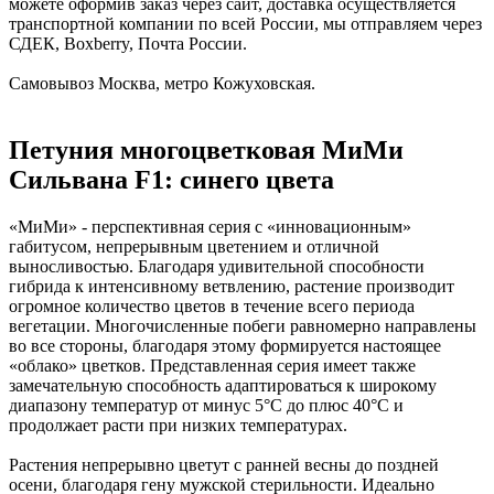
можете оформив заказ через сайт, доставка осуществляется
транспортной компании по всей России, мы отправляем через
СДЕК, Boxberry, Почта России.
Самовывоз Москва, метро Кожуховская.
Петуния многоцветковая МиМи
Сильвана F1: синего цвета
«МиМи» - перспективная серия с «инновационным»
габитусом, непрерывным цветением и отличной
выносливостью. Благодаря удивительной способности
гибрида к интенсивному ветвлению, растение производит
огромное количество цветов в течение всего периода
вегетации. Многочисленные побеги равномерно направлены
во все стороны, благодаря этому формируется настоящее
«облако» цветков. Представленная серия имеет также
замечательную способность адаптироваться к широкому
диапазону температур от минус 5°С до плюс 40°С и
продолжает расти при низких температурах.
Растения непрерывно цветут с ранней весны до поздней
осени, благодаря гену мужской стерильности. Идеально