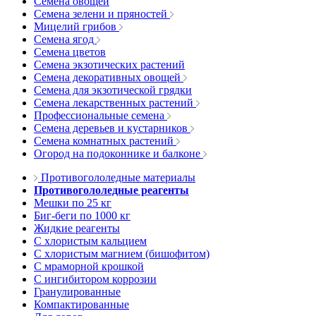
Семена овощей
Семена зелени и пряностей
Мицелий грибов
Семена ягод
Семена цветов
Семена экзотических растений
Семена декоративных овощей
Семена для экзотической грядки
Семена лекарственных растений
Профессиональные семена
Семена деревьев и кустарников
Семена комнатных растений
Огород на подоконнике и балконе
Противогололедные материалы
Противогололедные реагенты
Мешки по 25 кг
Биг-беги по 1000 кг
Жидкие реагенты
С хлористым кальцием
С хлористым магнием (бишофитом)
С мраморной крошкой
С ингибитором коррозии
Гранулированные
Компактированные