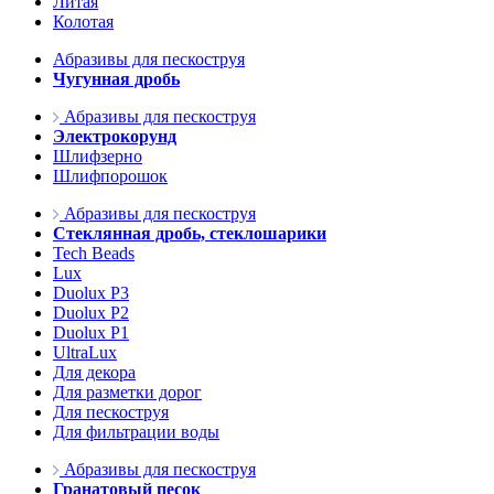
Литая
Колотая
Абразивы для пескоструя
Чугунная дробь
Абразивы для пескоструя
Электрокорунд
Шлифзерно
Шлифпорошок
Абразивы для пескоструя
Стеклянная дробь, стеклошарики
Tech Beads
Lux
Duolux P3
Duolux P2
Duolux P1
UltraLux
Для декора
Для разметки дорог
Для пескоструя
Для фильтрации воды
Абразивы для пескоструя
Гранатовый песок