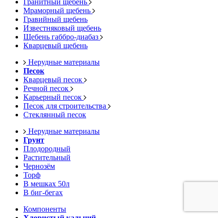
Гранитный щебень
Мраморный щебень
Гравийный щебень
Известняковый щебень
Щебень габбро-диабаз
Кварцевый щебень
Нерудные материалы
Песок
Кварцевый песок
Речной песок
Карьерный песок
Песок для строительства
Стеклянный песок
Нерудные материалы
Грунт
Плодородный
Растительный
Чернозём
Торф
В мешках 50л
В биг-бегах
Компоненты
Хлористый кальций