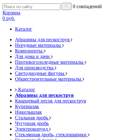
0 совпадений
Корзина
0 руб.
Каталог
Абразивы для пескоструя
Нерудные материалы
Компоненты
Для дома и дачи
Противогололедные материалы
Для производства
Светодиодные фигуры
Общестроительные материалы
Каталог
Абразивы для пескоструя
Кварцевый песок для пескоструя
Купершлак
Никельшлак
Стальная дробь
Чугунная дробь
Электрокорунд
Стеклянная дробь, стеклошарики