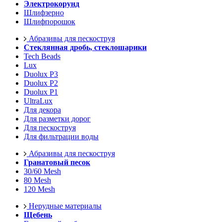
Электрокорунд
Шлифзерно
Шлифпорошок
Абразивы для пескоструя
Стеклянная дробь, стеклошарики
Tech Beads
Lux
Duolux P3
Duolux P2
Duolux P1
UltraLux
Для декора
Для разметки дорог
Для пескоструя
Для фильтрации воды
Абразивы для пескоструя
Гранатовый песок
30/60 Mesh
80 Mesh
120 Mesh
Нерудные материалы
Щебень