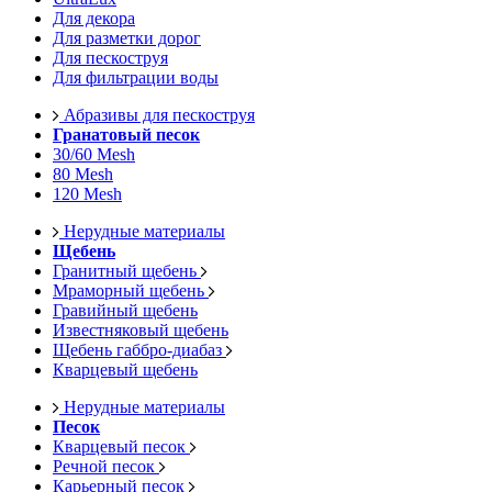
Для декора
Для разметки дорог
Для пескоструя
Для фильтрации воды
Абразивы для пескоструя
Гранатовый песок
30/60 Mesh
80 Mesh
120 Mesh
Нерудные материалы
Щебень
Гранитный щебень
Мраморный щебень
Гравийный щебень
Известняковый щебень
Щебень габбро-диабаз
Кварцевый щебень
Нерудные материалы
Песок
Кварцевый песок
Речной песок
Карьерный песок