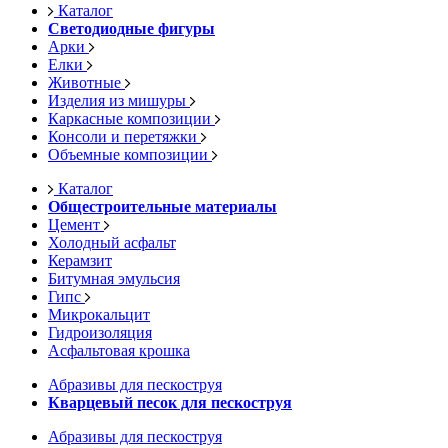
Каталог
Светодиодные фигуры
Арки
Елки
Животные
Изделия из мишуры
Каркасные композиции
Консоли и перетяжки
Объемные композиции
Каталог
Общестроительные материалы
Цемент
Холодный асфальт
Керамзит
Битумная эмульсия
Гипс
Микрокальцит
Гидроизоляция
Асфальтовая крошка
Абразивы для пескоструя
Кварцевый песок для пескоструя
Абразивы для пескоструя