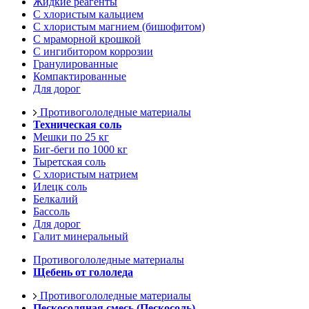
Жидкие реагенты
С хлористым кальцием
С хлористым магнием (бишофитом)
С мраморной крошкой
С ингибитором коррозии
Гранулированные
Компактированные
Для дорог
Противогололедные материалы
Техническая соль
Мешки по 25 кг
Биг-беги по 1000 кг
Тыретская соль
С хлористым натрием
Илецк соль
Белкалий
Бассоль
Для дорог
Галит минеральный
Противогололедные материалы
Щебень от гололеда
Противогололедные материалы
Пескосоляная смесь (Пескосоль)