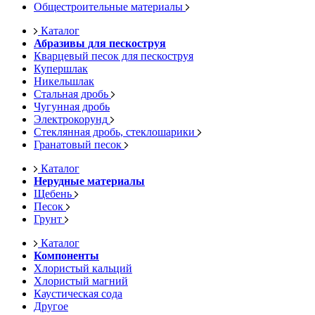
Общестроительные материалы
Каталог
Абразивы для пескоструя
Кварцевый песок для пескоструя
Купершлак
Никельшлак
Стальная дробь
Чугунная дробь
Электрокорунд
Стеклянная дробь, стеклошарики
Гранатовый песок
Каталог
Нерудные материалы
Щебень
Песок
Грунт
Каталог
Компоненты
Хлористый кальций
Хлористый магний
Каустическая сода
Другое