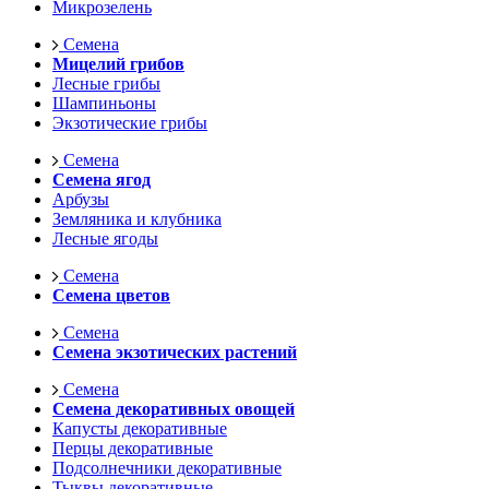
Микрозелень
Семена
Мицелий грибов
Лесные грибы
Шампиньоны
Экзотические грибы
Семена
Семена ягод
Арбузы
Земляника и клубника
Лесные ягоды
Семена
Семена цветов
Семена
Семена экзотических растений
Семена
Семена декоративных овощей
Капусты декоративные
Перцы декоративные
Подсолнечники декоративные
Тыквы декоративные