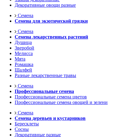
Декоративные овощи разные
Семена
Семена для экзотической грядки
Семена
Семена лекарственных растений
Душица
Зверобой
Мелисса
Мята
Ромашка
Шалфей
Разные лекарственные травы
Семена
Профессиональные семена
Профессиональные семена цветов
Профессиональные семена овощей и зелени
Семена
Семена деревьев и кустарников
Бересклеты
Сосны
Декоративные разные