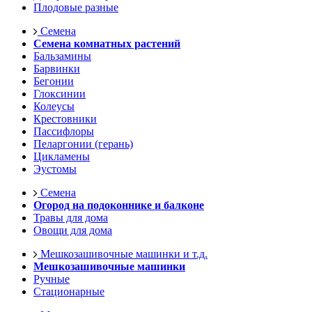
Плодовые разные
Семена
Семена комнатных растений
Бальзамины
Барвинки
Бегонии
Глоксинии
Колеусы
Крестовники
Пассифлоры
Пеларгонии (герань)
Цикламены
Эустомы
Семена
Огород на подоконнике и балконе
Травы для дома
Овощи для дома
Мешкозашивочные машинки и т.д.
Мешкозашивочные машинки
Ручные
Стационарные