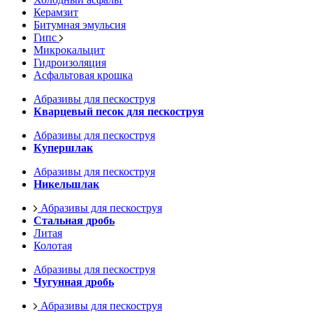
Керамзит
Битумная эмульсия
Гипс
Микрокальцит
Гидроизоляция
Асфальтовая крошка
Абразивы для пескоструя
Кварцевый песок для пескоструя
Абразивы для пескоструя
Купершлак
Абразивы для пескоструя
Никельшлак
Абразивы для пескоструя
Стальная дробь
Литая
Колотая
Абразивы для пескоструя
Чугунная дробь
Абразивы для пескоструя