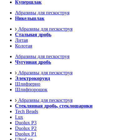
Купершлак
Абразивы для пескоструя
Никельшлак
Абразивы для пескоструя
Стальная дробь
Литая
Колотая
Абразивы для пескоструя
Чугунная дробь
Абразивы для пескоструя
Электрокорунд
Шлифзерно
Шлифпорошок
Абразивы для пескоструя
Стеклянная дробь, стеклошарики
Tech Beads
Lux
Duolux P3
Duolux P2
Duolux P1
UltraLux