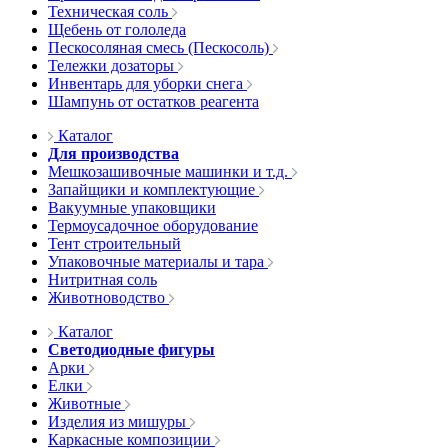
Техническая соль
Щебень от гололеда
Пескосоляная смесь (Пескосоль)
Тележки дозаторы
Инвентарь для уборки снега
Шампунь от остатков реагента
Каталог
Для производства
Мешкозашивочные машинки и т.д.
Запайщики и комплектующие
Вакуумные упаковщики
Термоусадочное оборудование
Тент строительный
Упаковочные материалы и тара
Нитритная соль
Животноводство
Каталог
Светодиодные фигуры
Арки
Елки
Животные
Изделия из мишуры
Каркасные композиции