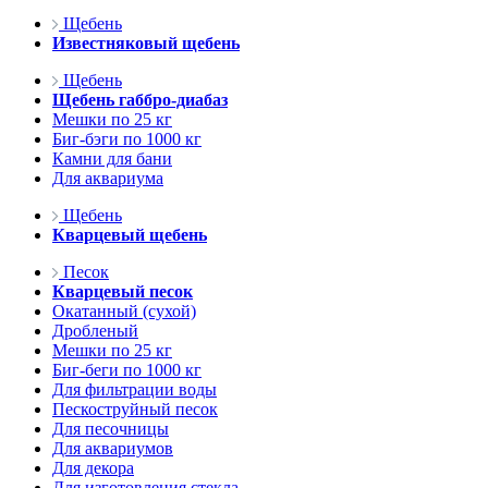
Щебень
Известняковый щебень
Щебень
Щебень габбро-диабаз
Мешки по 25 кг
Биг-бэги по 1000 кг
Камни для бани
Для аквариума
Щебень
Кварцевый щебень
Песок
Кварцевый песок
Окатанный (сухой)
Дробленый
Мешки по 25 кг
Биг-беги по 1000 кг
Для фильтрации воды
Пескоструйный песок
Для песочницы
Для аквариумов
Для декора
Для изготовления стекла