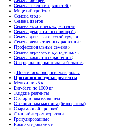
Семена овощей
Семена зелени и пряностей
Мицелий грибов
Семена ягод
Семена цветов
Семена экзотических растений
Семена декоративных овощей
Семена для экзотической грядки
Семена лекарственных растений
Профессиональные семена
Семена деревьев и кустарников
Семена комнатных растений
Огород на подоконнике и балконе
Противогололедные материалы
Противогололедные реагенты
Мешки по 25 кг
Биг-беги по 1000 кг
Жидкие реагенты
С хлористым кальцием
С хлористым магнием (бишофитом)
С мраморной крошкой
С ингибитором коррозии
Гранулированные
Компактированные