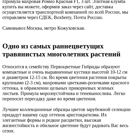
Примула махровая Ромио Красная F1, 3 шт. Элитная клумба
купить вы можете, оформив заказ через сайт, доставка
осуществляется транспортной компанией по всей России, мы
отправляем через СДЕК, Boxberry, Почта России.
Самовывоз Москва, метро Кожуховская.
Одно из самых раннецветущих
травянистых многолетних растений
Относится к семейству Первоцветные Гибриды образуют
компактные и очень выравненные кустики высотой 10-12 см
и диаметром 12-15 см. Во время цветения растения покрыты
крупными (2-3 см), махровыми цветками-розочками красного
оттенка, в обрамлении цельных прикорневых зеленых
листьев. Примула морозоустойчива и теневынослива. Легко
переносит пересадку даже во время цветения.
Лучшие коллекционные образцы цветов зарубежной селекции
придадут вашему саду оттенок аристократизма. Их
элегантные формы и редкие расцветки, высокая
жизнестойкость и обильное цветение будут радовать Вас весь
сезон.