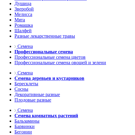
Душица
Зверобой
Мелисса
Мята
Ромашка
Шалфей
Разные лекарственные травы
Семена
Профессиональные семена
Профессиональные семена цветов
Профессиональные семена овощей и зелени
Семена
Семена деревьев и кустарников
Бересклеты
Сосны
Декоративные разные
Плодовые разные
Семена
Семена комнатных растений
Бальзамины
Барвинки
Бегонии