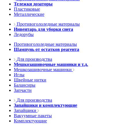
Тележки дозаторы
Пластиковые
Металлические
Противогололедные материалы
Инвентарь для уборки снега
Ледорубы
Противогололедные материалы
Шампунь от остатков реагента
Для производства
Мешкозашивочные машинки и т.д.
Мешкозашивочные машинки
Иглы
Швейные нитки
Балансиры
Запчасти
Для производства
Запайщики и комплектующие
Запайщики
Вакуумные пакеты
Комплектующие