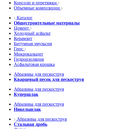
Консоли и перетяжки
Объемные композиции
Каталог
Общестроительные материалы
Цемент
Холодный асфальт
Керамзит
Битумная эмульсия
Гипс
Микрокальцит
Гидроизоляция
Асфальтовая крошка
Абразивы для пескоструя
Кварцевый песок для пескоструя
Абразивы для пескоструя
Купершлак
Абразивы для пескоструя
Никельшлак
Абразивы для пескоструя
Стальная дробь