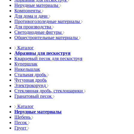
Нерудные материалы
Компоненты
Для дома и дачи
Противогололедные материалы
Для производства
Светодиодные фигуры
Общестроительные материалы
Каталог
Абразивы для пескоструя
Кварцевый песок для пескоструя
Купершлак
Никельшлак
Стальная дробь
Чугунная дробь
Электрокорунд
Стеклянная дробь, стеклошарики
Гранатовый песок
Каталог
Нерудные материалы
Щебень
Песок
Грунт