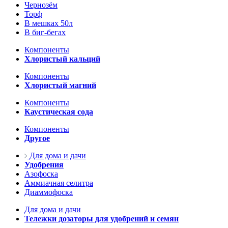
Чернозём
Торф
В мешках 50л
В биг-бегах
Компоненты
Хлористый кальций
Компоненты
Хлористый магний
Компоненты
Каустическая сода
Компоненты
Другое
Для дома и дачи
Удобрения
Азофоска
Аммиачная селитра
Диаммофоска
Для дома и дачи
Тележки дозаторы для удобрений и семян