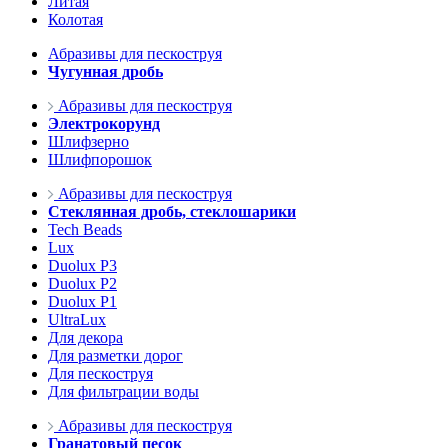
Литая
Колотая
Абразивы для пескоструя
Чугунная дробь
Абразивы для пескоструя
Электрокорунд
Шлифзерно
Шлифпорошок
Абразивы для пескоструя
Стеклянная дробь, стеклошарики
Tech Beads
Lux
Duolux P3
Duolux P2
Duolux P1
UltraLux
Для декора
Для разметки дорог
Для пескоструя
Для фильтрации воды
Абразивы для пескоструя
Гранатовый песок