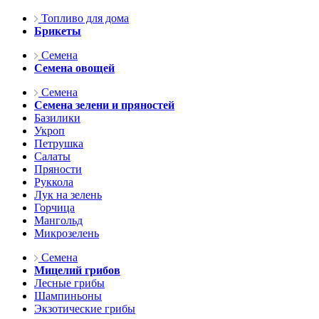
Топливо для дома
Брикеты
Семена
Семена овощей
Семена
Семена зелени и пряностей
Базилики
Укроп
Петрушка
Салаты
Пряности
Руккола
Лук на зелень
Горчица
Мангольд
Микрозелень
Семена
Мицелий грибов
Лесные грибы
Шампиньоны
Экзотические грибы