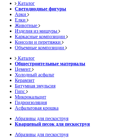
Каталог
Светодиодные фигуры
Арки
Елки
Животные
Изделия из мишуры
Каркасные композиции
Консоли и перетяжки
Объемные композиции
Каталог
Общестроительные материалы
Цемент
Холодный асфальт
Керамзит
Битумная эмульсия
Гипс
Микрокальцит
Гидроизоляция
Асфальтовая крошка
Абразивы для пескоструя
Кварцевый песок для пескоструя
Абразивы для пескоструя