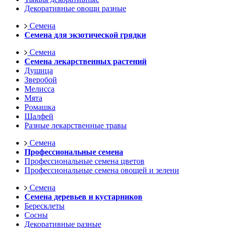
Декоративные овощи разные
Семена
Семена для экзотической грядки
Семена
Семена лекарственных растений
Душица
Зверобой
Мелисса
Мята
Ромашка
Шалфей
Разные лекарственные травы
Семена
Профессиональные семена
Профессиональные семена цветов
Профессиональные семена овощей и зелени
Семена
Семена деревьев и кустарников
Бересклеты
Сосны
Декоративные разные