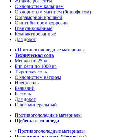
Жидкие реагенты
С хлористым кальцием
С хлористым магнием (бишофитом)
С мраморной крошкой
С ингибитором коррозии
Гранулированные
Компактированные
Для дорог
Противогололедные материалы
Техническая соль
Мешки по 25 кг
Биг-беги по 1000 кг
Тыретская соль
С хлористым натрием
Илецк соль
Белкалий
Бассоль
Для дорог
Галит минеральный
Противогололедные материалы
Щебень от гололеда
Противогололедные материалы
Пескосоляная смесь (Пескосоль)