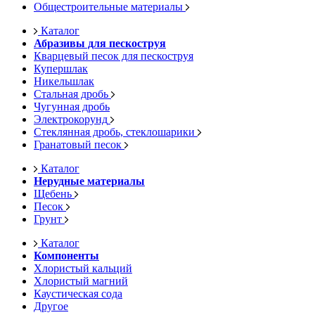
Общестроительные материалы
Каталог
Абразивы для пескоструя
Кварцевый песок для пескоструя
Купершлак
Никельшлак
Стальная дробь
Чугунная дробь
Электрокорунд
Стеклянная дробь, стеклошарики
Гранатовый песок
Каталог
Нерудные материалы
Щебень
Песок
Грунт
Каталог
Компоненты
Хлористый кальций
Хлористый магний
Каустическая сода
Другое