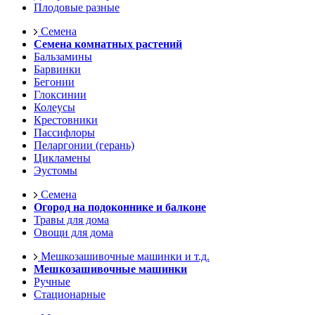
Плодовые разные
Семена
Семена комнатных растений
Бальзамины
Барвинки
Бегонии
Глоксинии
Колеусы
Крестовники
Пассифлоры
Пеларгонии (герань)
Цикламены
Эустомы
Семена
Огород на подоконнике и балконе
Травы для дома
Овощи для дома
Мешкозашивочные машинки и т.д.
Мешкозашивочные машинки
Ручные
Стационарные