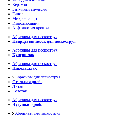
Керамзит
Битумная эмульсия
Гипс
Микрокальцит
Гидроизоляция
Асфальтовая крошка
Абразивы для пескоструя
Кварцевый песок для пескоструя
Абразивы для пескоструя
Купершлак
Абразивы для пескоструя
Никельшлак
Абразивы для пескоструя
Стальная дробь
Литая
Колотая
Абразивы для пескоструя
Чугунная дробь
Абразивы для пескоструя