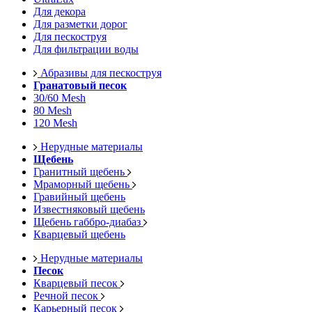
Для декора
Для разметки дорог
Для пескоструя
Для фильтрации воды
Абразивы для пескоструя
Гранатовый песок
30/60 Mesh
80 Mesh
120 Mesh
Нерудные материалы
Щебень
Гранитный щебень
Мраморный щебень
Гравийный щебень
Известняковый щебень
Щебень габбро-диабаз
Кварцевый щебень
Нерудные материалы
Песок
Кварцевый песок
Речной песок
Карьерный песок