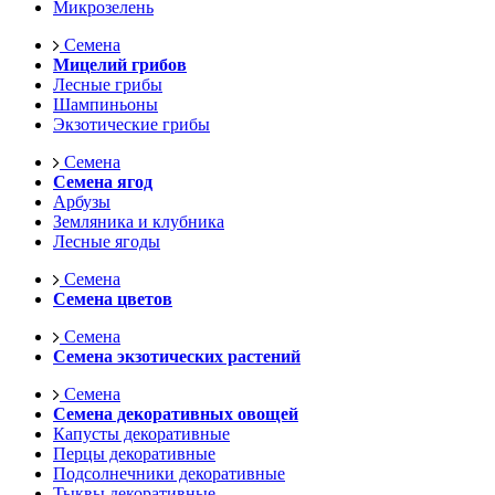
Микрозелень
Семена
Мицелий грибов
Лесные грибы
Шампиньоны
Экзотические грибы
Семена
Семена ягод
Арбузы
Земляника и клубника
Лесные ягоды
Семена
Семена цветов
Семена
Семена экзотических растений
Семена
Семена декоративных овощей
Капусты декоративные
Перцы декоративные
Подсолнечники декоративные
Тыквы декоративные