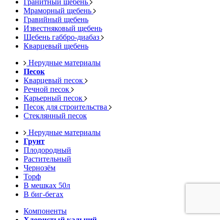
Гранитный щебень
Мраморный щебень
Гравийный щебень
Известняковый щебень
Щебень габбро-диабаз
Кварцевый щебень
Нерудные материалы
Песок
Кварцевый песок
Речной песок
Карьерный песок
Песок для строительства
Стеклянный песок
Нерудные материалы
Грунт
Плодородный
Растительный
Чернозём
Торф
В мешках 50л
В биг-бегах
Компоненты
Хлористый кальций