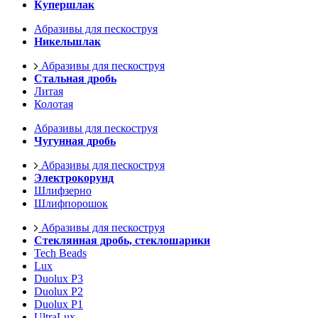
Купершлак
Абразивы для пескоструя
Никельшлак
Абразивы для пескоструя
Стальная дробь
Литая
Колотая
Абразивы для пескоструя
Чугунная дробь
Абразивы для пескоструя
Электрокорунд
Шлифзерно
Шлифпорошок
Абразивы для пескоструя
Стеклянная дробь, стеклошарики
Tech Beads
Lux
Duolux P3
Duolux P2
Duolux P1
UltraLux