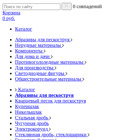
0 совпадений
Корзина
0 руб.
Каталог
Абразивы для пескоструя
Нерудные материалы
Компоненты
Для дома и дачи
Противогололедные материалы
Для производства
Светодиодные фигуры
Общестроительные материалы
Каталог
Абразивы для пескоструя
Кварцевый песок для пескоструя
Купершлак
Никельшлак
Стальная дробь
Чугунная дробь
Электрокорунд
Стеклянная дробь, стеклошарики