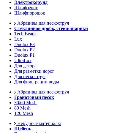
Электрокорунд
Шлифзерно
Шлифпорошок
Абразивы для пескоструя
Стеклянная дробь, стеклошарики
Tech Beads
Lux
Duolux P3
Duolux P2
Duolux P1
UltraLux
Для декора
Для разметки дорог
Для пескоструя
Для фильтрации воды
Абразивы для пескоструя
Гранатовый песок
30/60 Mesh
80 Mesh
120 Mesh
Нерудные материалы
Щебень