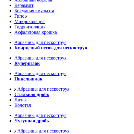
Керамзит
Битумная эмульсия
Гипс
Микрокальцит
Гидроизоляция
Асфальтовая крошка
Абразивы для пескоструя
Кварцевый песок для пескоструя
Абразивы для пескоструя
Купершлак
Абразивы для пескоструя
Никельшлак
Абразивы для пескоструя
Стальная дробь
Литая
Колотая
Абразивы для пескоструя
Чугунная дробь
Абразивы для пескоструя