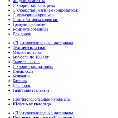
Жидкие реагенты
С хлористым кальцием
С хлористым магнием (бишофитом)
С мраморной крошкой
С ингибитором коррозии
Гранулированные
Компактированные
Для дорог
Противогололедные материалы
Техническая соль
Мешки по 25 кг
Биг-беги по 1000 кг
Тыретская соль
С хлористым натрием
Илецк соль
Белкалий
Бассоль
Для дорог
Галит минеральный
Противогололедные материалы
Щебень от гололеда
Противогололедные материалы
Пескосоляная смесь (Пескосоль)