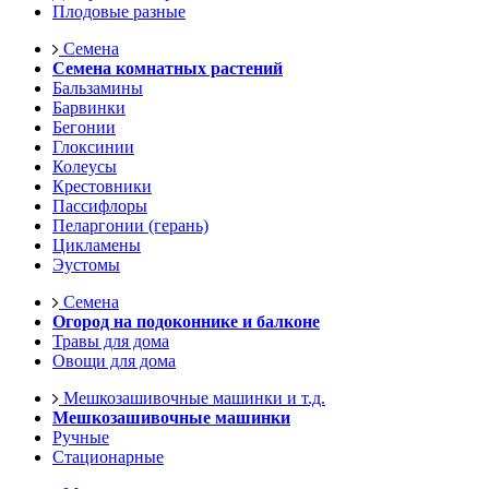
Плодовые разные
Семена
Семена комнатных растений
Бальзамины
Барвинки
Бегонии
Глоксинии
Колеусы
Крестовники
Пассифлоры
Пеларгонии (герань)
Цикламены
Эустомы
Семена
Огород на подоконнике и балконе
Травы для дома
Овощи для дома
Мешкозашивочные машинки и т.д.
Мешкозашивочные машинки
Ручные
Стационарные