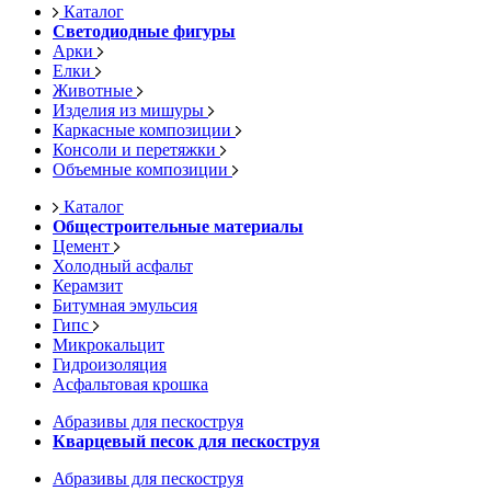
Каталог
Светодиодные фигуры
Арки
Елки
Животные
Изделия из мишуры
Каркасные композиции
Консоли и перетяжки
Объемные композиции
Каталог
Общестроительные материалы
Цемент
Холодный асфальт
Керамзит
Битумная эмульсия
Гипс
Микрокальцит
Гидроизоляция
Асфальтовая крошка
Абразивы для пескоструя
Кварцевый песок для пескоструя
Абразивы для пескоструя