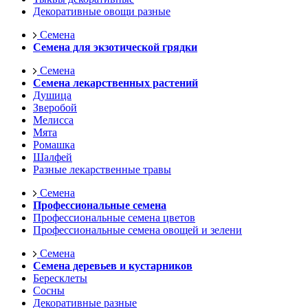
Декоративные овощи разные
Семена
Семена для экзотической грядки
Семена
Семена лекарственных растений
Душица
Зверобой
Мелисса
Мята
Ромашка
Шалфей
Разные лекарственные травы
Семена
Профессиональные семена
Профессиональные семена цветов
Профессиональные семена овощей и зелени
Семена
Семена деревьев и кустарников
Бересклеты
Сосны
Декоративные разные