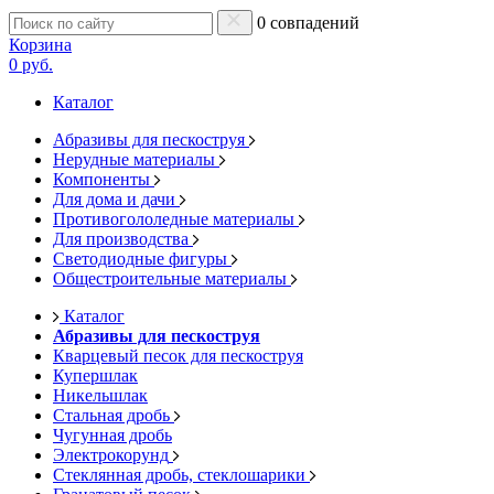
0 совпадений
Корзина
0 руб.
Каталог
Абразивы для пескоструя
Нерудные материалы
Компоненты
Для дома и дачи
Противогололедные материалы
Для производства
Светодиодные фигуры
Общестроительные материалы
Каталог
Абразивы для пескоструя
Кварцевый песок для пескоструя
Купершлак
Никельшлак
Стальная дробь
Чугунная дробь
Электрокорунд
Стеклянная дробь, стеклошарики