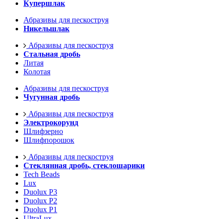
Купершлак
Абразивы для пескоструя
Никельшлак
Абразивы для пескоструя
Стальная дробь
Литая
Колотая
Абразивы для пескоструя
Чугунная дробь
Абразивы для пескоструя
Электрокорунд
Шлифзерно
Шлифпорошок
Абразивы для пескоструя
Стеклянная дробь, стеклошарики
Tech Beads
Lux
Duolux P3
Duolux P2
Duolux P1
UltraLux