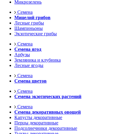
Микрозелень
Семена
Мицелий грибов
Лесные грибы
Шампиньоны
Экзотические грибы
Семена
Семена ягод
Арбузы
Земляника и клубника
Лесные ягоды
Семена
Семена цветов
Семена
Семена экзотических растений
Семена
Семена декоративных овощей
Капусты декоративные
Перцы декоративные
Подсолнечники декоративные
Тыквы декоративные