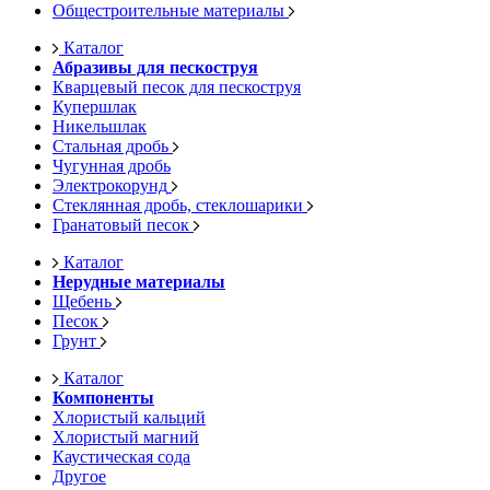
Общестроительные материалы
Каталог
Абразивы для пескоструя
Кварцевый песок для пескоструя
Купершлак
Никельшлак
Стальная дробь
Чугунная дробь
Электрокорунд
Стеклянная дробь, стеклошарики
Гранатовый песок
Каталог
Нерудные материалы
Щебень
Песок
Грунт
Каталог
Компоненты
Хлористый кальций
Хлористый магний
Каустическая сода
Другое