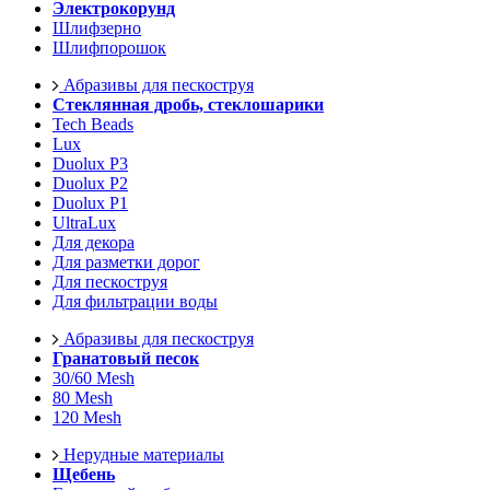
Электрокорунд
Шлифзерно
Шлифпорошок
Абразивы для пескоструя
Стеклянная дробь, стеклошарики
Tech Beads
Lux
Duolux P3
Duolux P2
Duolux P1
UltraLux
Для декора
Для разметки дорог
Для пескоструя
Для фильтрации воды
Абразивы для пескоструя
Гранатовый песок
30/60 Mesh
80 Mesh
120 Mesh
Нерудные материалы
Щебень