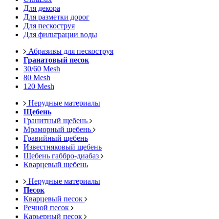
Для декора
Для разметки дорог
Для пескоструя
Для фильтрации воды
Абразивы для пескоструя
Гранатовый песок
30/60 Mesh
80 Mesh
120 Mesh
Нерудные материалы
Щебень
Гранитный щебень
Мраморный щебень
Гравийный щебень
Известняковый щебень
Щебень габбро-диабаз
Кварцевый щебень
Нерудные материалы
Песок
Кварцевый песок
Речной песок
Карьерный песок