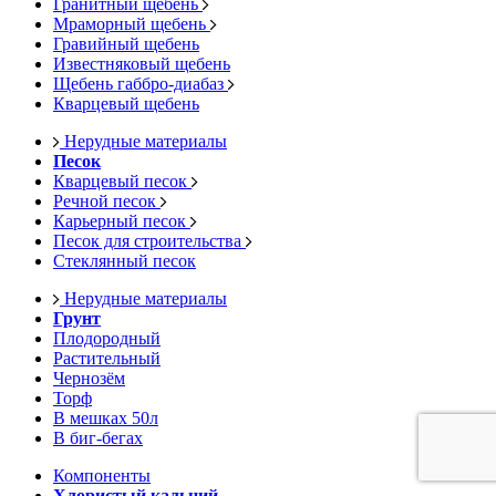
Гранитный щебень
Мраморный щебень
Гравийный щебень
Известняковый щебень
Щебень габбро-диабаз
Кварцевый щебень
Нерудные материалы
Песок
Кварцевый песок
Речной песок
Карьерный песок
Песок для строительства
Стеклянный песок
Нерудные материалы
Грунт
Плодородный
Растительный
Чернозём
Торф
В мешках 50л
В биг-бегах
Компоненты
Хлористый кальций