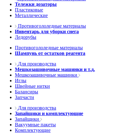
Тележки дозаторы
Пластиковые
Металлические
Противогололедные материалы
Инвентарь для уборки снега
Ледорубы
Противогололедные материалы
Шампунь от остатков реагента
Для производства
Мешкозашивочные машинки и т.д.
Мешкозашивочные машинки
Иглы
Швейные нитки
Балансиры
Запчасти
Для производства
Запайщики и комплектующие
Запайщики
Вакуумные пакеты
Комплектующие