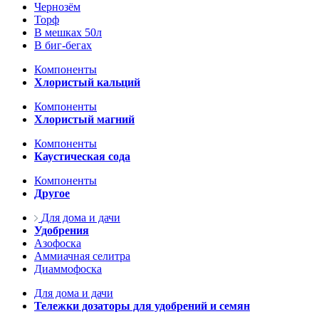
Чернозём
Торф
В мешках 50л
В биг-бегах
Компоненты
Хлористый кальций
Компоненты
Хлористый магний
Компоненты
Каустическая сода
Компоненты
Другое
Для дома и дачи
Удобрения
Азофоска
Аммиачная селитра
Диаммофоска
Для дома и дачи
Тележки дозаторы для удобрений и семян