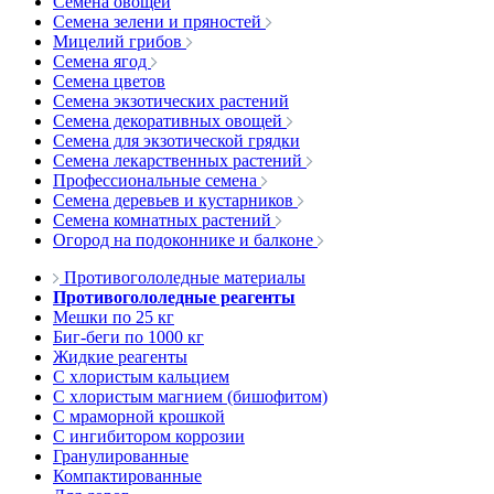
Семена овощей
Семена зелени и пряностей
Мицелий грибов
Семена ягод
Семена цветов
Семена экзотических растений
Семена декоративных овощей
Семена для экзотической грядки
Семена лекарственных растений
Профессиональные семена
Семена деревьев и кустарников
Семена комнатных растений
Огород на подоконнике и балконе
Противогололедные материалы
Противогололедные реагенты
Мешки по 25 кг
Биг-беги по 1000 кг
Жидкие реагенты
С хлористым кальцием
С хлористым магнием (бишофитом)
С мраморной крошкой
С ингибитором коррозии
Гранулированные
Компактированные