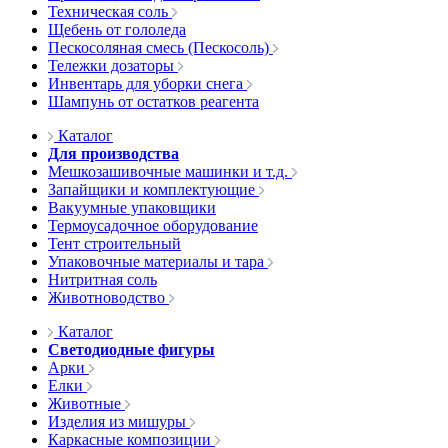
Техническая соль
Щебень от гололеда
Пескосоляная смесь (Пескосоль)
Тележки дозаторы
Инвентарь для уборки снега
Шампунь от остатков реагента
Каталог
Для производства
Мешкозашивочные машинки и т.д.
Запайщики и комплектующие
Вакуумные упаковщики
Термоусадочное оборудование
Тент строительный
Упаковочные материалы и тара
Нитритная соль
Животноводство
Каталог
Светодиодные фигуры
Арки
Елки
Животные
Изделия из мишуры
Каркасные композиции