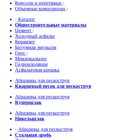
Консоли и перетяжки
Объемные композиции
Каталог
Общестроительные материалы
Цемент
Холодный асфальт
Керамзит
Битумная эмульсия
Гипс
Микрокальцит
Гидроизоляция
Асфальтовая крошка
Абразивы для пескоструя
Кварцевый песок для пескоструя
Абразивы для пескоструя
Купершлак
Абразивы для пескоструя
Никельшлак
Абразивы для пескоструя
Стальная дробь