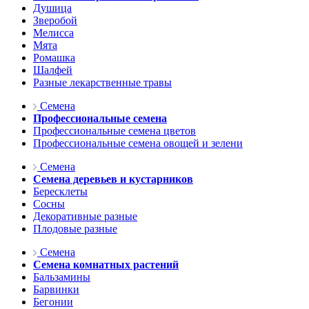
Душица
Зверобой
Мелисса
Мята
Ромашка
Шалфей
Разные лекарственные травы
Семена
Профессиональные семена
Профессиональные семена цветов
Профессиональные семена овощей и зелени
Семена
Семена деревьев и кустарников
Бересклеты
Сосны
Декоративные разные
Плодовые разные
Семена
Семена комнатных растений
Бальзамины
Барвинки
Бегонии