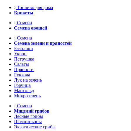
Топливо для дома
Брикеты
Семена
Семена овощей
Семена
Семена зелени и пряностей
Базилики
Укроп
Петрушка
Салаты
Пряности
Руккола
Лук на зелень
Горчица
Мангольд
Микрозелень
Семена
Мицелий грибов
Лесные грибы
Шампиньоны
Экзотические грибы