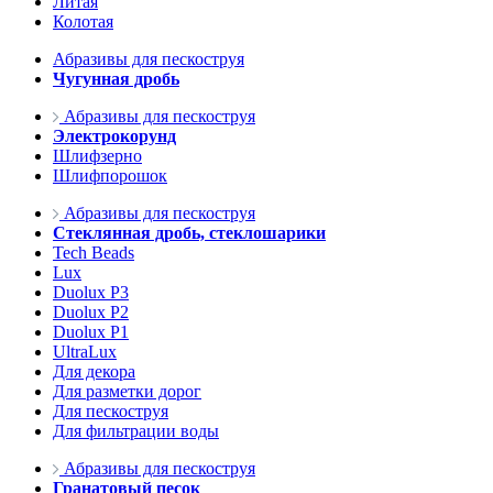
Литая
Колотая
Абразивы для пескоструя
Чугунная дробь
Абразивы для пескоструя
Электрокорунд
Шлифзерно
Шлифпорошок
Абразивы для пескоструя
Стеклянная дробь, стеклошарики
Tech Beads
Lux
Duolux P3
Duolux P2
Duolux P1
UltraLux
Для декора
Для разметки дорог
Для пескоструя
Для фильтрации воды
Абразивы для пескоструя
Гранатовый песок