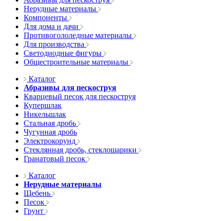
Нерудные материалы
Компоненты
Для дома и дачи
Противогололедные материалы
Для производства
Светодиодные фигуры
Общестроительные материалы
Каталог
Абразивы для пескоструя
Кварцевый песок для пескоструя
Купершлак
Никельшлак
Стальная дробь
Чугунная дробь
Электрокорунд
Стеклянная дробь, стеклошарики
Гранатовый песок
Каталог
Нерудные материалы
Щебень
Песок
Грунт