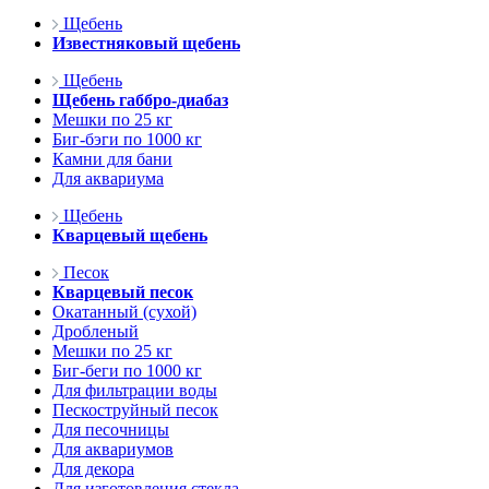
Щебень
Известняковый щебень
Щебень
Щебень габбро-диабаз
Мешки по 25 кг
Биг-бэги по 1000 кг
Камни для бани
Для аквариума
Щебень
Кварцевый щебень
Песок
Кварцевый песок
Окатанный (сухой)
Дробленый
Мешки по 25 кг
Биг-беги по 1000 кг
Для фильтрации воды
Пескоструйный песок
Для песочницы
Для аквариумов
Для декора
Для изготовления стекла