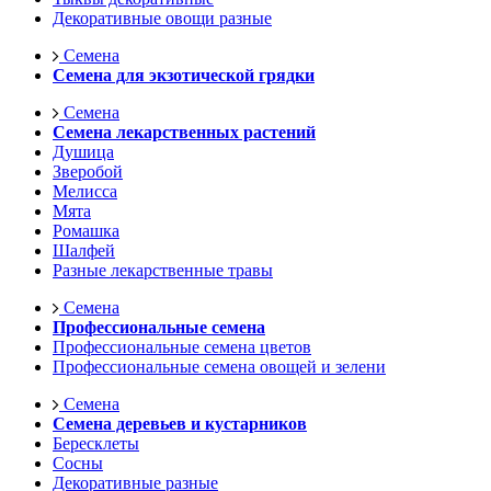
Декоративные овощи разные
Семена
Семена для экзотической грядки
Семена
Семена лекарственных растений
Душица
Зверобой
Мелисса
Мята
Ромашка
Шалфей
Разные лекарственные травы
Семена
Профессиональные семена
Профессиональные семена цветов
Профессиональные семена овощей и зелени
Семена
Семена деревьев и кустарников
Бересклеты
Сосны
Декоративные разные