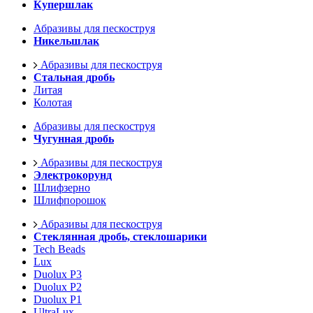
Купершлак
Абразивы для пескоструя
Никельшлак
Абразивы для пескоструя
Стальная дробь
Литая
Колотая
Абразивы для пескоструя
Чугунная дробь
Абразивы для пескоструя
Электрокорунд
Шлифзерно
Шлифпорошок
Абразивы для пескоструя
Стеклянная дробь, стеклошарики
Tech Beads
Lux
Duolux P3
Duolux P2
Duolux P1
UltraLux