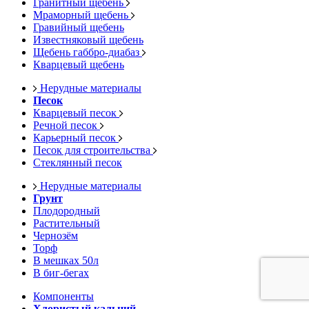
Гранитный щебень
Мраморный щебень
Гравийный щебень
Известняковый щебень
Щебень габбро-диабаз
Кварцевый щебень
Нерудные материалы
Песок
Кварцевый песок
Речной песок
Карьерный песок
Песок для строительства
Стеклянный песок
Нерудные материалы
Грунт
Плодородный
Растительный
Чернозём
Торф
В мешках 50л
В биг-бегах
Компоненты
Хлористый кальций