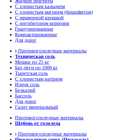
Жидкие реагенты
С хлористым кальцием
С хлористым магнием (бишофитом)
С мраморной крошкой
С ингибитором коррозии
Гранулированные
Компактированные
Для дорог
Противогололедные материалы
Техническая соль
Мешки по 25 кг
Биг-беги по 1000 кг
Тыретская соль
С хлористым натрием
Илецк соль
Белкалий
Бассоль
Для дорог
Галит минеральный
Противогололедные материалы
Щебень от гололеда
Противогололедные материалы
Пескосоляная смесь (Пескосоль)