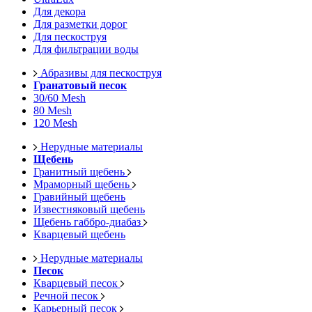
Для декора
Для разметки дорог
Для пескоструя
Для фильтрации воды
Абразивы для пескоструя
Гранатовый песок
30/60 Mesh
80 Mesh
120 Mesh
Нерудные материалы
Щебень
Гранитный щебень
Мраморный щебень
Гравийный щебень
Известняковый щебень
Щебень габбро-диабаз
Кварцевый щебень
Нерудные материалы
Песок
Кварцевый песок
Речной песок
Карьерный песок