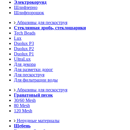
Электрокорунд
Шлифзерно
Шлифпорошок
Абразивы для пескоструя
Стеклянная дробь, стеклошарики
Tech Beads
Lux
Duolux P3
Duolux P2
Duolux P1
UltraLux
Для декора
Для разметки дорог
Для пескоструя
Для фильтрации воды
Абразивы для пескоструя
Гранатовый песок
30/60 Mesh
80 Mesh
120 Mesh
Нерудные материалы
Щебень