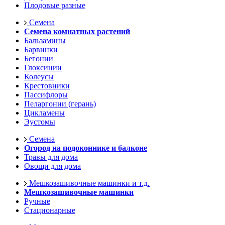
Плодовые разные
Семена
Семена комнатных растений
Бальзамины
Барвинки
Бегонии
Глоксинии
Колеусы
Крестовники
Пассифлоры
Пеларгонии (герань)
Цикламены
Эустомы
Семена
Огород на подоконнике и балконе
Травы для дома
Овощи для дома
Мешкозашивочные машинки и т.д.
Мешкозашивочные машинки
Ручные
Стационарные