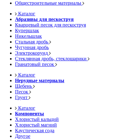
Общестроительные материалы
Каталог
Абразивы для пескоструя
Кварцевый песок для пескоструя
Купершлак
Никельшлак
Стальная дробь
Чугунная дробь
Электрокорунд
Стеклянная дробь, стеклошарики
Гранатовый песок
Каталог
Нерудные материалы
Щебень
Песок
Грунт
Каталог
Компоненты
Хлористый кальций
Хлористый магний
Каустическая сода
Другое