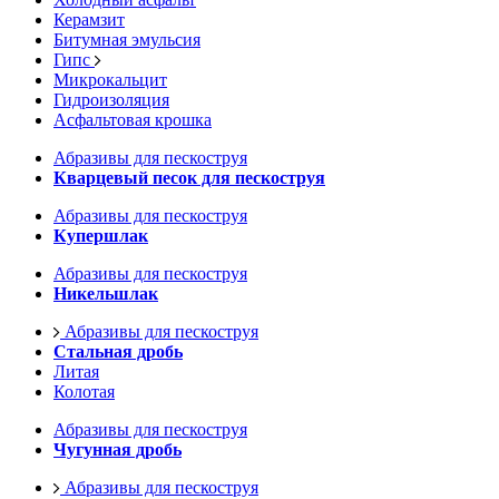
Керамзит
Битумная эмульсия
Гипс
Микрокальцит
Гидроизоляция
Асфальтовая крошка
Абразивы для пескоструя
Кварцевый песок для пескоструя
Абразивы для пескоструя
Купершлак
Абразивы для пескоструя
Никельшлак
Абразивы для пескоструя
Стальная дробь
Литая
Колотая
Абразивы для пескоструя
Чугунная дробь
Абразивы для пескоструя