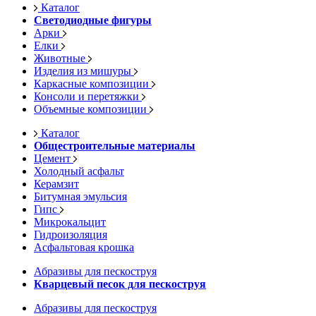
Каталог
Светодиодные фигуры
Арки
Елки
Животные
Изделия из мишуры
Каркасные композиции
Консоли и перетяжки
Объемные композиции
Каталог
Общестроительные материалы
Цемент
Холодный асфальт
Керамзит
Битумная эмульсия
Гипс
Микрокальцит
Гидроизоляция
Асфальтовая крошка
Абразивы для пескоструя
Кварцевый песок для пескоструя
Абразивы для пескоструя