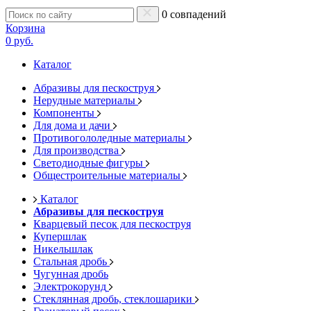
0 совпадений
Корзина
0 руб.
Каталог
Абразивы для пескоструя
Нерудные материалы
Компоненты
Для дома и дачи
Противогололедные материалы
Для производства
Светодиодные фигуры
Общестроительные материалы
Каталог
Абразивы для пескоструя
Кварцевый песок для пескоструя
Купершлак
Никельшлак
Стальная дробь
Чугунная дробь
Электрокорунд
Стеклянная дробь, стеклошарики