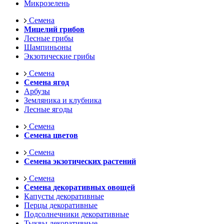
Микрозелень
Семена
Мицелий грибов
Лесные грибы
Шампиньоны
Экзотические грибы
Семена
Семена ягод
Арбузы
Земляника и клубника
Лесные ягоды
Семена
Семена цветов
Семена
Семена экзотических растений
Семена
Семена декоративных овощей
Капусты декоративные
Перцы декоративные
Подсолнечники декоративные
Тыквы декоративные