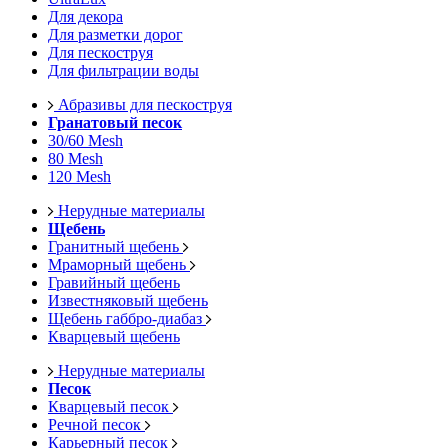
Для декора
Для разметки дорог
Для пескоструя
Для фильтрации воды
Абразивы для пескоструя
Гранатовый песок
30/60 Mesh
80 Mesh
120 Mesh
Нерудные материалы
Щебень
Гранитный щебень
Мраморный щебень
Гравийный щебень
Известняковый щебень
Щебень габбро-диабаз
Кварцевый щебень
Нерудные материалы
Песок
Кварцевый песок
Речной песок
Карьерный песок