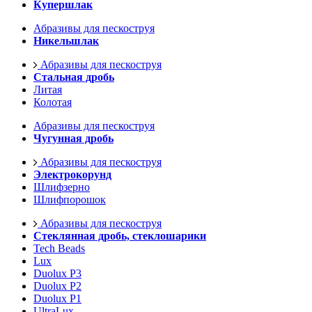
Купершлак
Абразивы для пескоструя
Никельшлак
Абразивы для пескоструя
Стальная дробь
Литая
Колотая
Абразивы для пескоструя
Чугунная дробь
Абразивы для пескоструя
Электрокорунд
Шлифзерно
Шлифпорошок
Абразивы для пескоструя
Стеклянная дробь, стеклошарики
Tech Beads
Lux
Duolux P3
Duolux P2
Duolux P1
UltraLux