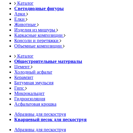
Каталог
Светодиодные фигуры
Арки
Елки
Животные
Изделия из мишуры
Каркасные композиции
Консоли и перетяжки
Объемные композиции
Каталог
Общестроительные материалы
Цемент
Холодный асфальт
Керамзит
Битумная эмульсия
Гипс
Микрокальцит
Гидроизоляция
Асфальтовая крошка
Абразивы для пескоструя
Кварцевый песок для пескоструя
Абразивы для пескоструя