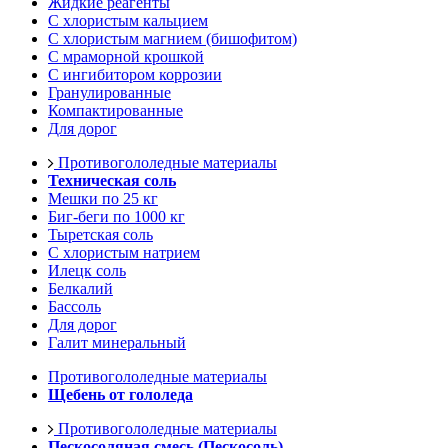
Жидкие реагенты
С хлористым кальцием
С хлористым магнием (бишофитом)
С мраморной крошкой
С ингибитором коррозии
Гранулированные
Компактированные
Для дорог
Противогололедные материалы
Техническая соль
Мешки по 25 кг
Биг-беги по 1000 кг
Тыретская соль
С хлористым натрием
Илецк соль
Белкалий
Бассоль
Для дорог
Галит минеральный
Противогололедные материалы
Щебень от гололеда
Противогололедные материалы
Пескосоляная смесь (Пескосоль)