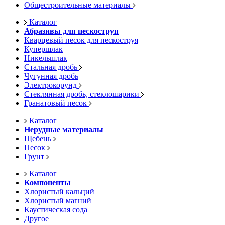
Общестроительные материалы
Каталог
Абразивы для пескоструя
Кварцевый песок для пескоструя
Купершлак
Никельшлак
Стальная дробь
Чугунная дробь
Электрокорунд
Стеклянная дробь, стеклошарики
Гранатовый песок
Каталог
Нерудные материалы
Щебень
Песок
Грунт
Каталог
Компоненты
Хлористый кальций
Хлористый магний
Каустическая сода
Другое