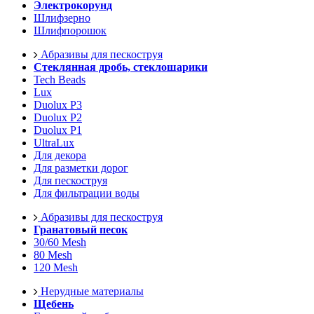
Электрокорунд
Шлифзерно
Шлифпорошок
Абразивы для пескоструя
Стеклянная дробь, стеклошарики
Tech Beads
Lux
Duolux P3
Duolux P2
Duolux P1
UltraLux
Для декора
Для разметки дорог
Для пескоструя
Для фильтрации воды
Абразивы для пескоструя
Гранатовый песок
30/60 Mesh
80 Mesh
120 Mesh
Нерудные материалы
Щебень