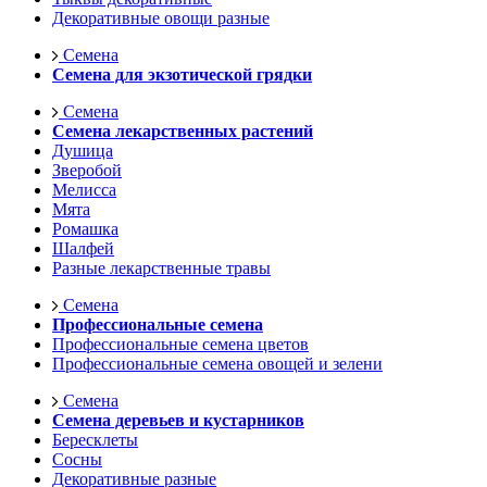
Декоративные овощи разные
Семена
Семена для экзотической грядки
Семена
Семена лекарственных растений
Душица
Зверобой
Мелисса
Мята
Ромашка
Шалфей
Разные лекарственные травы
Семена
Профессиональные семена
Профессиональные семена цветов
Профессиональные семена овощей и зелени
Семена
Семена деревьев и кустарников
Бересклеты
Сосны
Декоративные разные