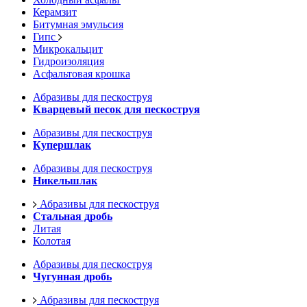
Керамзит
Битумная эмульсия
Гипс
Микрокальцит
Гидроизоляция
Асфальтовая крошка
Абразивы для пескоструя
Кварцевый песок для пескоструя
Абразивы для пескоструя
Купершлак
Абразивы для пескоструя
Никельшлак
Абразивы для пескоструя
Стальная дробь
Литая
Колотая
Абразивы для пескоструя
Чугунная дробь
Абразивы для пескоструя