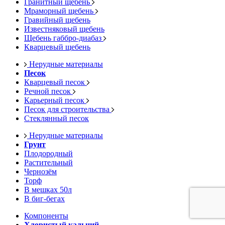
Гранитный щебень
Мраморный щебень
Гравийный щебень
Известняковый щебень
Щебень габбро-диабаз
Кварцевый щебень
Нерудные материалы
Песок
Кварцевый песок
Речной песок
Карьерный песок
Песок для строительства
Стеклянный песок
Нерудные материалы
Грунт
Плодородный
Растительный
Чернозём
Торф
В мешках 50л
В биг-бегах
Компоненты
Хлористый кальций