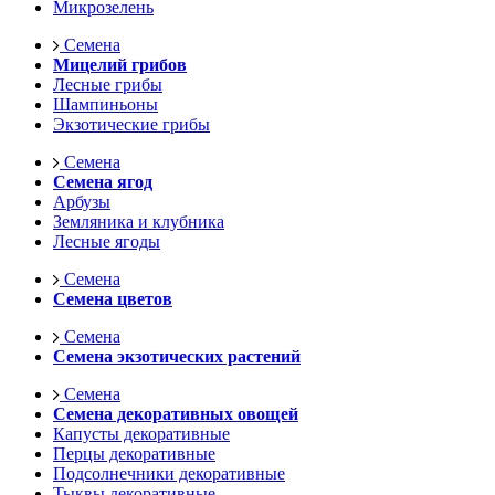
Микрозелень
Семена
Мицелий грибов
Лесные грибы
Шампиньоны
Экзотические грибы
Семена
Семена ягод
Арбузы
Земляника и клубника
Лесные ягоды
Семена
Семена цветов
Семена
Семена экзотических растений
Семена
Семена декоративных овощей
Капусты декоративные
Перцы декоративные
Подсолнечники декоративные
Тыквы декоративные