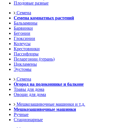
Плодовые разные
Семена
Семена комнатных растений
Бальзамины
Барвинки
Бегонии
Глоксинии
Колеусы
Крестовники
Пассифлоры
Пеларгонии (герань)
Цикламены
Эустомы
Семена
Огород на подоконнике и балконе
Травы для дома
Овощи для дома
Мешкозашивочные машинки и т.д.
Мешкозашивочные машинки
Ручные
Стационарные