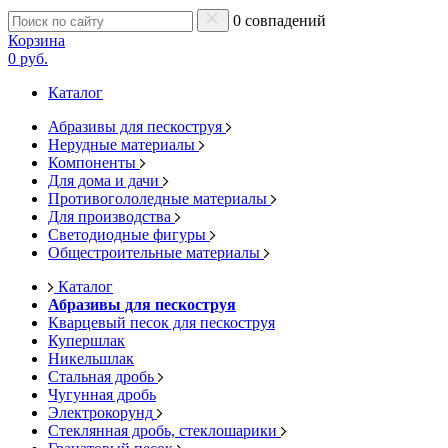
0 совпадений
Корзина
0 руб.
Каталог
Абразивы для пескоструя
Нерудные материалы
Компоненты
Для дома и дачи
Противогололедные материалы
Для производства
Светодиодные фигуры
Общестроительные материалы
Каталог
Абразивы для пескоструя
Кварцевый песок для пескоструя
Купершлак
Никельшлак
Стальная дробь
Чугунная дробь
Электрокорунд
Стеклянная дробь, стеклошарики