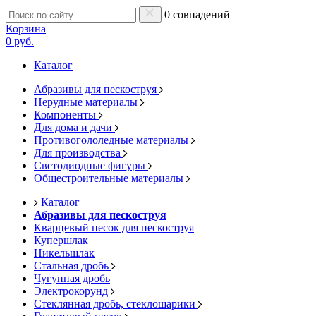
0 совпадений
Корзина
0 руб.
Каталог
Абразивы для пескоструя
Нерудные материалы
Компоненты
Для дома и дачи
Противогололедные материалы
Для производства
Светодиодные фигуры
Общестроительные материалы
Каталог
Абразивы для пескоструя
Кварцевый песок для пескоструя
Купершлак
Никельшлак
Стальная дробь
Чугунная дробь
Электрокорунд
Стеклянная дробь, стеклошарики