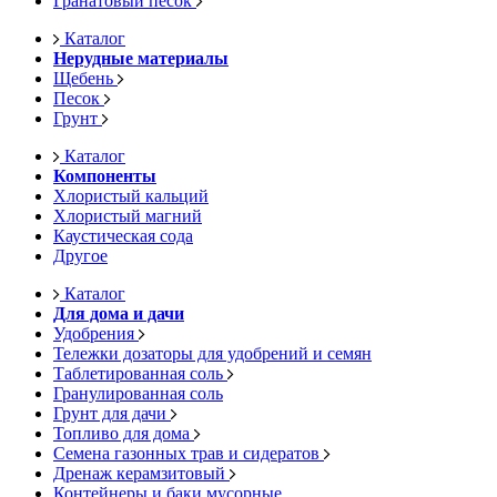
Гранатовый песок
Каталог
Нерудные материалы
Щебень
Песок
Грунт
Каталог
Компоненты
Хлористый кальций
Хлористый магний
Каустическая сода
Другое
Каталог
Для дома и дачи
Удобрения
Тележки дозаторы для удобрений и семян
Таблетированная соль
Гранулированная соль
Грунт для дачи
Топливо для дома
Семена газонных трав и сидератов
Дренаж керамзитовый
Контейнеры и баки мусорные