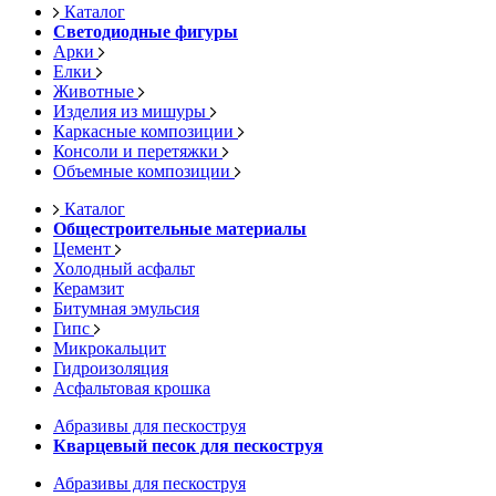
Каталог
Светодиодные фигуры
Арки
Елки
Животные
Изделия из мишуры
Каркасные композиции
Консоли и перетяжки
Объемные композиции
Каталог
Общестроительные материалы
Цемент
Холодный асфальт
Керамзит
Битумная эмульсия
Гипс
Микрокальцит
Гидроизоляция
Асфальтовая крошка
Абразивы для пескоструя
Кварцевый песок для пескоструя
Абразивы для пескоструя