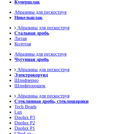
Купершлак
Абразивы для пескоструя
Никельшлак
Абразивы для пескоструя
Стальная дробь
Литая
Колотая
Абразивы для пескоструя
Чугунная дробь
Абразивы для пескоструя
Электрокорунд
Шлифзерно
Шлифпорошок
Абразивы для пескоструя
Стеклянная дробь, стеклошарики
Tech Beads
Lux
Duolux P3
Duolux P2
Duolux P1
UltraLux