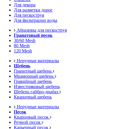
Для декора
Для разметки дорог
Для пескоструя
Для фильтрации воды
Абразивы для пескоструя
Гранатовый песок
30/60 Mesh
80 Mesh
120 Mesh
Нерудные материалы
Щебень
Гранитный щебень
Мраморный щебень
Гравийный щебень
Известняковый щебень
Щебень габбро-диабаз
Кварцевый щебень
Нерудные материалы
Песок
Кварцевый песок
Речной песок
Карьерный песок