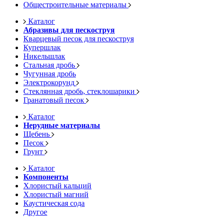
Общестроительные материалы
Каталог
Абразивы для пескоструя
Кварцевый песок для пескоструя
Купершлак
Никельшлак
Стальная дробь
Чугунная дробь
Электрокорунд
Стеклянная дробь, стеклошарики
Гранатовый песок
Каталог
Нерудные материалы
Щебень
Песок
Грунт
Каталог
Компоненты
Хлористый кальций
Хлористый магний
Каустическая сода
Другое