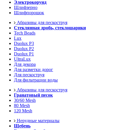
Электрокорунд
Шлифзерно
Шлифпорошок
Абразивы для пескоструя
Стеклянная дробь, стеклошарики
Tech Beads
Lux
Duolux P3
Duolux P2
Duolux P1
UltraLux
Для декора
Для разметки дорог
Для пескоструя
Для фильтрации воды
Абразивы для пескоструя
Гранатовый песок
30/60 Mesh
80 Mesh
120 Mesh
Нерудные материалы
Щебень