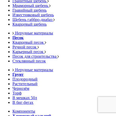
Гранитный щебень
Мраморный щебень
Гравийный щебень
Известняковый щебень
Щебень габбро-диабаз
Кварцевый щебень
Нерудные материалы
Песок
Кварцевый песок
Речной песок
Карьерный песок
Песок для строительства
Стеклянный песок
Нерудные материалы
Грунт
Плодородный
Растительный
Чернозём
Торф
В мешках 50л
В биг-бегах
Компоненты
Хлористый кальций