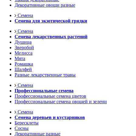
Декоративные овощи разные
Семена
Семена для экзотической грядки
Семена
Семена лекарственных растений
Душица
Зверобой
Мелисса
Мята
Ромашка
Шалфей
Разные лекарственные травы
Семена
Профессиональные семена
Профессиональные семена цветов
Профессиональные семена овощей и зелени
Семена
Семена деревьев и кустарников
Бересклеты
Сосны
Декоративные разные