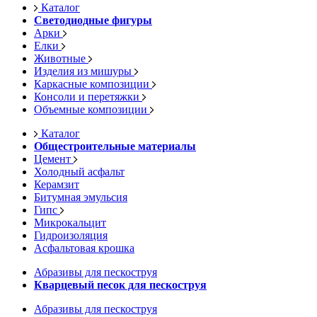
Каталог
Светодиодные фигуры
Арки
Елки
Животные
Изделия из мишуры
Каркасные композиции
Консоли и перетяжки
Объемные композиции
Каталог
Общестроительные материалы
Цемент
Холодный асфальт
Керамзит
Битумная эмульсия
Гипс
Микрокальцит
Гидроизоляция
Асфальтовая крошка
Абразивы для пескоструя
Кварцевый песок для пескоструя
Абразивы для пескоструя