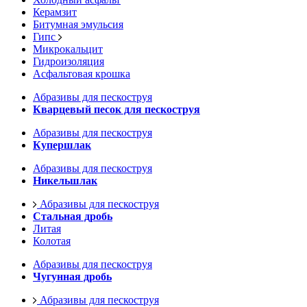
Керамзит
Битумная эмульсия
Гипс
Микрокальцит
Гидроизоляция
Асфальтовая крошка
Абразивы для пескоструя
Кварцевый песок для пескоструя
Абразивы для пескоструя
Купершлак
Абразивы для пескоструя
Никельшлак
Абразивы для пескоструя
Стальная дробь
Литая
Колотая
Абразивы для пескоструя
Чугунная дробь
Абразивы для пескоструя