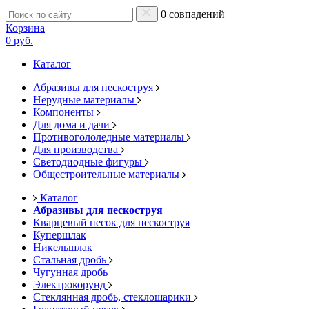
0 совпадений
Корзина
0 руб.
Каталог
Абразивы для пескоструя
Нерудные материалы
Компоненты
Для дома и дачи
Противогололедные материалы
Для производства
Светодиодные фигуры
Общестроительные материалы
Каталог
Абразивы для пескоструя
Кварцевый песок для пескоструя
Купершлак
Никельшлак
Стальная дробь
Чугунная дробь
Электрокорунд
Стеклянная дробь, стеклошарики