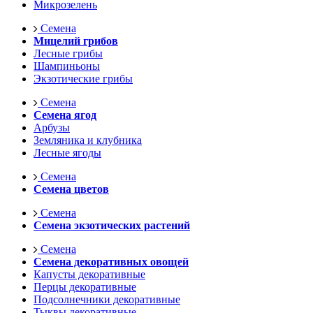
Микрозелень
Семена
Мицелий грибов
Лесные грибы
Шампиньоны
Экзотические грибы
Семена
Семена ягод
Арбузы
Земляника и клубника
Лесные ягоды
Семена
Семена цветов
Семена
Семена экзотических растений
Семена
Семена декоративных овощей
Капусты декоративные
Перцы декоративные
Подсолнечники декоративные
Тыквы декоративные