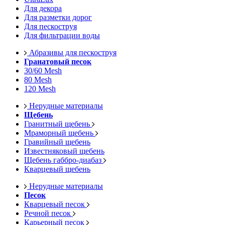
Для декора
Для разметки дорог
Для пескоструя
Для фильтрации воды
Абразивы для пескоструя
Гранатовый песок
30/60 Mesh
80 Mesh
120 Mesh
Нерудные материалы
Щебень
Гранитный щебень
Мраморный щебень
Гравийный щебень
Известняковый щебень
Щебень габбро-диабаз
Кварцевый щебень
Нерудные материалы
Песок
Кварцевый песок
Речной песок
Карьерный песок