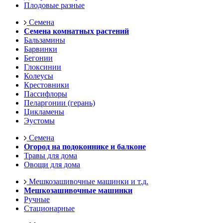
Плодовые разные
Семена
Семена комнатных растений
Бальзамины
Барвинки
Бегонии
Глоксинии
Колеусы
Крестовники
Пассифлоры
Пеларгонии (герань)
Цикламены
Эустомы
Семена
Огород на подоконнике и балконе
Травы для дома
Овощи для дома
Мешкозашивочные машинки и т.д.
Мешкозашивочные машинки
Ручные
Стационарные