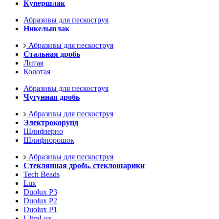
Купершлак
Абразивы для пескоструя
Никельшлак
Абразивы для пескоструя
Стальная дробь
Литая
Колотая
Абразивы для пескоструя
Чугунная дробь
Абразивы для пескоструя
Электрокорунд
Шлифзерно
Шлифпорошок
Абразивы для пескоструя
Стеклянная дробь, стеклошарики
Tech Beads
Lux
Duolux P3
Duolux P2
Duolux P1
UltraLux