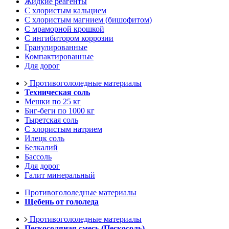
Жидкие реагенты
С хлористым кальцием
С хлористым магнием (бишофитом)
С мраморной крошкой
С ингибитором коррозии
Гранулированные
Компактированные
Для дорог
Противогололедные материалы
Техническая соль
Мешки по 25 кг
Биг-беги по 1000 кг
Тыретская соль
С хлористым натрием
Илецк соль
Белкалий
Бассоль
Для дорог
Галит минеральный
Противогололедные материалы
Щебень от гололеда
Противогололедные материалы
Пескосоляная смесь (Пескосоль)