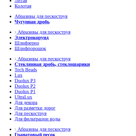
Литая
Колотая
Абразивы для пескоструя
Чугунная дробь
Абразивы для пескоструя
Электрокорунд
Шлифзерно
Шлифпорошок
Абразивы для пескоструя
Стеклянная дробь, стеклошарики
Tech Beads
Lux
Duolux P3
Duolux P2
Duolux P1
UltraLux
Для декора
Для разметки дорог
Для пескоструя
Для фильтрации воды
Абразивы для пескоструя
Гранатовый песок