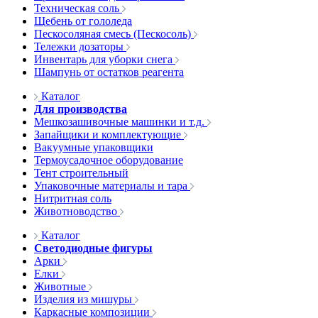
Техническая соль
Щебень от гололеда
Пескосоляная смесь (Пескосоль)
Тележки дозаторы
Инвентарь для уборки снега
Шампунь от остатков реагента
Каталог
Для производства
Мешкозашивочные машинки и т.д.
Запайщики и комплектующие
Вакуумные упаковщики
Термоусадочное оборудование
Тент строительный
Упаковочные материалы и тара
Нитритная соль
Животноводство
Каталог
Светодиодные фигуры
Арки
Елки
Животные
Изделия из мишуры
Каркасные композиции