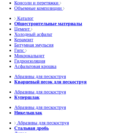
Консоли и перетяжки
Объемные композиции
Каталог
Общестроительные материалы
Цемент
Холодный асфальт
Керамзит
Битумная эмульсия
Гипс
Микрокальцит
Гидроизоляция
Асфальтовая крошка
Абразивы для пескоструя
Кварцевый песок для пескоструя
Абразивы для пескоструя
Купершлак
Абразивы для пескоструя
Никельшлак
Абразивы для пескоструя
Стальная дробь