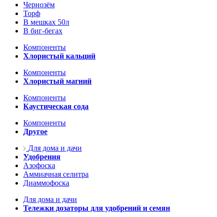
Чернозём
Торф
В мешках 50л
В биг-бегах
Компоненты
Хлористый кальций
Компоненты
Хлористый магний
Компоненты
Каустическая сода
Компоненты
Другое
Для дома и дачи
Удобрения
Азофоска
Аммиачная селитра
Диаммофоска
Для дома и дачи
Тележки дозаторы для удобрений и семян