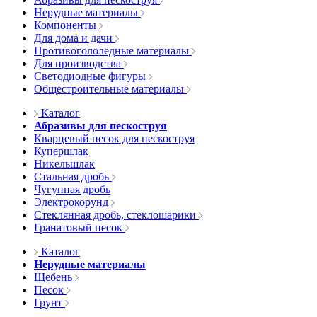
Нерудные материалы
Компоненты
Для дома и дачи
Противогололедные материалы
Для производства
Светодиодные фигуры
Общестроительные материалы
Каталог
Абразивы для пескоструя
Кварцевый песок для пескоструя
Купершлак
Никельшлак
Стальная дробь
Чугунная дробь
Электрокорунд
Стеклянная дробь, стеклошарики
Гранатовый песок
Каталог
Нерудные материалы
Щебень
Песок
Грунт