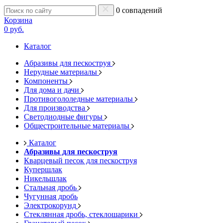
0 совпадений
Корзина
0 руб.
Каталог
Абразивы для пескоструя
Нерудные материалы
Компоненты
Для дома и дачи
Противогололедные материалы
Для производства
Светодиодные фигуры
Общестроительные материалы
Каталог
Абразивы для пескоструя
Кварцевый песок для пескоструя
Купершлак
Никельшлак
Стальная дробь
Чугунная дробь
Электрокорунд
Стеклянная дробь, стеклошарики