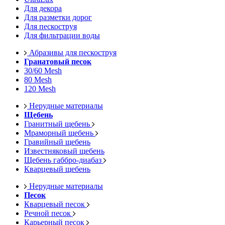
Для декора
Для разметки дорог
Для пескоструя
Для фильтрации воды
Абразивы для пескоструя
Гранатовый песок
30/60 Mesh
80 Mesh
120 Mesh
Нерудные материалы
Щебень
Гранитный щебень
Мраморный щебень
Гравийный щебень
Известняковый щебень
Щебень габбро-диабаз
Кварцевый щебень
Нерудные материалы
Песок
Кварцевый песок
Речной песок
Карьерный песок