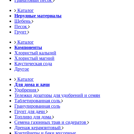
Гранатовый песок
Каталог
Нерудные материалы
Щебень
Песок
Грунт
Каталог
Компоненты
Хлористый кальций
Хлористый магний
Каустическая сода
Другое
Каталог
Для дома и дачи
Удобрения
Тележки дозаторы для удобрений и семян
Таблетированная соль
Гранулированная соль
Грунт для дачи
Топливо для дома
Семена газонных трав и сидератов
Дренаж керамзитовый
Контейнеры и баки мусорные