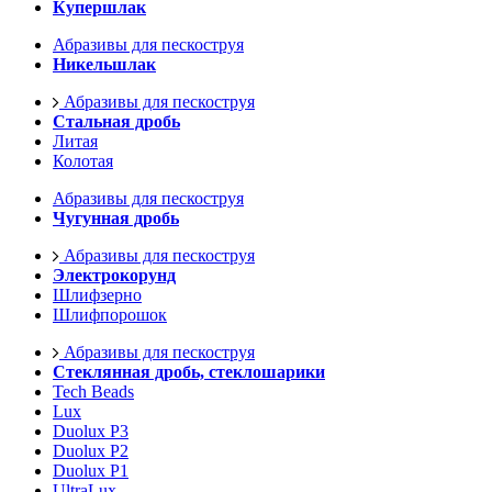
Купершлак
Абразивы для пескоструя
Никельшлак
Абразивы для пескоструя
Стальная дробь
Литая
Колотая
Абразивы для пескоструя
Чугунная дробь
Абразивы для пескоструя
Электрокорунд
Шлифзерно
Шлифпорошок
Абразивы для пескоструя
Стеклянная дробь, стеклошарики
Tech Beads
Lux
Duolux P3
Duolux P2
Duolux P1
UltraLux