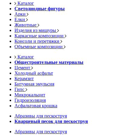
Каталог
Светодиодные фигуры
Арки
Елки
Животные
Изделия из мишуры
Каркасные композиции
Консоли и перетяжки
Объемные композиции
Каталог
Общестроительные материалы
Цемент
Холодный асфальт
Керамзит
Битумная эмульсия
Гипс
Микрокальцит
Гидроизоляция
Асфальтовая крошка
Абразивы для пескоструя
Кварцевый песок для пескоструя
Абразивы для пескоструя