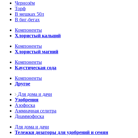
Чернозём
Торф
В мешках 50л
В биг-бегах
Компоненты
Хлористый кальций
Компоненты
Хлористый магний
Компоненты
Каустическая сода
Компоненты
Другое
Для дома и дачи
Удобрения
Азофоска
Аммиачная селитра
Диаммофоска
Для дома и дачи
Тележки дозаторы для удобрений и семян