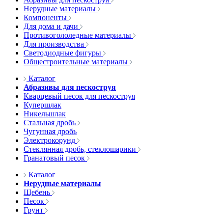
Нерудные материалы
Компоненты
Для дома и дачи
Противогололедные материалы
Для производства
Светодиодные фигуры
Общестроительные материалы
Каталог
Абразивы для пескоструя
Кварцевый песок для пескоструя
Купершлак
Никельшлак
Стальная дробь
Чугунная дробь
Электрокорунд
Стеклянная дробь, стеклошарики
Гранатовый песок
Каталог
Нерудные материалы
Щебень
Песок
Грунт