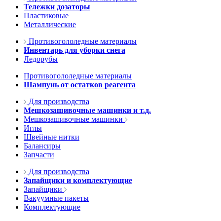
Тележки дозаторы
Пластиковые
Металлические
Противогололедные материалы
Инвентарь для уборки снега
Ледорубы
Противогололедные материалы
Шампунь от остатков реагента
Для производства
Мешкозашивочные машинки и т.д.
Мешкозашивочные машинки
Иглы
Швейные нитки
Балансиры
Запчасти
Для производства
Запайщики и комплектующие
Запайщики
Вакуумные пакеты
Комплектующие