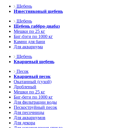
Щебень
Известняковый щебень
Щебень
Щебень габбро-диабаз
Мешки по 25 кг
Биг-бэги по 1000 кг
Камни для бани
Для аквариума
Щебень
Кварцевый щебень
Песок
Кварцевый песок
Окатанный (сухой)
Дробленый
Мешки по 25 кг
Биг-беги по 1000 кг
Для фильтрации воды
Пескоструйный песок
Для песочницы
Для аквариумов
Для декора
Для изготовления стекла