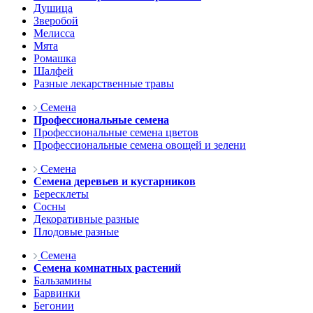
Душица
Зверобой
Мелисса
Мята
Ромашка
Шалфей
Разные лекарственные травы
Семена
Профессиональные семена
Профессиональные семена цветов
Профессиональные семена овощей и зелени
Семена
Семена деревьев и кустарников
Бересклеты
Сосны
Декоративные разные
Плодовые разные
Семена
Семена комнатных растений
Бальзамины
Барвинки
Бегонии