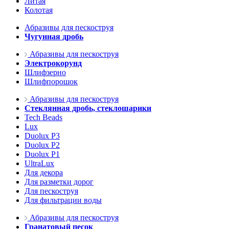
Литая
Колотая
Абразивы для пескоструя
Чугунная дробь
Абразивы для пескоструя
Электрокорунд
Шлифзерно
Шлифпорошок
Абразивы для пескоструя
Стеклянная дробь, стеклошарики
Tech Beads
Lux
Duolux P3
Duolux P2
Duolux P1
UltraLux
Для декора
Для разметки дорог
Для пескоструя
Для фильтрации воды
Абразивы для пескоструя
Гранатовый песок