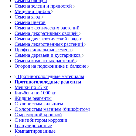
Семена овощей
Семена зелени и пряностей
Мицелий грибов
Семена ягод
Семена цветов
Семена экзотических растений
Семена декоративных овощей
Семена для экзотической грядки
Семена лекарственных растений
Профессиональные семена
Семена деревьев и кустарников
Семена комнатных растений
Огород на подоконнике и балконе
Противогололедные материалы
Противогололедные реагенты
Мешки по 25 кг
Биг-беги по 1000 кг
Жидкие реагенты
С хлористым кальцием
С хлористым магнием (бишофитом)
С мраморной крошкой
С ингибитором коррозии
Гранулированные
Компактированные