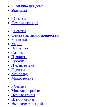
Топливо для дома
Брикеты
Семена
Семена овощей
Семена
Семена зелени и пряностей
Базилики
Укроп
Петрушка
Салаты
Пряности
Руккола
Лук на зелень
Горчица
Мангольд
Микрозелень
Семена
Мицелий грибов
Лесные грибы
Шампиньоны
Экзотические грибы