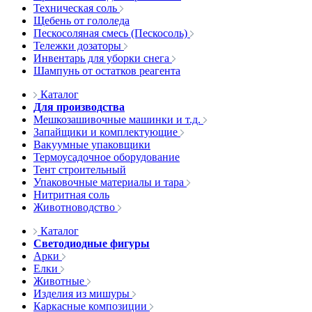
Техническая соль
Щебень от гололеда
Пескосоляная смесь (Пескосоль)
Тележки дозаторы
Инвентарь для уборки снега
Шампунь от остатков реагента
Каталог
Для производства
Мешкозашивочные машинки и т.д.
Запайщики и комплектующие
Вакуумные упаковщики
Термоусадочное оборудование
Тент строительный
Упаковочные материалы и тара
Нитритная соль
Животноводство
Каталог
Светодиодные фигуры
Арки
Елки
Животные
Изделия из мишуры
Каркасные композиции