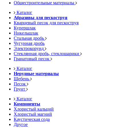
Общестроительные материалы
Каталог
Абразивы для пескоструя
Кварцевый песок для пескоструя
Купершлак
Никельшлак
Стальная дробь
Чугунная дробь
Электрокорунд
Стеклянная дробь, стеклошарики
Гранатовый песок
Каталог
Нерудные материалы
Щебень
Песок
Грунт
Каталог
Компоненты
Хлористый кальций
Хлористый магний
Каустическая сода
Другое