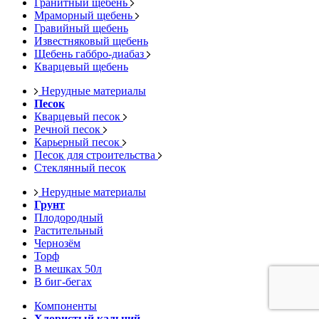
Гранитный щебень
Мраморный щебень
Гравийный щебень
Известняковый щебень
Щебень габбро-диабаз
Кварцевый щебень
Нерудные материалы
Песок
Кварцевый песок
Речной песок
Карьерный песок
Песок для строительства
Стеклянный песок
Нерудные материалы
Грунт
Плодородный
Растительный
Чернозём
Торф
В мешках 50л
В биг-бегах
Компоненты
Хлористый кальций