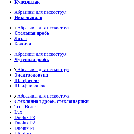
Купершлак
Абразивы для пескоструя
Никельшлак
Абразивы для пескоструя
Стальная дробь
Литая
Колотая
Абразивы для пескоструя
Чугунная дробь
Абразивы для пескоструя
Электрокорунд
Шлифзерно
Шлифпорошок
Абразивы для пескоструя
Стеклянная дробь, стеклошарики
Tech Beads
Lux
Duolux P3
Duolux P2
Duolux P1
UltraLux