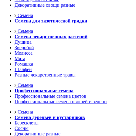
Декоративные овощи разные
Семена
Семена для экзотической грядки
Семена
Семена лекарственных растений
Душица
Зверобой
Мелисса
Мята
Ромашка
Шалфей
Разные лекарственные травы
Семена
Профессиональные семена
Профессиональные семена цветов
Профессиональные семена овощей и зелени
Семена
Семена деревьев и кустарников
Бересклеты
Сосны
Декоративные разные