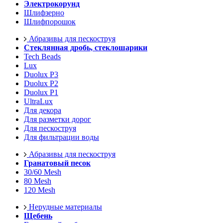
Электрокорунд
Шлифзерно
Шлифпорошок
Абразивы для пескоструя
Стеклянная дробь, стеклошарики
Tech Beads
Lux
Duolux P3
Duolux P2
Duolux P1
UltraLux
Для декора
Для разметки дорог
Для пескоструя
Для фильтрации воды
Абразивы для пескоструя
Гранатовый песок
30/60 Mesh
80 Mesh
120 Mesh
Нерудные материалы
Щебень