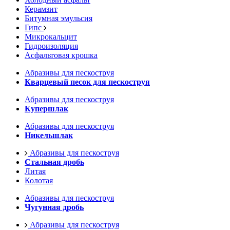
Керамзит
Битумная эмульсия
Гипс
Микрокальцит
Гидроизоляция
Асфальтовая крошка
Абразивы для пескоструя
Кварцевый песок для пескоструя
Абразивы для пескоструя
Купершлак
Абразивы для пескоструя
Никельшлак
Абразивы для пескоструя
Стальная дробь
Литая
Колотая
Абразивы для пескоструя
Чугунная дробь
Абразивы для пескоструя