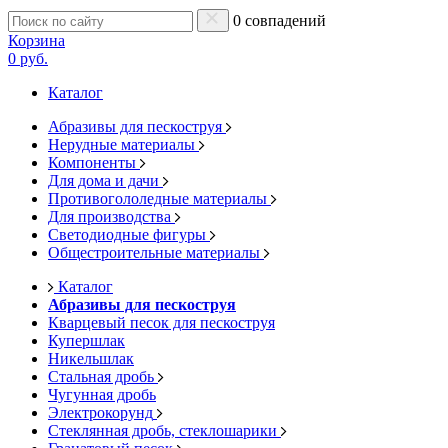
0 совпадений
Корзина
0 руб.
Каталог
Абразивы для пескоструя
Нерудные материалы
Компоненты
Для дома и дачи
Противогололедные материалы
Для производства
Светодиодные фигуры
Общестроительные материалы
Каталог
Абразивы для пескоструя
Кварцевый песок для пескоструя
Купершлак
Никельшлак
Стальная дробь
Чугунная дробь
Электрокорунд
Стеклянная дробь, стеклошарики