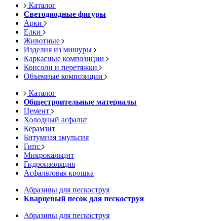
Каталог
Светодиодные фигуры
Арки
Елки
Животные
Изделия из мишуры
Каркасные композиции
Консоли и перетяжки
Объемные композиции
Каталог
Общестроительные материалы
Цемент
Холодный асфальт
Керамзит
Битумная эмульсия
Гипс
Микрокальцит
Гидроизоляция
Асфальтовая крошка
Абразивы для пескоструя
Кварцевый песок для пескоструя
Абразивы для пескоструя