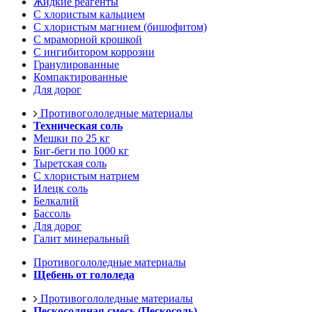
Жидкие реагенты
С хлористым кальцием
С хлористым магнием (бишофитом)
С мраморной крошкой
С ингибитором коррозии
Гранулированные
Компактированные
Для дорог
Противогололедные материалы
Техническая соль
Мешки по 25 кг
Биг-беги по 1000 кг
Тыретская соль
С хлористым натрием
Илецк соль
Белкалий
Бассоль
Для дорог
Галит минеральный
Противогололедные материалы
Щебень от гололеда
Противогололедные материалы
Пескосоляная смесь (Пескосоль)