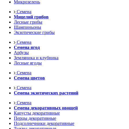
Микрозелень
Семена
Мицелий грибов
Лесные грибы
Шампиньоны
Экзотические грибы
Семена
Семена ягод
Арбузы
Земляника и клубника
Лесные ягоды
Семена
Семена цветов
Семена
Семена экзотических растений
Семена
Семена декоративных овощей
Капусты декоративные
Перцы декоративные
Подсолнечники декоративные
Тыквы декоративные