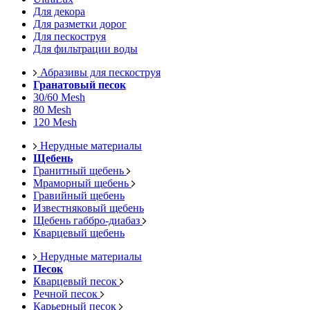
Для декора
Для разметки дорог
Для пескоструя
Для фильтрации воды
Абразивы для пескоструя
Гранатовый песок
30/60 Mesh
80 Mesh
120 Mesh
Нерудные материалы
Щебень
Гранитный щебень
Мраморный щебень
Гравийный щебень
Известняковый щебень
Щебень габбро-диабаз
Кварцевый щебень
Нерудные материалы
Песок
Кварцевый песок
Речной песок
Карьерный песок