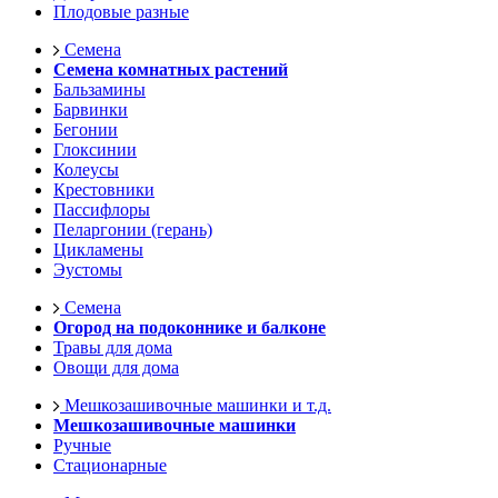
Плодовые разные
Семена
Семена комнатных растений
Бальзамины
Барвинки
Бегонии
Глоксинии
Колеусы
Крестовники
Пассифлоры
Пеларгонии (герань)
Цикламены
Эустомы
Семена
Огород на подоконнике и балконе
Травы для дома
Овощи для дома
Мешкозашивочные машинки и т.д.
Мешкозашивочные машинки
Ручные
Стационарные