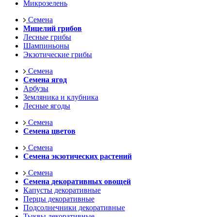
Микрозелень
Семена
Мицелий грибов
Лесные грибы
Шампиньоны
Экзотические грибы
Семена
Семена ягод
Арбузы
Земляника и клубника
Лесные ягоды
Семена
Семена цветов
Семена
Семена экзотических растений
Семена
Семена декоративных овощей
Капусты декоративные
Перцы декоративные
Подсолнечники декоративные
Тыквы декоративные