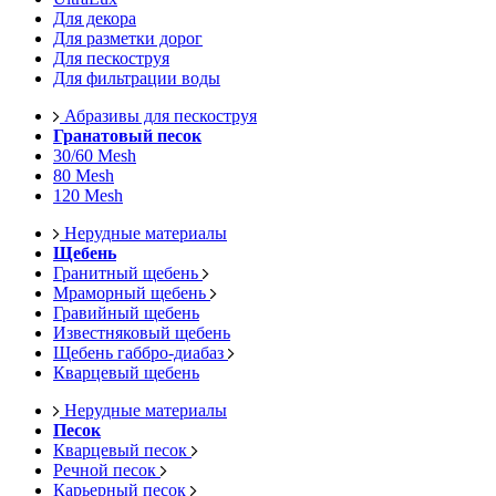
Для декора
Для разметки дорог
Для пескоструя
Для фильтрации воды
Абразивы для пескоструя
Гранатовый песок
30/60 Mesh
80 Mesh
120 Mesh
Нерудные материалы
Щебень
Гранитный щебень
Мраморный щебень
Гравийный щебень
Известняковый щебень
Щебень габбро-диабаз
Кварцевый щебень
Нерудные материалы
Песок
Кварцевый песок
Речной песок
Карьерный песок