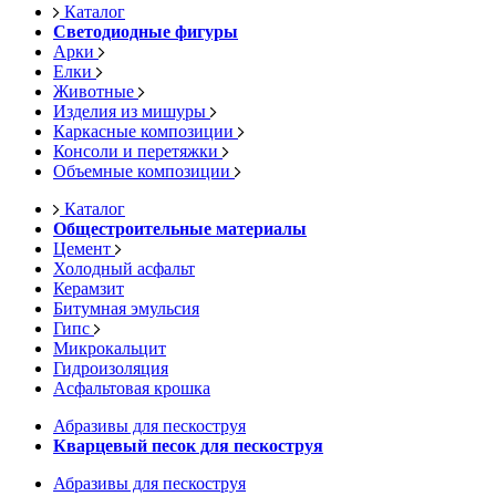
Каталог
Светодиодные фигуры
Арки
Елки
Животные
Изделия из мишуры
Каркасные композиции
Консоли и перетяжки
Объемные композиции
Каталог
Общестроительные материалы
Цемент
Холодный асфальт
Керамзит
Битумная эмульсия
Гипс
Микрокальцит
Гидроизоляция
Асфальтовая крошка
Абразивы для пескоструя
Кварцевый песок для пескоструя
Абразивы для пескоструя