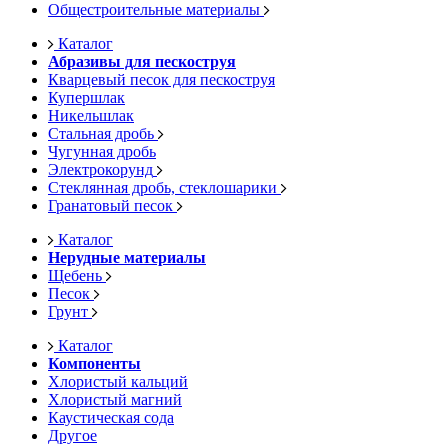
Общестроительные материалы
Каталог
Абразивы для пескоструя
Кварцевый песок для пескоструя
Купершлак
Никельшлак
Стальная дробь
Чугунная дробь
Электрокорунд
Стеклянная дробь, стеклошарики
Гранатовый песок
Каталог
Нерудные материалы
Щебень
Песок
Грунт
Каталог
Компоненты
Хлористый кальций
Хлористый магний
Каустическая сода
Другое