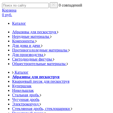
0 совпадений
Корзина
0 руб.
Каталог
Абразивы для пескоструя
Нерудные материалы
Компоненты
Для дома и дачи
Противогололедные материалы
Для производства
Светодиодные фигуры
Общестроительные материалы
Каталог
Абразивы для пескоструя
Кварцевый песок для пескоструя
Купершлак
Никельшлак
Стальная дробь
Чугунная дробь
Электрокорунд
Стеклянная дробь, стеклошарики