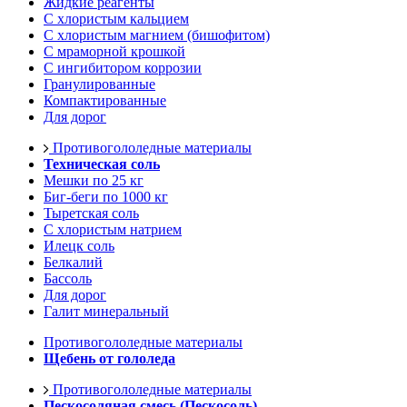
Жидкие реагенты
С хлористым кальцием
С хлористым магнием (бишофитом)
С мраморной крошкой
С ингибитором коррозии
Гранулированные
Компактированные
Для дорог
Противогололедные материалы
Техническая соль
Мешки по 25 кг
Биг-беги по 1000 кг
Тыретская соль
С хлористым натрием
Илецк соль
Белкалий
Бассоль
Для дорог
Галит минеральный
Противогололедные материалы
Щебень от гололеда
Противогололедные материалы
Пескосоляная смесь (Пескосоль)