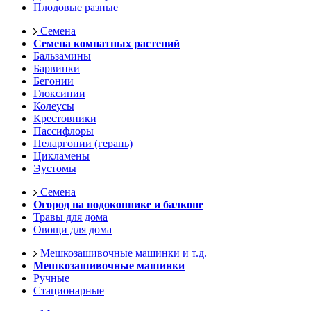
Плодовые разные
Семена
Семена комнатных растений
Бальзамины
Барвинки
Бегонии
Глоксинии
Колеусы
Крестовники
Пассифлоры
Пеларгонии (герань)
Цикламены
Эустомы
Семена
Огород на подоконнике и балконе
Травы для дома
Овощи для дома
Мешкозашивочные машинки и т.д.
Мешкозашивочные машинки
Ручные
Стационарные