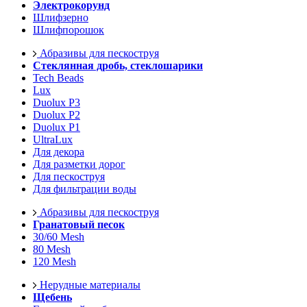
Электрокорунд
Шлифзерно
Шлифпорошок
Абразивы для пескоструя
Стеклянная дробь, стеклошарики
Tech Beads
Lux
Duolux P3
Duolux P2
Duolux P1
UltraLux
Для декора
Для разметки дорог
Для пескоструя
Для фильтрации воды
Абразивы для пескоструя
Гранатовый песок
30/60 Mesh
80 Mesh
120 Mesh
Нерудные материалы
Щебень