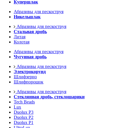
Купершлак
Абразивы для пескоструя
Никельшлак
Абразивы для пескоструя
Стальная дробь
Литая
Колотая
Абразивы для пескоструя
Чугунная дробь
Абразивы для пескоструя
Электрокорунд
Шлифзерно
Шлифпорошок
Абразивы для пескоструя
Стеклянная дробь, стеклошарики
Tech Beads
Lux
Duolux P3
Duolux P2
Duolux P1
UltraLux