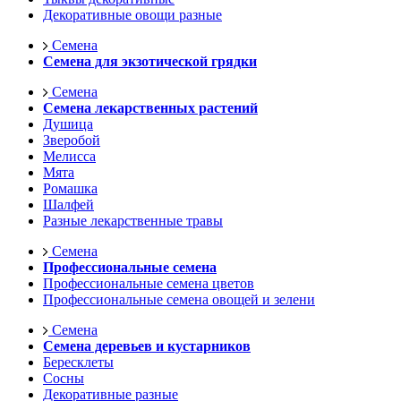
Декоративные овощи разные
Семена
Семена для экзотической грядки
Семена
Семена лекарственных растений
Душица
Зверобой
Мелисса
Мята
Ромашка
Шалфей
Разные лекарственные травы
Семена
Профессиональные семена
Профессиональные семена цветов
Профессиональные семена овощей и зелени
Семена
Семена деревьев и кустарников
Бересклеты
Сосны
Декоративные разные