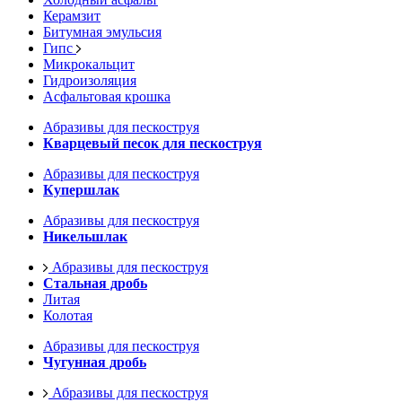
Керамзит
Битумная эмульсия
Гипс
Микрокальцит
Гидроизоляция
Асфальтовая крошка
Абразивы для пескоструя
Кварцевый песок для пескоструя
Абразивы для пескоструя
Купершлак
Абразивы для пескоструя
Никельшлак
Абразивы для пескоструя
Стальная дробь
Литая
Колотая
Абразивы для пескоструя
Чугунная дробь
Абразивы для пескоструя