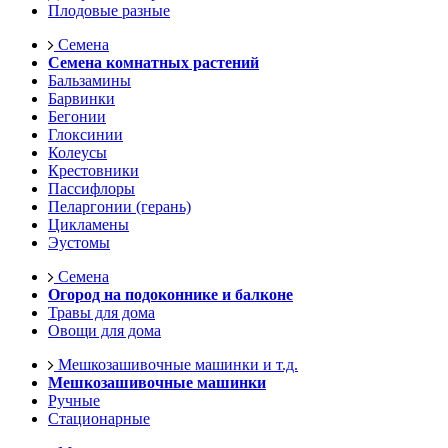
Плодовые разные
Семена
Семена комнатных растений
Бальзамины
Барвинки
Бегонии
Глоксинии
Колеусы
Крестовники
Пассифлоры
Пеларгонии (герань)
Цикламены
Эустомы
Семена
Огород на подоконнике и балконе
Травы для дома
Овощи для дома
Мешкозашивочные машинки и т.д.
Мешкозашивочные машинки
Ручные
Стационарные