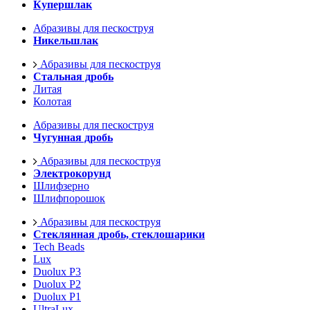
Купершлак
Абразивы для пескоструя
Никельшлак
Абразивы для пескоструя
Стальная дробь
Литая
Колотая
Абразивы для пескоструя
Чугунная дробь
Абразивы для пескоструя
Электрокорунд
Шлифзерно
Шлифпорошок
Абразивы для пескоструя
Стеклянная дробь, стеклошарики
Tech Beads
Lux
Duolux P3
Duolux P2
Duolux P1
UltraLux