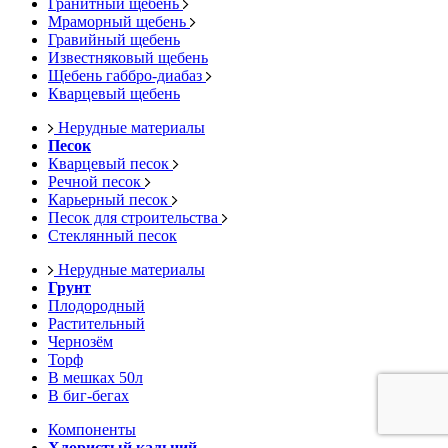
Гранитный щебень
Мраморный щебень
Гравийный щебень
Известняковый щебень
Щебень габбро-диабаз
Кварцевый щебень
Нерудные материалы
Песок
Кварцевый песок
Речной песок
Карьерный песок
Песок для строительства
Стеклянный песок
Нерудные материалы
Грунт
Плодородный
Растительный
Чернозём
Торф
В мешках 50л
В биг-бегах
Компоненты
Хлористый кальций