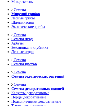
Микрозелень
Семена
Мицелий грибов
Лесные грибы
Шампиньоны
Экзотические грибы
Семена
Семена ягод
Арбузы
Земляника и клубника
Лесные ягоды
Семена
Семена цветов
Семена
Семена экзотических растений
Семена
Семена декоративных овощей
Капусты декоративные
Перцы декоративные
Подсолнечники декоративные
Тыквы декоративные