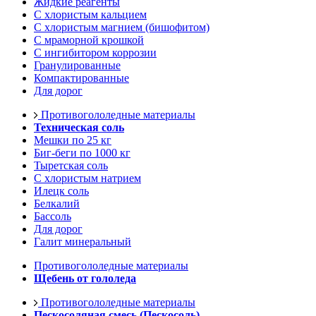
Жидкие реагенты
С хлористым кальцием
С хлористым магнием (бишофитом)
С мраморной крошкой
С ингибитором коррозии
Гранулированные
Компактированные
Для дорог
Противогололедные материалы
Техническая соль
Мешки по 25 кг
Биг-беги по 1000 кг
Тыретская соль
С хлористым натрием
Илецк соль
Белкалий
Бассоль
Для дорог
Галит минеральный
Противогололедные материалы
Щебень от гололеда
Противогололедные материалы
Пескосоляная смесь (Пескосоль)