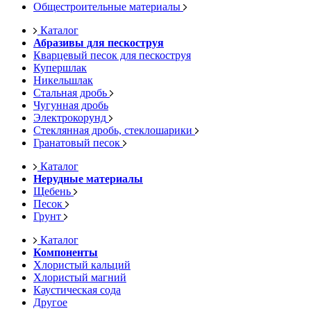
Общестроительные материалы
Каталог
Абразивы для пескоструя
Кварцевый песок для пескоструя
Купершлак
Никельшлак
Стальная дробь
Чугунная дробь
Электрокорунд
Стеклянная дробь, стеклошарики
Гранатовый песок
Каталог
Нерудные материалы
Щебень
Песок
Грунт
Каталог
Компоненты
Хлористый кальций
Хлористый магний
Каустическая сода
Другое