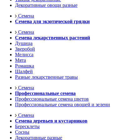
Декоративные овощи разные
Семена
Семена для экзотической грядки
Семена
Семена лекарственных растений
Душица
Зверобой
Мелисса
Мята
Ромашка
Шалфей
Разные лекарственные травы
Семена
Профессиональные семена
Профессиональные семена цветов
Профессиональные семена овощей и зелени
Семена
Семена деревьев и кустарников
Бересклеты
Сосны
Декоративные разные