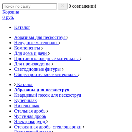
0 совпадений
Корзина
0 руб.
Каталог
Абразивы для пескоструя
Нерудные материалы
Компоненты
Для дома и дачи
Противогололедные материалы
Для производства
Светодиодные фигуры
Общестроительные материалы
Каталог
Абразивы для пескоструя
Кварцевый песок для пескоструя
Купершлак
Никельшлак
Стальная дробь
Чугунная дробь
Электрокорунд
Стеклянная дробь, стеклошарики