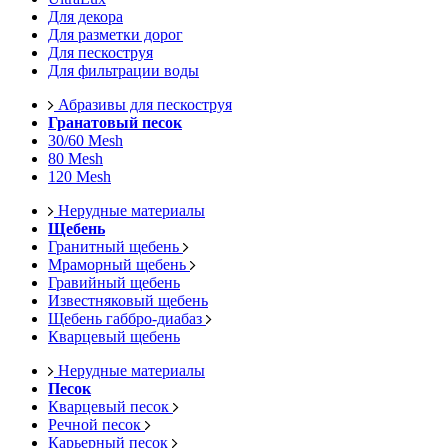
Для декора
Для разметки дорог
Для пескоструя
Для фильтрации воды
Абразивы для пескоструя
Гранатовый песок
30/60 Mesh
80 Mesh
120 Mesh
Нерудные материалы
Щебень
Гранитный щебень
Мраморный щебень
Гравийный щебень
Известняковый щебень
Щебень габбро-диабаз
Кварцевый щебень
Нерудные материалы
Песок
Кварцевый песок
Речной песок
Карьерный песок