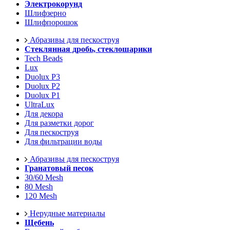
Электрокорунд
Шлифзерно
Шлифпорошок
Абразивы для пескоструя
Стеклянная дробь, стеклошарики
Tech Beads
Lux
Duolux P3
Duolux P2
Duolux P1
UltraLux
Для декора
Для разметки дорог
Для пескоструя
Для фильтрации воды
Абразивы для пескоструя
Гранатовый песок
30/60 Mesh
80 Mesh
120 Mesh
Нерудные материалы
Щебень