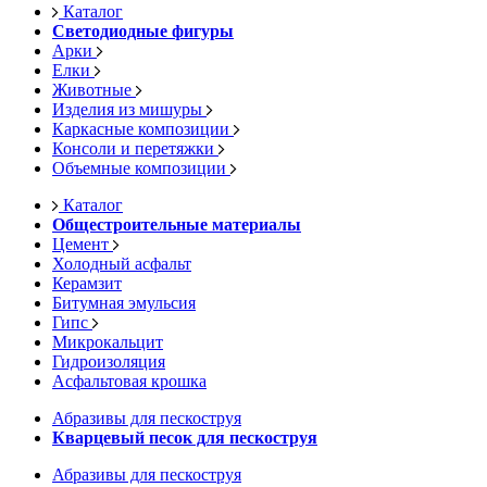
Каталог
Светодиодные фигуры
Арки
Елки
Животные
Изделия из мишуры
Каркасные композиции
Консоли и перетяжки
Объемные композиции
Каталог
Общестроительные материалы
Цемент
Холодный асфальт
Керамзит
Битумная эмульсия
Гипс
Микрокальцит
Гидроизоляция
Асфальтовая крошка
Абразивы для пескоструя
Кварцевый песок для пескоструя
Абразивы для пескоструя