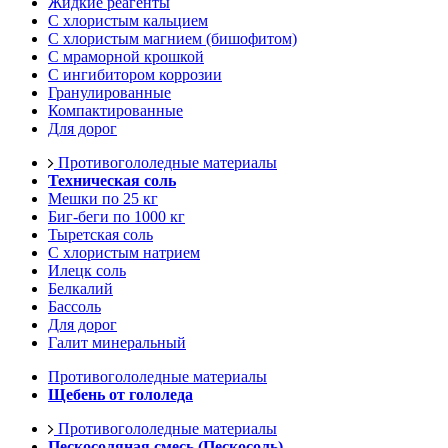
Жидкие реагенты
С хлористым кальцием
С хлористым магнием (бишофитом)
С мраморной крошкой
С ингибитором коррозии
Гранулированные
Компактированные
Для дорог
Противогололедные материалы
Техническая соль
Мешки по 25 кг
Биг-беги по 1000 кг
Тыретская соль
С хлористым натрием
Илецк соль
Белкалий
Бассоль
Для дорог
Галит минеральный
Противогололедные материалы
Щебень от гололеда
Противогололедные материалы
Пескосоляная смесь (Пескосоль)