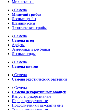
Микрозелень
Семена
Мицелий грибов
Лесные грибы
Шампиньоны
Экзотические грибы
Семена
Семена ягод
Арбузы
Земляника и клубника
Лесные ягоды
Семена
Семена цветов
Семена
Семена экзотических растений
Семена
Семена декоративных овощей
Капусты декоративные
Перцы декоративные
Подсолнечники декоративные
Тыквы декоративные