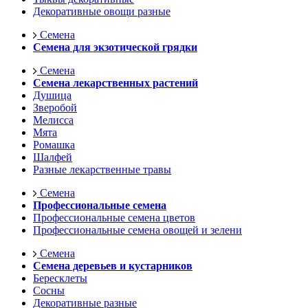
Декоративные овощи разные
Семена
Семена для экзотической грядки
Семена
Семена лекарственных растений
Душица
Зверобой
Мелисса
Мята
Ромашка
Шалфей
Разные лекарственные травы
Семена
Профессиональные семена
Профессиональные семена цветов
Профессиональные семена овощей и зелени
Семена
Семена деревьев и кустарников
Бересклеты
Сосны
Декоративные разные