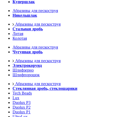
Купершлак
Абразивы для пескоструя
Никельшлак
Абразивы для пескоструя
Стальная дробь
Литая
Колотая
Абразивы для пескоструя
Чугунная дробь
Абразивы для пескоструя
Электрокорунд
Шлифзерно
Шлифпорошок
Абразивы для пескоструя
Стеклянная дробь, стеклошарики
Tech Beads
Lux
Duolux P3
Duolux P2
Duolux P1
UltraLux