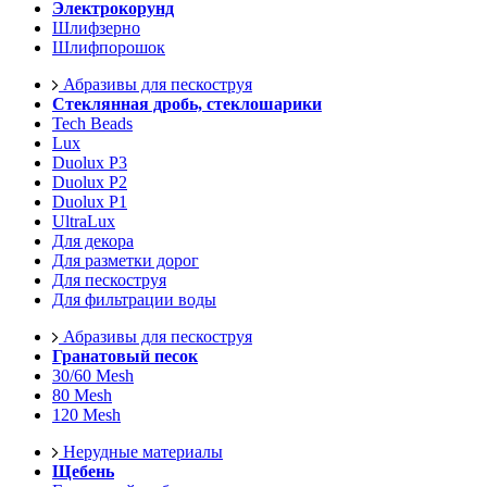
Электрокорунд
Шлифзерно
Шлифпорошок
Абразивы для пескоструя
Стеклянная дробь, стеклошарики
Tech Beads
Lux
Duolux P3
Duolux P2
Duolux P1
UltraLux
Для декора
Для разметки дорог
Для пескоструя
Для фильтрации воды
Абразивы для пескоструя
Гранатовый песок
30/60 Mesh
80 Mesh
120 Mesh
Нерудные материалы
Щебень