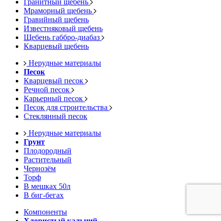
Гранитный щебень
Мраморный щебень
Гравийный щебень
Известняковый щебень
Щебень габбро-диабаз
Кварцевый щебень
Нерудные материалы
Песок
Кварцевый песок
Речной песок
Карьерный песок
Песок для строительства
Стеклянный песок
Нерудные материалы
Грунт
Плодородный
Растительный
Чернозём
Торф
В мешках 50л
В биг-бегах
Компоненты
Хлористый кальций