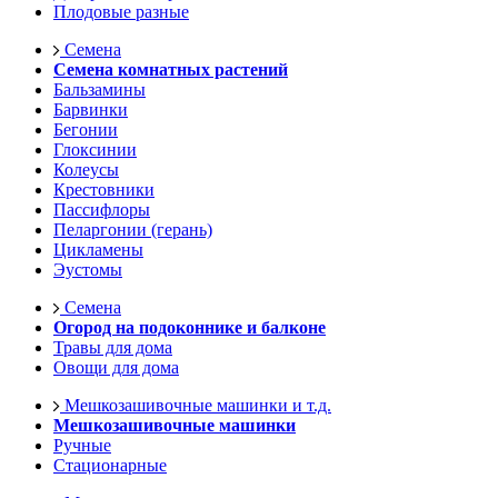
Плодовые разные
Семена
Семена комнатных растений
Бальзамины
Барвинки
Бегонии
Глоксинии
Колеусы
Крестовники
Пассифлоры
Пеларгонии (герань)
Цикламены
Эустомы
Семена
Огород на подоконнике и балконе
Травы для дома
Овощи для дома
Мешкозашивочные машинки и т.д.
Мешкозашивочные машинки
Ручные
Стационарные