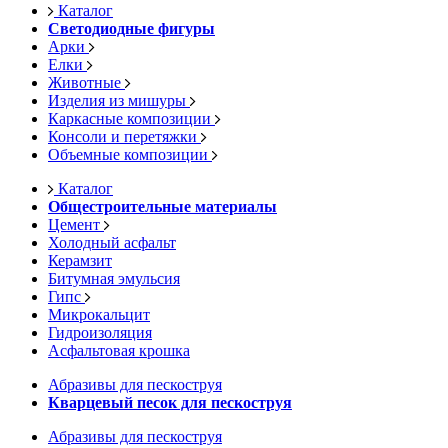
Каталог
Светодиодные фигуры
Арки
Елки
Животные
Изделия из мишуры
Каркасные композиции
Консоли и перетяжки
Объемные композиции
Каталог
Общестроительные материалы
Цемент
Холодный асфальт
Керамзит
Битумная эмульсия
Гипс
Микрокальцит
Гидроизоляция
Асфальтовая крошка
Абразивы для пескоструя
Кварцевый песок для пескоструя
Абразивы для пескоструя