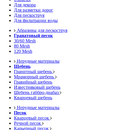
Для декора
Для разметки дорог
Для пескоструя
Для фильтрации воды
Абразивы для пескоструя
Гранатовый песок
30/60 Mesh
80 Mesh
120 Mesh
Нерудные материалы
Щебень
Гранитный щебень
Мраморный щебень
Гравийный щебень
Известняковый щебень
Щебень габбро-диабаз
Кварцевый щебень
Нерудные материалы
Песок
Кварцевый песок
Речной песок
Карьерный песок