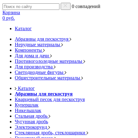
0 совпадений
Корзина
0 руб.
Каталог
Абразивы для пескоструя
Нерудные материалы
Компоненты
Для дома и дачи
Противогололедные материалы
Для производства
Светодиодные фигуры
Общестроительные материалы
Каталог
Абразивы для пескоструя
Кварцевый песок для пескоструя
Купершлак
Никельшлак
Стальная дробь
Чугунная дробь
Электрокорунд
Стеклянная дробь, стеклошарики