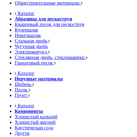
Общестроительные материалы
Каталог
Абразивы для пескоструя
Кварцевый песок для пескоструя
Купершлак
Никельшлак
Стальная дробь
Чугунная дробь
Электрокорунд
Стеклянная дробь, стеклошарики
Гранатовый песок
Каталог
Нерудные материалы
Щебень
Песок
Грунт
Каталог
Компоненты
Хлористый кальций
Хлористый магний
Каустическая сода
Другое