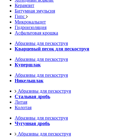
Керамзит
Битумная эмульсия
Гипс
Микрокальцит
Гидроизоляция
Асфальтовая крошка
Абразивы для пескоструя
Кварцевый песок для пескоструя
Абразивы для пескоструя
Купершлак
Абразивы для пескоструя
Никельшлак
Абразивы для пескоструя
Стальная дробь
Литая
Колотая
Абразивы для пескоструя
Чугунная дробь
Абразивы для пескоструя