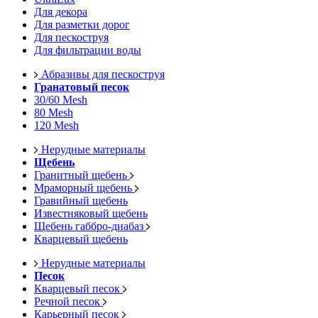
Для декора
Для разметки дорог
Для пескоструя
Для фильтрации воды
Абразивы для пескоструя
Гранатовый песок
30/60 Mesh
80 Mesh
120 Mesh
Нерудные материалы
Щебень
Гранитный щебень
Мраморный щебень
Гравийный щебень
Известняковый щебень
Щебень габбро-диабаз
Кварцевый щебень
Нерудные материалы
Песок
Кварцевый песок
Речной песок
Карьерный песок