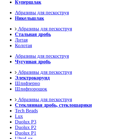
Купершлак
Абразивы для пескоструя
Никельшлак
Абразивы для пескоструя
Стальная дробь
Литая
Колотая
Абразивы для пескоструя
Чугунная дробь
Абразивы для пескоструя
Электрокорунд
Шлифзерно
Шлифпорошок
Абразивы для пескоструя
Стеклянная дробь, стеклошарики
Tech Beads
Lux
Duolux P3
Duolux P2
Duolux P1
UltraLux