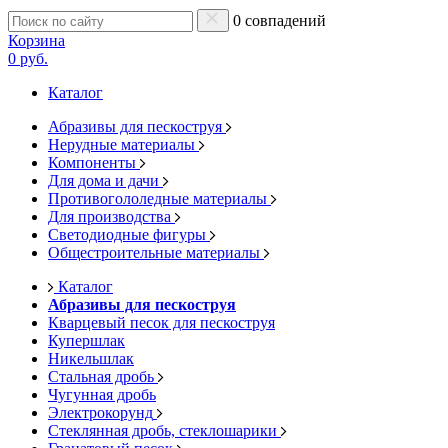
0 совпадений
Корзина
0 руб.
Каталог
Абразивы для пескоструя
Нерудные материалы
Компоненты
Для дома и дачи
Противогололедные материалы
Для производства
Светодиодные фигуры
Общестроительные материалы
Каталог
Абразивы для пескоструя
Кварцевый песок для пескоструя
Купершлак
Никельшлак
Стальная дробь
Чугунная дробь
Электрокорунд
Стеклянная дробь, стеклошарики