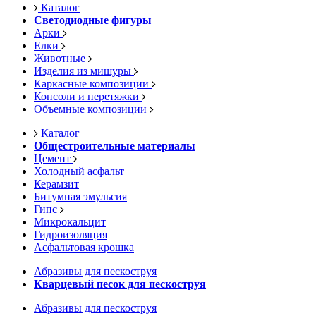
Каталог
Светодиодные фигуры
Арки
Елки
Животные
Изделия из мишуры
Каркасные композиции
Консоли и перетяжки
Объемные композиции
Каталог
Общестроительные материалы
Цемент
Холодный асфальт
Керамзит
Битумная эмульсия
Гипс
Микрокальцит
Гидроизоляция
Асфальтовая крошка
Абразивы для пескоструя
Кварцевый песок для пескоструя
Абразивы для пескоструя