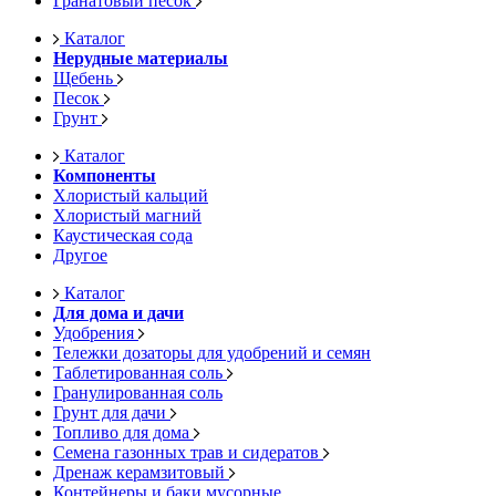
Гранатовый песок
Каталог
Нерудные материалы
Щебень
Песок
Грунт
Каталог
Компоненты
Хлористый кальций
Хлористый магний
Каустическая сода
Другое
Каталог
Для дома и дачи
Удобрения
Тележки дозаторы для удобрений и семян
Таблетированная соль
Гранулированная соль
Грунт для дачи
Топливо для дома
Семена газонных трав и сидератов
Дренаж керамзитовый
Контейнеры и баки мусорные